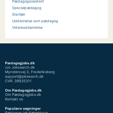
Pædagogassistent
Specialpædagog
Startløn
Uddannelse som pædagog
Videreuddannelse
Pædagogjobs.dk
c/o Jobsearch.dk
Mynstersvej 3, Frederiksberg
support@jobsearch.dk
CVR: 39925311
Om Pædagogjobs.dk
Om Pædagogjobs.dk
Kontakt os
Populære søgninger
Pædagog job København