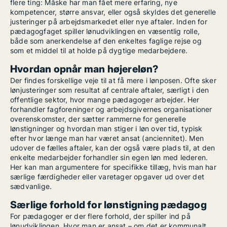
flere ting: Måske har man fået mere erfaring, nye
kompetencer, større ansvar, eller også skyldes det generelle
justeringer på arbejdsmarkedet eller nye aftaler. Inden for
pædagogfaget spiller lønudviklingen en væsentlig rolle,
både som anerkendelse af den enkeltes faglige rejse og
som et middel til at holde på dygtige medarbejdere.
Hvordan opnår man højereløn?
Der findes forskellige veje til at få mere i lønposen. Ofte sker
lønjusteringer som resultat af centrale aftaler, særligt i den
offentlige sektor, hvor mange pædagoger arbejder. Her
forhandler fagforeninger og arbejdsgivernes organisationer
overenskomster, der sætter rammerne for generelle
lønstigninger og hvordan man stiger i løn over tid, typisk
efter hvor længe man har været ansat (anciennitet). Men
udover de fælles aftaler, kan der også være plads til, at den
enkelte medarbejder forhandler sin egen løn med lederen.
Her kan man argumentere for specifikke tillæg, hvis man har
særlige færdigheder eller varetager opgaver ud over det
sædvanlige.
Særlige forhold for lønstigning pædagog
For pædagoger er der flere forhold, der spiller ind på
lønudviklingen. Hvor man er ansat – om det er kommunalt,