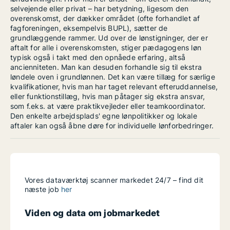
selvejende eller privat – har betydning, ligesom den
overenskomst, der dækker området (ofte forhandlet af
fagforeningen, eksempelvis BUPL), sætter de
grundlæggende rammer. Ud over de lønstigninger, der er
aftalt for alle i overenskomsten, stiger pædagogens løn
typisk også i takt med den opnåede erfaring, altså
ancienniteten. Man kan desuden forhandle sig til ekstra
løndele oven i grundlønnen. Det kan være tillæg for særlige
kvalifikationer, hvis man har taget relevant efteruddannelse,
eller funktionstillæg, hvis man påtager sig ekstra ansvar,
som f.eks. at være praktikvejleder eller teamkoordinator.
Den enkelte arbejdsplads' egne lønpolitikker og lokale
aftaler kan også åbne døre for individuelle lønforbedringer.
Vores dataværktøj scanner markedet 24/7 – find dit
næste job
her
Viden og data om jobmarkedet