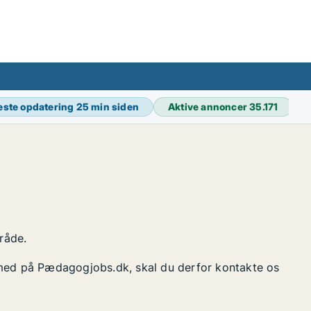
este opdatering
25 min siden
Aktive annoncer
35.171
råde.
r med på Pædagogjobs.dk, skal du derfor kontakte os