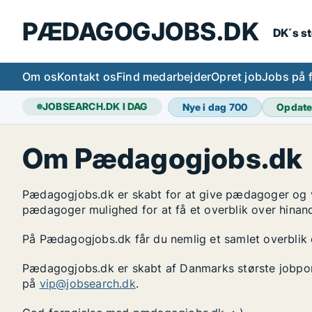
PÆDAGOGJOBS.DK
DK´s s
Om os
Kontakt os
Find medarbejder
Opret job
Jobs på 
JOBSEARCH.DK I DAG
Nye i dag
700
Opdate
Om Pædagogjobs.dk
Pædagogjobs.dk er skabt for at give pædagoger og 
pædagoger mulighed for at få et overblik over hinand
På Pædagogjobs.dk får du nemlig et samlet overblik 
Pædagogjobs.dk er skabt af Danmarks største jobport
på
vip@jobsearch.dk
.