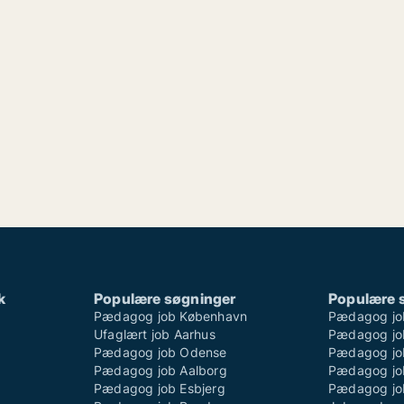
k
Populære søgninger
Populære 
Pædagog job København
Pædagog jo
Ufaglært job Aarhus
Pædagog job
Pædagog job Odense
Pædagog job
Pædagog job Aalborg
Pædagog jo
Pædagog job Esbjerg
Pædagog job