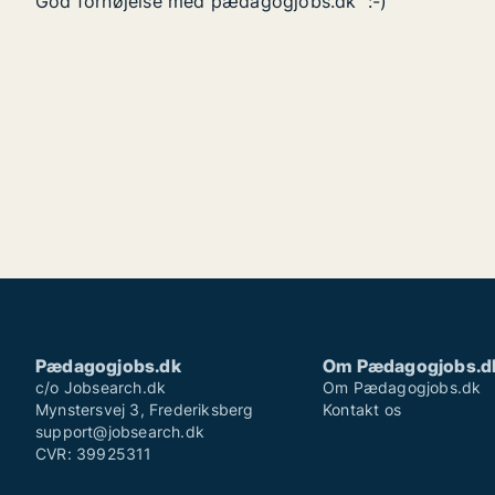
God fornøjelse med pædagogjobs.dk :-)
Pædagogjobs.dk
Om Pædagogjobs.d
c/o Jobsearch.dk
Om Pædagogjobs.dk
Mynstersvej 3, Frederiksberg
Kontakt os
support@jobsearch.dk
CVR: 39925311