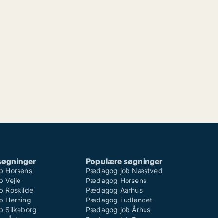
søgninger
Populære søgninger
b Horsens
Pædagog job Næstved
 Vejle
Pædagog Horsens
 Roskilde
Pædagog Aarhus
b Herning
Pædagog i udlandet
 Silkeborg
Pædagog job Århus