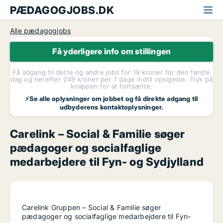
PÆDAGOGJOBS.DK
Alle pædagogjobs
Få yderligere info om stillingen
Få adgang til dette og andre jobs for 19 kroner for den første
dag og herefter 249 kroner per 7 dage indtil opsigelse. Tryk på
knappen for at fortsætte.
⚡Se alle oplysninger om jobbet og få direkte adgang til
udbyderens kontaktoplysninger.
Carelink – Social & Familie søger
pædagoger og socialfaglige
medarbejdere til Fyn- og Sydjylland
Carelink Gruppen – Social & Familie søger
pædagoger og socialfaglige medarbejdere til Fyn-