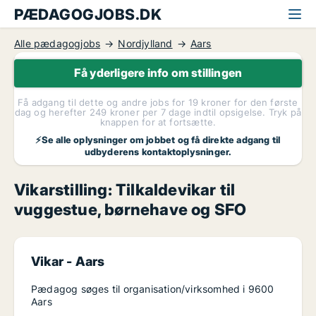
PÆDAGOGJOBS.DK
Alle pædagogjobs
Nordjylland
Aars
Få yderligere info om stillingen
Få adgang til dette og andre jobs for 19 kroner for den første
dag og herefter 249 kroner per 7 dage indtil opsigelse. Tryk på
knappen for at fortsætte.
⚡Se alle oplysninger om jobbet og få direkte adgang til
udbyderens kontaktoplysninger.
Vikarstilling: Tilkaldevikar til
vuggestue, børnehave og SFO
Vikar -
Aars
Pædagog søges til organisation/virksomhed i 9600
Aars