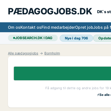
PÆDAGOGJOBS.DK
DK´s s
Om os
Kontakt os
Find medarbejder
Opret job
Jobs på 
JOBSEARCH.DK I DAG
Nye i dag
706
Opdate
Alle pædagogjobs
Bornholm
Få adgang til dette og andre jobs for 19 
⚡Se alle