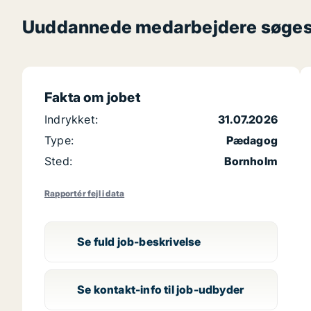
Uuddannede medarbejdere søges ti
Fakta om jobet
Indrykket:
31.07.2026
Type:
Pædagog
Sted:
Bornholm
Rapportér fejl i data
Se fuld job-beskrivelse
Se kontakt-info til job-udbyder