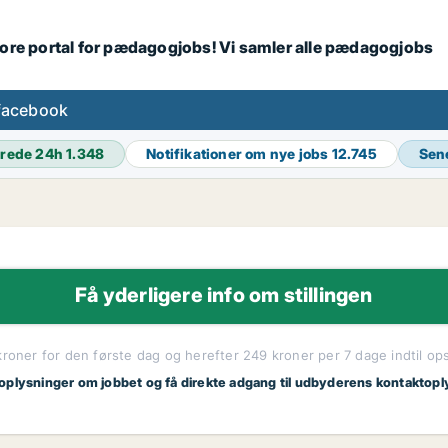
tore portal for pædagogjobs! Vi samler alle pædagogjobs
facebook
rede 24h
1.348
Notifikationer om nye jobs
12.745
Sen
Få yderligere info om stillingen
kroner for den første dag og herefter 249 kroner per 7 dage indtil op
 oplysninger om jobbet og få direkte adgang til udbyderens kontaktopl