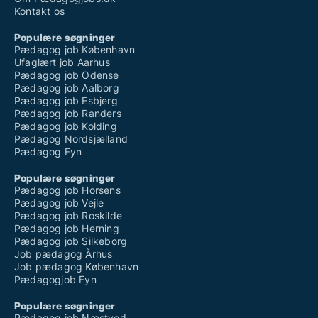
Kontakt os
Populære søgninger
Pædagog job København
Ufaglært job Aarhus
Pædagog job Odense
Pædagog job Aalborg
Pædagog job Esbjerg
Pædagog job Randers
Pædagog job Kolding
Pædagog Nordsjælland
Pædagog Fyn
Populære søgninger
Pædagog job Horsens
Pædagog job Vejle
Pædagog job Roskilde
Pædagog job Herning
Pædagog job Silkeborg
Job pædagog Århus
Job pædagog København
Pædagogjob Fyn
Populære søgninger
Pædagog job Næstved