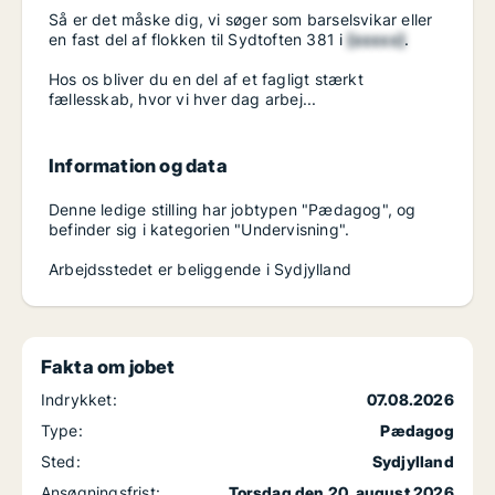
Så er det måske dig, vi søger som barselsvikar eller
en fast del af flokken til Sydtoften 381 i
[xxxxx]
.
Hos os bliver du en del af et fagligt stærkt
fællesskab, hvor vi hver dag arbej...
Information og data
Denne ledige stilling har jobtypen "Pædagog", og
befinder sig i kategorien "Undervisning".
Arbejdsstedet er beliggende i Sydjylland
Fakta om jobet
Indrykket:
07.08.2026
Type:
Pædagog
Sted:
Sydjylland
Ansøgningsfrist:
Torsdag den 20. august 2026