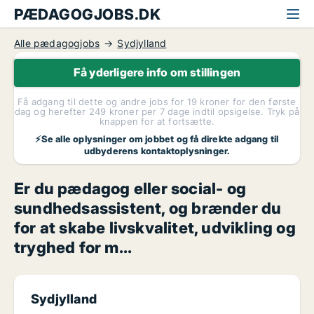
PÆDAGOGJOBS.DK
Alle pædagogjobs
Sydjylland
Få yderligere info om stillingen
Få adgang til dette og andre jobs for 19 kroner for den første
dag og herefter 249 kroner per 7 dage indtil opsigelse. Tryk på
knappen for at fortsætte.
⚡Se alle oplysninger om jobbet og få direkte adgang til
udbyderens kontaktoplysninger.
Er du pædagog eller social- og
sundhedsassistent, og brænder du
for at skabe livskvalitet, udvikling og
tryghed for m...
Sydjylland