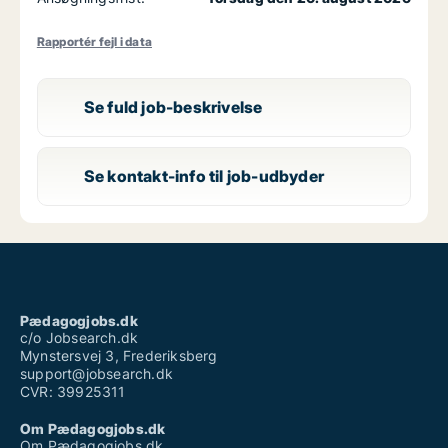
Rapportér fejl i data
Se fuld job-beskrivelse
Se kontakt-info til job-udbyder
Pædagogjobs.dk
c/o Jobsearch.dk
Mynstersvej 3, Frederiksberg
support@jobsearch.dk
CVR: 39925311
Om Pædagogjobs.dk
Om Pædagogjobs.dk