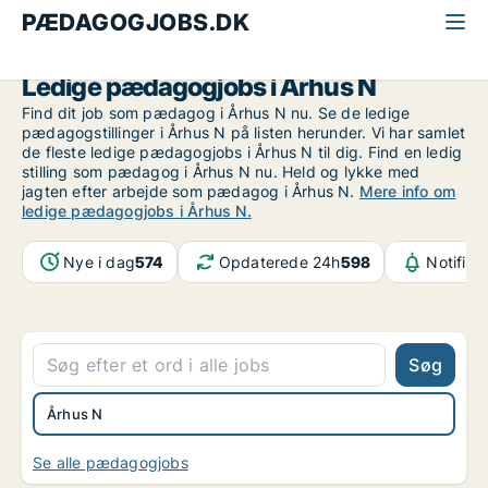
PÆDAGOGJOBS.DK
Alle pædagogjobs
Århus
Århus N
Ledige pædagogjobs i Århus N
Find dit job som pædagog i Århus N nu. Se de ledige
pædagogstillinger i Århus N på listen herunder. Vi har samlet
de fleste ledige pædagogjobs i Århus N til dig. Find en ledig
stilling som pædagog i Århus N nu. Held og lykke med
jagten efter arbejde som pædagog i Århus N.
Mere info om
ledige pædagogjobs i Århus N.
Nye i dag
574
Opdaterede 24h
598
Notifika
Søg
Århus N
Se alle pædagogjobs