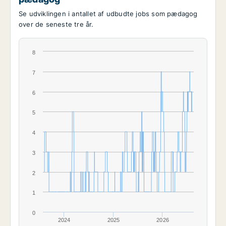
Se udviklingen i antallet af udbudte jobs som pædagog
over de seneste tre år.
8
7
6
5
4
3
2
1
0
2024
2025
2026