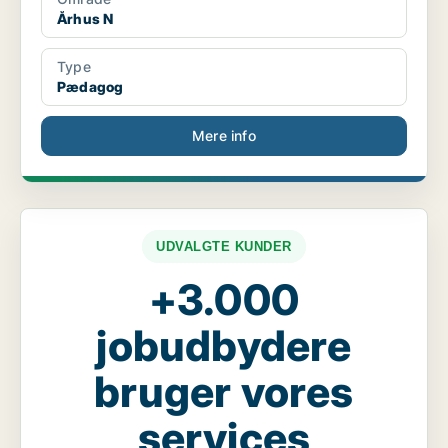
Århus N
Type
Pædagog
Mere info
UDVALGTE KUNDER
+3.000
jobudbydere
bruger vores
services