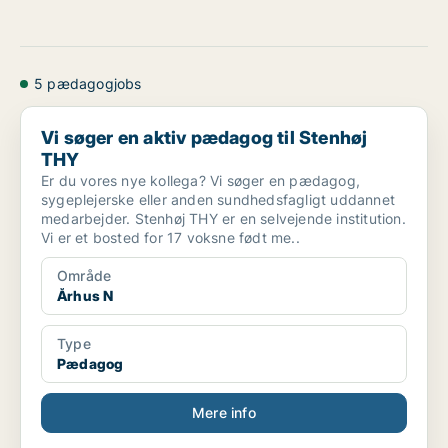
5 pædagogjobs
Vi søger en aktiv pædagog til Stenhøj THY
Vi søger en aktiv pædagog til Stenhøj
THY
Er du vores nye kollega? Vi søger en pædagog,
sygeplejerske eller anden sundhedsfagligt uddannet
medarbejder. Stenhøj THY er en selvejende institution.
Vi er et bosted for 17 voksne født me..
Område
Århus N
Type
Pædagog
Mere info