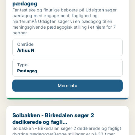
pædagog
Fantastiske og finurlige beboere på Udsigten søger
pædagog med engagement, faglighed og
hjerterumPå Udsigten søger vi en pædagog til en
meningsgivende pædagogisk stilling i et hjem for 7
beboer..
Område
Århus N
Type
Pædagog
Mere info
Solbakken - Birkedalen søger 2 dedikerede og fagli...
Solbakken - Birkedalen søger 2
dedikerede og fagli...
Solbakken - Birkedalen søger 2 dedikerede og fagligt
dygtige pædagogerBegge stillinger er på 33 timer