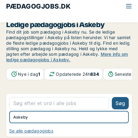
PÆDAGOGJOBS.DK
Alle pædagogjobs
Sydsjælland
Askeby
Ledige pædagogjobs i Askeby
Find dit job som pædagog i Askeby nu. Se de ledige
pædagogstillinger i Askeby på listen herunder. Vi har samlet
de fleste ledige pædagogjobs i Askeby til dig. Find en ledig
stilling som pædagog i Askeby nu. Held og lykke med
jagten efter arbejde som pædagog i Askeby.
Mere info om
ledige pædagogjobs i Askeby.
Nye i dag
1
Opdaterede 24h
834
Seneste op
Søg
Askeby
Se alle pædagogjobs