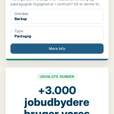
pædagogisk faglighed er i centrum? Så er denne st..
Område
Børkop
Type
Pædagog
Mere info
UDVALGTE KUNDER
+3.000
jobudbydere
bruger vores