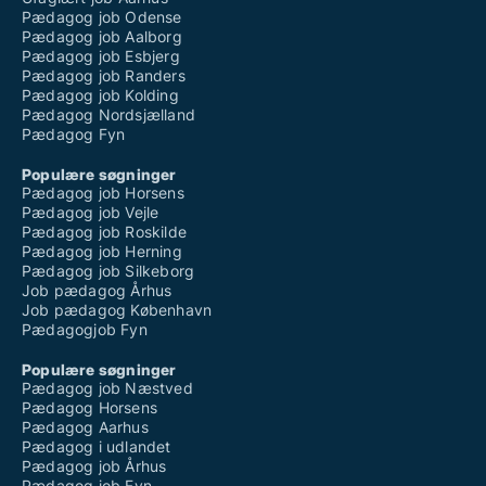
Pædagog job Odense
Pædagog job Aalborg
Pædagog job Esbjerg
Pædagog job Randers
Pædagog job Kolding
Pædagog Nordsjælland
Pædagog Fyn
Populære søgninger
Pædagog job Horsens
Pædagog job Vejle
Pædagog job Roskilde
Pædagog job Herning
Pædagog job Silkeborg
Job pædagog Århus
Job pædagog København
Pædagogjob Fyn
Populære søgninger
Pædagog job Næstved
Pædagog Horsens
Pædagog Aarhus
Pædagog i udlandet
Pædagog job Århus
Pædagog job Fyn