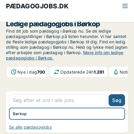
PÆDAGOGJOBS.DK
Alle pædagogjobs
Sydjylland
Børkop
Ledige pædagogjobs i Børkop
Find dit job som pædagog i Børkop nu. Se de ledige
pædagogstillinger i Børkop på listen herunder. Vi har samlet
de fleste ledige pædagogjobs i Børkop til dig. Find en ledig
stilling som pædagog i Børkop nu. Held og lykke med jagten
efter arbejde som pædagog i Børkop.
Mere info om ledige
pædagogjobs i Børkop.
Nye i dag
700
Opdaterede 24h
1.281
Notifik
Søg
Børkop
Se alle pædagogjobs