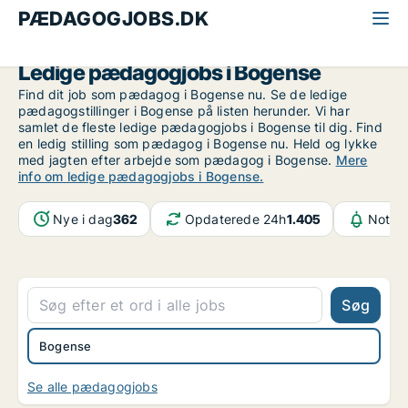
PÆDAGOGJOBS.DK
Alle pædagogjobs
Fyn
Bogense
Ledige pædagogjobs i Bogense
Find dit job som pædagog i Bogense nu. Se de ledige
pædagogstillinger i Bogense på listen herunder. Vi har
samlet de fleste ledige pædagogjobs i Bogense til dig. Find
en ledig stilling som pædagog i Bogense nu. Held og lykke
med jagten efter arbejde som pædagog i Bogense.
Mere
info om ledige pædagogjobs i Bogense.
Nye i dag
362
Opdaterede 24h
1.405
Notifi
Søg
Bogense
Se alle pædagogjobs