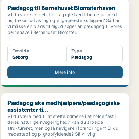
Pædagog til Børnehuset Blomsterhaven
Pædagog til Børnehuset Blomsterhaven
Vil du være en del af et fagligt stærkt børnehus med
høj trivsel, udvikling og engagerede kollegaer? Så har
vi måske en plads til dig.Vi søger en pædagog til vores
børnehave i Børnehuset Blomster..
Område
Type
Søborg
Pædagog
Mere info
Pædagogiske medhjælpere/pædagogiske assistenter ti...
Pædagogiske medhjælpere/pædagogiske
assistenter ti...
Vil du være med til at støtte børnene i at holde fast i
deres naturlige nysgerrighed? Kan du arbejde
struktureret, men også navigere i forandringer? Er du
mødestabil og pligtopfyldende? Så vil vi g..