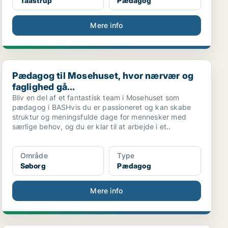
Taastrup
Pædagog
Mere info
Pædagog til Mosehuset, hvor nærvær og faglighed gå...
Pædagog til Mosehuset, hvor nærvær og
faglighed gå...
Bliv en del af et fantastisk team i Mosehuset som
pædagog i BASHvis du er passioneret og kan skabe
struktur og meningsfulde dage for mennesker med
særlige behov, og du er klar til at arbejde i et..
Område
Type
Søborg
Pædagog
Mere info