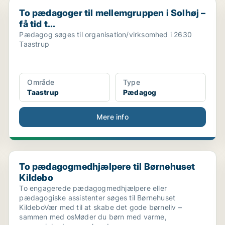
To pædagoger til mellemgruppen i Solhøj – få tid t...
To pædagoger til mellemgruppen i Solhøj –
få tid t...
Pædagog søges til organisation/virksomhed i 2630
Taastrup
Område
Type
Taastrup
Pædagog
Mere info
To pædagogmedhjælpere til Børnehuset Kildebo
To pædagogmedhjælpere til Børnehuset
Kildebo
To engagerede pædagogmedhjælpere eller
pædagogiske assistenter søges til Børnehuset
KildeboVær med til at skabe det gode børneliv –
sammen med osMøder du børn med varme,