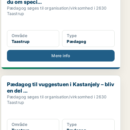
du om speci...
Pædagog søges til organisation/virksomhed i 2630
Taastrup
Område
Type
Taastrup
Pædagog
Mere info
Pædagog til vuggestuen i Kastanjely – bliv en del ...
Pædagog til vuggestuen i Kastanjely – bliv
en del ...
Pædagog søges til organisation/virksomhed i 2630
Taastrup
Område
Type