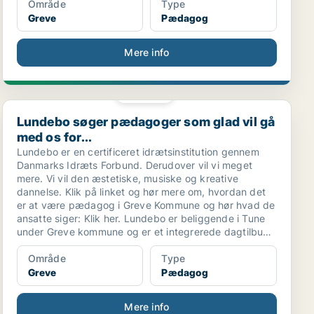
Område
Type
Greve
Pædagog
Mere info
PLATIN
Lundebo søger pædagoger som glad vil gå med os for...
Lundebo søger pædagoger som glad vil gå
med os for...
Lundebo er en certificeret idrætsinstitution gennem
Danmarks Idræts Forbund. Derudover vil vi meget
mere. Vi vil den æstetiske, musiske og kreative
dannelse. Klik på linket og hør mere om, hvordan det
er at være pædagog i Greve Kommune og hør hvad de
ansatte siger: Klik her. Lundebo er beliggende i Tune
under Greve kommune og er et integrerede dagtilbud
for børn fra 0-6 år.
Område
Type
Greve
Pædagog
Mere info