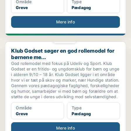
Område
Type
Greve
Pædagog
Mere info
PLATIN
Klub Godset søger en god rollemodel for børnene me...
Klub Godset søger en god rollemodel for
børnene me...
God rollemodel med fokus på Udeliv og Sport. Klub
Godset er en fritids- og ungdomsklub for børn og unge
i alderen 9/10 – 18 år. Klub Godset ligger i et område
hvor vi er tæt på skov og marker, nær Hundige station.
Gennem vores pædagogiske faglighed, forskelligheder
og humor, samarbejder vi med børn og forældre om at
støtte de unge i deres udvikling mod selvstændighed.
Område
Type
Greve
Pædagog
Mere info