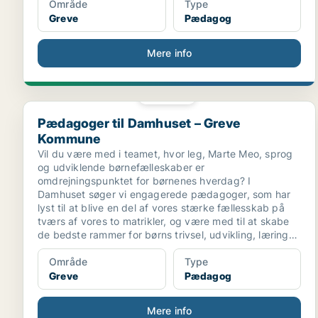
Område
Type
Greve
Pædagog
Mere info
PLATIN
Pædagoger til Damhuset – Greve Kommune
Pædagoger til Damhuset – Greve
Kommune
Vil du være med i teamet, hvor leg, Marte Meo, sprog
og udviklende børnefælleskaber er
omdrejningspunktet for børnenes hverdag? I
Damhuset søger vi engagerede pædagoger, som har
lyst til at blive en del af vores stærke fællesskab på
tværs af vores to matrikler, og være med til at skabe
de bedste rammer for børns trivsel, udvikling, læring
og dannelse.
Område
Type
Greve
Pædagog
Mere info