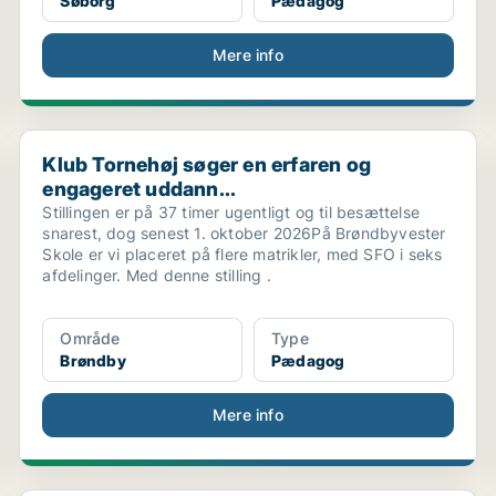
Søborg
Pædagog
Mere info
r...
Klub Tornehøj søger en erfaren og engageret uddann...
Klub Tornehøj søger en erfaren og
engageret uddann...
Stillingen er på 37 timer ugentligt og til besættelse
snarest, dog senest 1. oktober 2026På Brøndbyvester
Skole er vi placeret på flere matrikler, med SFO i seks
afdelinger. Med denne stilling .
Område
Type
Brøndby
Pædagog
Mere info