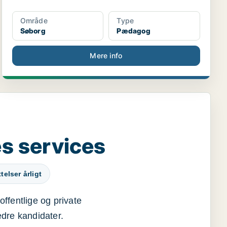
Område
Type
Søborg
Pædagog
Mere info
s services
elser årligt
offentlige og private
edre kandidater.