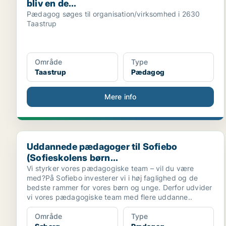
bliv en de...
Pædagog søges til organisation/virksomhed i 2630
Taastrup
Område
Type
Taastrup
Pædagog
Mere info
Uddannede pædagoger til Sofiebo (Sofieskolens børn
Uddannede pædagoger til Sofiebo
(Sofieskolens børn...
Vi styrker vores pædagogiske team – vil du være
med?På Sofiebo investerer vi i høj faglighed og de
bedste rammer for vores børn og unge. Derfor udvider
vi vores pædagogiske team med flere uddanne..
Område
Type