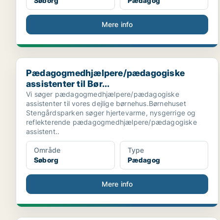
Søborg
Pædagog
Mere info
Pædagogmedhjælpere/pædagogiske assistenter til Bø
Pædagogmedhjælpere/pædagogiske
assistenter til Bør...
Vi søger pædagogmedhjælpere/pædagogiske
assistenter til vores dejlige børnehus.Børnehuset
Stengårdsparken søger hjertevarme, nysgerrige og
reflekterende pædagogmedhjælpere/pædagogiske
assistent..
Område
Type
Søborg
Pædagog
Mere info