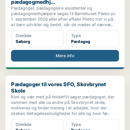
pædagogmedhj...
Pædagoger, pædagogiske assistenter og
pædagogmedhjælpere søges til Børnehuset Pilebo pr.
1. september 2026 eller efter aftaleI Pilebo tror vi på,
at børn udvikler sig bedst, når de mødes af nærvæ..
Område
Type
Søborg
Pædagog
Mere info
...
Pædagoger til vores SFO, Skovbrynet Skole
Pædagoger til vores SFO, Skovbrynet
Skole
Kom og vær med på holdet!Vi søger pædagoger, der
sammen med alle os andre på Skovbrynet skole,
motiveres og finder mening i et arbejde, hvor der
skabes deltagelsesmuligheder for alle og hvor fæ..
Område
Type