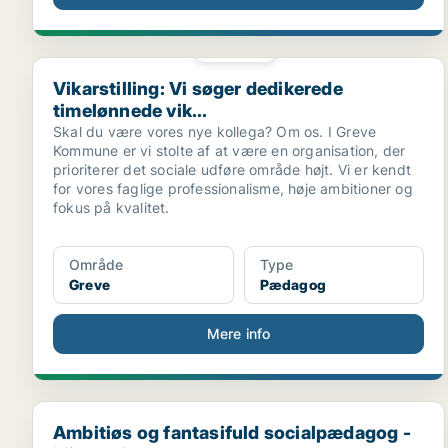
PLATIN
Vikarstilling: Vi søger dedikerede timelønnede vik...
Vikarstilling: Vi søger dedikerede
timelønnede vik...
Skal du være vores nye kollega? Om os. I Greve
Kommune er vi stolte af at være en organisation, der
prioriterer det sociale udføre område højt. Vi er kendt
for vores faglige professionalisme, høje ambitioner og
fokus på kvalitet.
Område
Type
Greve
Pædagog
Mere info
Ambitiøs og fantasifuld socialpædagog - bliv en de...
Ambitiøs og fantasifuld socialpædagog -