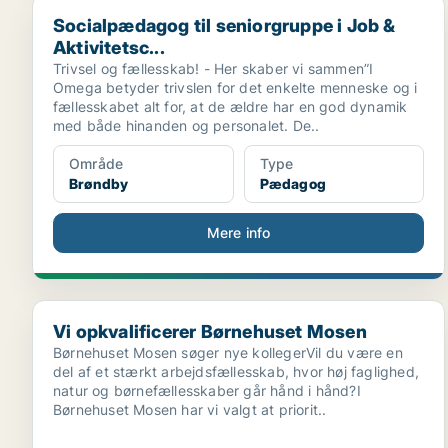
Socialpædagog til seniorgruppe i Job & Aktivitetsc...
Socialpædagog til seniorgruppe i Job &
Aktivitetsc...
Trivsel og fællesskab! - Her skaber vi sammen”I
Omega betyder trivslen for det enkelte menneske og i
fællesskabet alt for, at de ældre har en god dynamik
med både hinanden og personalet. De..
Område
Type
Brøndby
Pædagog
Mere info
Vi opkvalificerer Børnehuset Mosen
Vi opkvalificerer Børnehuset Mosen
Børnehuset Mosen søger nye kollegerVil du være en
del af et stærkt arbejdsfællesskab, hvor høj faglighed,
natur og børnefællesskaber går hånd i hånd?I
Børnehuset Mosen har vi valgt at priorit..