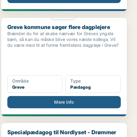
PLATIN
Greve kommune søger flere dagplejere
Greve kommune søger flere dagplejere
Brænder du for at skabe nærvær for Greves yngste
børn, så kan du måske blive vores næste kollega. Vil
du være med til at forme fremtidens dagpleje i Greve?
Område
Type
Greve
Pædagog
Mere info
j...
Specialpædagog til Nordlyset - Drømmer du om speci...
Specialpædagog til Nordlyset - Drømmer