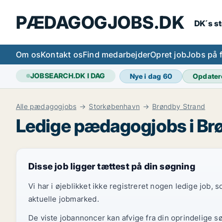
PÆDAGOGJOBS.DK
DK´s s
Om os
Kontakt os
Find medarbejder
Opret job
Jobs på 
JOBSEARCH.DK I DAG
Nye i dag
60
Opdater
Alle pædagogjobs
Storkøbenhavn
Brøndby Strand
Ledige pædagogjobs i Br
Disse job ligger tættest på din søgning
Vi har i øjeblikket ikke registreret nogen ledige job,
aktuelle jobmarked.
De viste jobannoncer kan afvige fra din oprindelige s