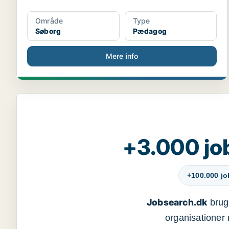
Område
Type
Søborg
Pædagog
Mere info
+3.000 jo
+100.000 j
Jobsearch.dk
bruge
organisationer 