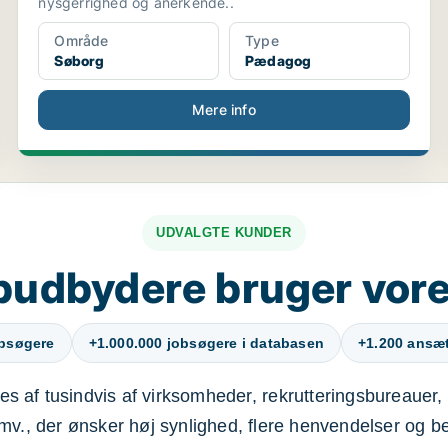
nysgerrighed og anerkende..
Område
Type
Søborg
Pædagog
Mere info
UDVALGTE KUNDER
budbydere bruger vore
obsøgere
+1.000.000 jobsøgere i databasen
+1.200 ansætt
s af tusindvis af virksomheder, rekrutteringsbureauer, 
mv., der ønsker høj synlighed, flere henvendelser og b