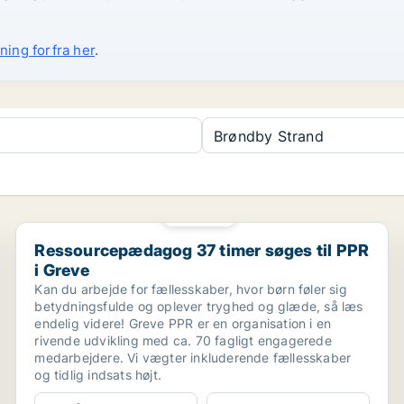
ning forfra her
.
Brøndby Strand
PLATIN
Ressourcepædagog 37 timer søges til PPR i Greve
Ressourcepædagog 37 timer søges til PPR
i Greve
Kan du arbejde for fællesskaber, hvor børn føler sig
betydningsfulde og oplever tryghed og glæde, så læs
endelig videre! Greve PPR er en organisation i en
rivende udvikling med ca. 70 fagligt engagerede
medarbejdere. Vi vægter inkluderende fællesskaber
og tidlig indsats højt.