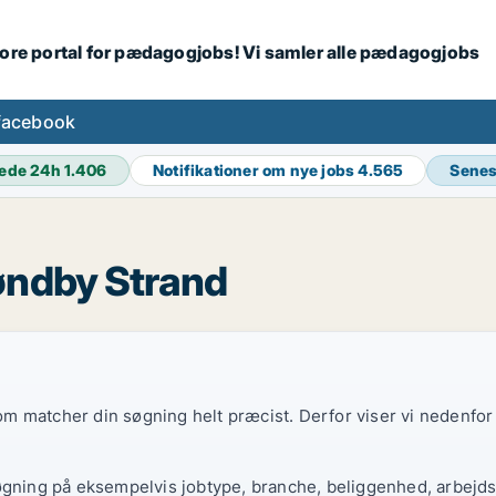
tore portal for pædagogjobs! Vi samler alle pædagogjobs
facebook
ede 24h
1.406
Notifikationer om nye jobs
4.565
Senes
øndby Strand
 som matcher din søgning helt præcist. Derfor viser vi nedenfo
øgning på eksempelvis jobtype, branche, beliggenhed, arbejdst