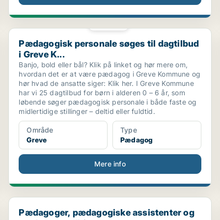
PLATIN
Pædagogisk personale søges til dagtilbud i Greve K...
Pædagogisk personale søges til dagtilbud
i Greve K...
Banjo, bold eller bål? Klik på linket og hør mere om,
hvordan det er at være pædagog i Greve Kommune og
hør hvad de ansatte siger: Klik her. I Greve Kommune
har vi 25 dagtilbud for børn i alderen 0 – 6 år, som
løbende søger pædagogisk personale i både faste og
midlertidige stillinger – deltid eller fuldtid.
Område
Type
Greve
Pædagog
Mere info
Pædagoger, pædagogiske assistenter og pædagogmedh
Pædagoger, pædagogiske assistenter og