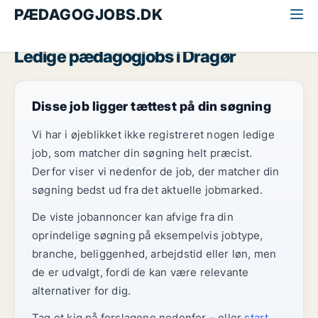
PÆDAGOGJOBS.DK
Alle pædagogjobs
København
Dragør
Ledige pædagogjobs i Dragør
Disse job ligger tættest på din søgning
Vi har i øjeblikket ikke registreret nogen ledige
job, som matcher din søgning helt præcist.
Derfor viser vi nedenfor de job, der matcher din
søgning bedst ud fra det aktuelle jobmarked.
De viste jobannoncer kan afvige fra din
oprindelige søgning på eksempelvis jobtype,
branche, beliggenhed, arbejdstid eller løn, men
de er udvalgt, fordi de kan være relevante
alternativer for dig.
Tag et kig på forslagene nedenfor – eller
start