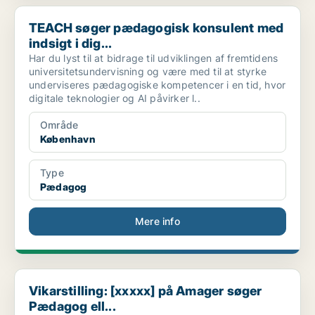
TEACH søger pædagogisk konsulent med indsigt i dig...
TEACH søger pædagogisk konsulent med
indsigt i dig...
Har du lyst til at bidrage til udviklingen af fremtidens
universitetsundervisning og være med til at styrke
underviseres pædagogiske kompetencer i en tid, hvor
digitale teknologier og AI påvirker l..
Område
København
Type
Pædagog
Mere info
Vikarstilling: [xxxxx] på Amager søger Pædagog ell...
Vikarstilling: [xxxxx] på Amager søger
Pædagog ell...