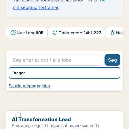
din søgning forfra her
.
Nye i dag
905
Opdaterede 24h
1.227
Notifi
Søg
Dragør
Se alle pædagogjobs
AI Transformation Lead
AI Transformation Lead
Pædagog søges til organisation/virksomhed i