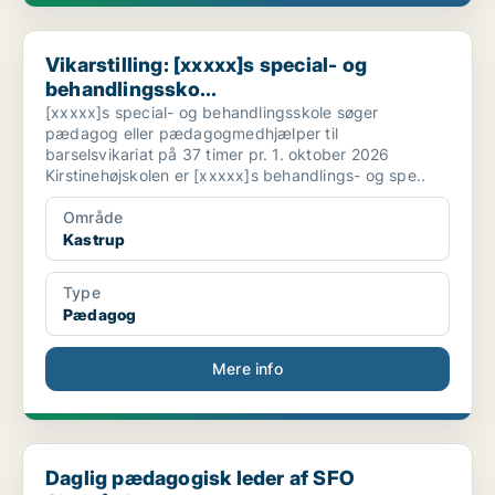
Vikarstilling: [xxxxx]s special- og behandlingssko...
Vikarstilling: [xxxxx]s special- og
behandlingssko...
[xxxxx]s special- og behandlingsskole søger
pædagog eller pædagogmedhjælper til
barselsvikariat på 37 timer pr. 1. oktober 2026
Kirstinehøjskolen er [xxxxx]s behandlings- og spe..
Område
Kastrup
Type
Pædagog
Mere info
Daglig pædagogisk leder af SFO Skelgården
Daglig pædagogisk leder af SFO