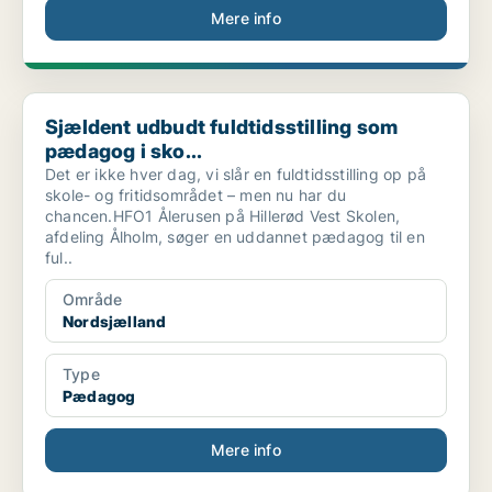
Mere info
Sjældent udbudt fuldtidsstilling som pædagog i sko...
Sjældent udbudt fuldtidsstilling som
pædagog i sko...
Det er ikke hver dag, vi slår en fuldtidsstilling op på
skole- og fritidsområdet – men nu har du
chancen.HFO1 Ålerusen på Hillerød Vest Skolen,
afdeling Ålholm, søger en uddannet pædagog til en
ful..
Område
Nordsjælland
Type
Pædagog
Mere info