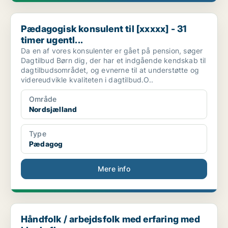
Pædagogisk konsulent til [xxxxx] - 31 timer ugentl...
Pædagogisk konsulent til [xxxxx] - 31
timer ugentl...
Da en af vores konsulenter er gået på pension, søger
Dagtilbud Børn dig, der har et indgående kendskab til
dagtilbudsområdet, og evnerne til at understøtte og
videreudvikle kvaliteten i dagtilbud.O..
Område
Nordsjælland
Type
Pædagog
Mere info
Håndfolk / arbejdsfolk med erfaring med kloak, fje...
Håndfolk / arbejdsfolk med erfaring med