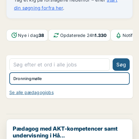
din søgning forfra her
.
Nye i dag
38
Opdaterede 24h
1.330
Notifik
Søg
Dronningmølle
Se alle pædagogjobs
Pædagog med AKT-kompetencer samt undervisning i Hå...
Pædagog med AKT-kompetencer samt
undervisning i Hå...