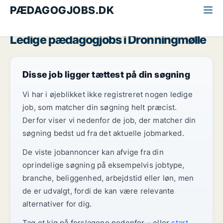
PÆDAGOGJOBS.DK
Alle pædagogjobs
Nordsjælland
Dronningmølle
Ledige pædagogjobs i Dronningmølle
Disse job ligger tættest på din søgning
Vi har i øjeblikket ikke registreret nogen ledige
job, som matcher din søgning helt præcist.
Derfor viser vi nedenfor de job, der matcher din
søgning bedst ud fra det aktuelle jobmarked.
De viste jobannoncer kan afvige fra din
oprindelige søgning på eksempelvis jobtype,
branche, beliggenhed, arbejdstid eller løn, men
de er udvalgt, fordi de kan være relevante
alternativer for dig.
Tag et kig på forslagene nedenfor – eller
start