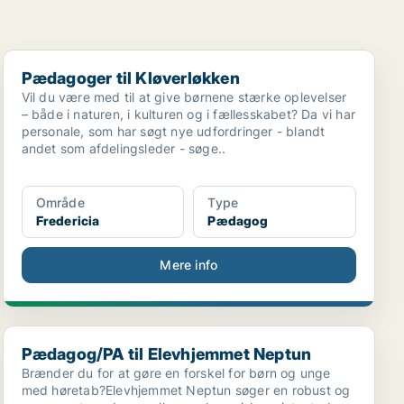
Pædagoger til Kløverløkken
Pædagoger til Kløverløkken
Vil du være med til at give børnene stærke oplevelser
– både i naturen, i kulturen og i fællesskabet? Da vi har
personale, som har søgt nye udfordringer - blandt
andet som afdelingsleder - søge..
Område
Type
Fredericia
Pædagog
Mere info
Pædagog/PA til Elevhjemmet Neptun
Pædagog/PA til Elevhjemmet Neptun
Brænder du for at gøre en forskel for børn og unge
med høretab?Elevhjemmet Neptun søger en robust og