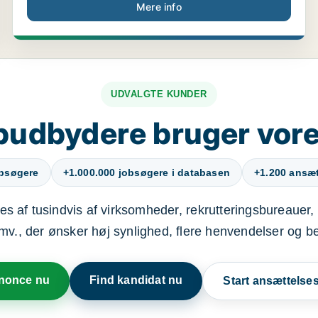
Mere info
UDVALGTE KUNDER
budbydere bruger vore
obsøgere
+1.000.000 jobsøgere i databasen
+1.200 ansætt
s af tusindvis af virksomheder, rekrutteringsbureauer, 
mv., der ønsker høj synlighed, flere henvendelser og b
nnonce nu
Find kandidat nu
Start ansættels