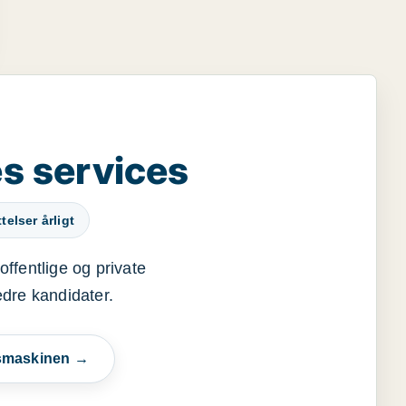
s services
elser årligt
offentlige og private
edre kandidater.
esmaskinen →