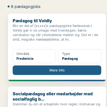
8 pædagogjobs
Pædagog til Voldly
Pædagog til Voldly
Bliv en del af [xxxxx]s pædagogiske fællesskab.I
Voldly gør vi os umage med hverdagen, børns
venskaber og når vindstødene melder sig. Det er i de
små, magiske mødeøjeblikke, at liv..
Område
Type
Fredericia
Pædagog
Mere info
Socialpædagog eller medarbejder med socialfaglig b.
Socialpædagog eller medarbejder med
socialfaglig b...
Drømmer du om et arbejdsliv hvor regler, instrukser og