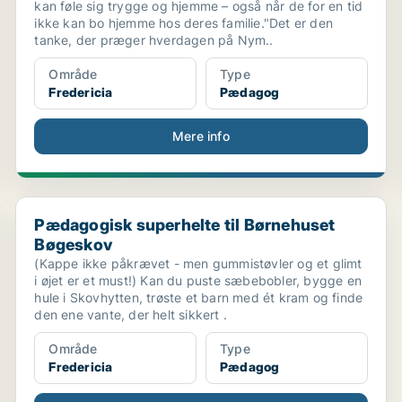
kan føle sig trygge og hjemme – også når de for en tid
ikke kan bo hjemme hos deres familie."Det er den
tanke, der præger hverdagen på Nym..
Område
Type
Fredericia
Pædagog
Mere info
ssi...
Pædagogisk superhelte til Børnehuset Bøgeskov
Pædagogisk superhelte til Børnehuset
Bøgeskov
(Kappe ikke påkrævet - men gummistøvler og et glimt
i øjet er et must!) Kan du puste sæbebobler, bygge en
hule i Skovhytten, trøste et barn med ét kram og finde
den ene vante, der helt sikkert .
Område
Type
Fredericia
Pædagog