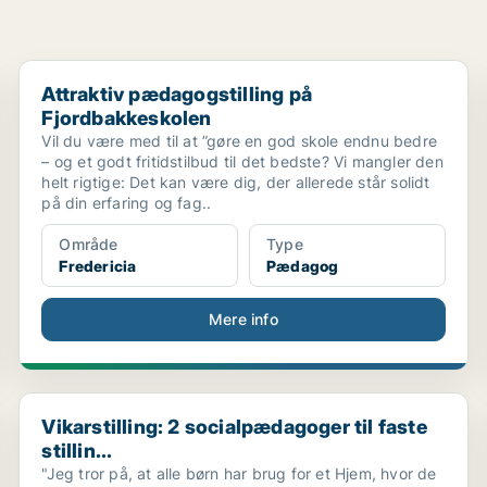
Attraktiv pædagogstilling på Fjordbakkeskolen
Attraktiv pædagogstilling på
Fjordbakkeskolen
Vil du være med til at ”gøre en god skole endnu bedre
– og et godt fritidstilbud til det bedste? Vi mangler den
helt rigtige: Det kan være dig, der allerede står solidt
på din erfaring og fag..
Område
Type
Fredericia
Pædagog
Mere info
..
Vikarstilling: 2 socialpædagoger til faste stillin...
Vikarstilling: 2 socialpædagoger til faste
stillin...
"Jeg tror på, at alle børn har brug for et Hjem, hvor de