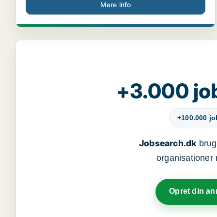
Mere info
+3.000 jo
+100.000 j
Jobsearch.dk
bruge
organisationer 
Opret din a