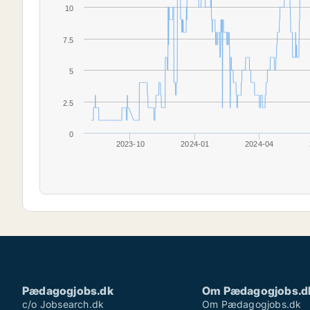
10
7.5
5
2.5
0
2023-10
2024-01
2024-04
Pædagogjobs.dk
Om Pædagogjobs.d
c/o Jobsearch.dk
Om Pædagogjobs.dk