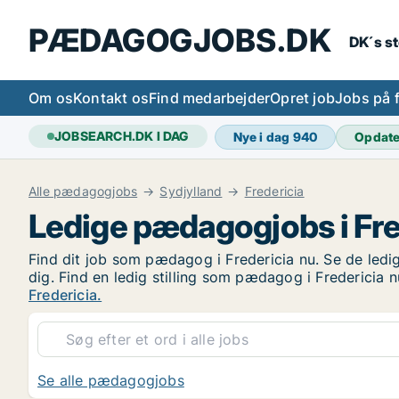
PÆDAGOGJOBS.DK
DK´s s
Om os
Kontakt os
Find medarbejder
Opret job
Jobs på 
JOBSEARCH.DK I DAG
Nye i dag
940
Opdat
Alle pædagogjobs
Sydjylland
Fredericia
Ledige pædagogjobs i Fre
Find dit job som pædagog i Fredericia nu. Se de ledige
dig. Find en ledig stilling som pædagog i Fredericia
Fredericia.
Se alle pædagogjobs