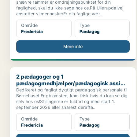
snævre rammer er omdrejningspunktet for din
faglighed, skal du ikke søge hos os.På Ullerupdalvej
ansætter vi menneskerEr din faglige vær..
Område
Type
Fredericia
Pædagog
Mere info
2 pædagoger og 1 pædagogmedhjælper/pædagogisk a
2 pædagoger og 1
pædagogmedhjælper/pædagogisk assi...
Dedikeret og fagligt dygtigt pædagogisk personale til
Børnehuset Engblomsten, kom frisk hvis du kan se dig
selv hos os!Stillingerne er fuldtid og med start 1.
september 2026 eller snarest derefte..
Område
Type
Fredericia
Pædagog