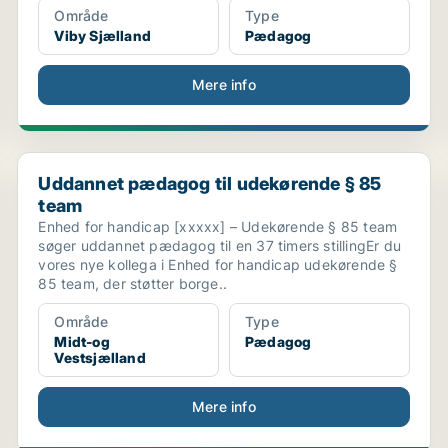
Område
Type
Viby Sjælland
Pædagog
Mere info
Uddannet pædagog til udekørende § 85 team
Uddannet pædagog til udekørende § 85
team
Enhed for handicap [xxxxx] – Udekørende § 85 team
søger uddannet pædagog til en 37 timers stillingEr du
vores nye kollega i Enhed for handicap udekørende §
85 team, der støtter borge..
Område
Type
Midt-og
Pædagog
Vestsjælland
Mere info