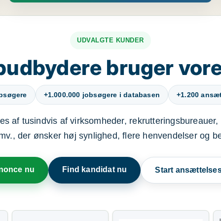
UDVALGTE KUNDER
budbydere bruger vore
obsøgere
+1.000.000 jobsøgere i databasen
+1.200 ansætt
s af tusindvis af virksomheder, rekrutteringsbureauer, 
mv., der ønsker høj synlighed, flere henvendelser og b
nnonce nu
Find kandidat nu
Start ansættels