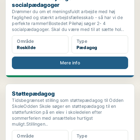
socialpædagoger
Drømmer du om et meningsfuldt arbejde med høj
faglighed og stærkt arbejdsfællesskab - så har vi de
perfekte rammer!Bostedet Pilehøj søger 2- 4
socialpædagoger. Skal du være med til at sætte hol..
Område
Type
Roskilde
Pædagog
Mere info
...
Støttepædagog
Støttepædagog
Tidsbegrænset stilling som støttepædagog til Odden
SkoleOdden Skole søger en støttepædagog til en
støttefunktion på en elev i skoledelen efter
sommerferien med ansættelse hurtigst
muligt.Stillingen..
Område
Type