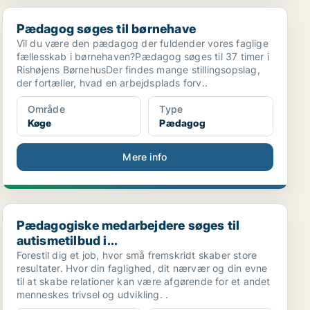
Pædagog søges til børnehave
Pædagog søges til børnehave
Vil du være den pædagog der fuldender vores faglige
fællesskab i børnehaven?Pædagog søges til 37 timer i
Rishøjens BørnehusDer findes mange stillingsopslag,
der fortæller, hvad en arbejdsplads forv..
Område
Type
Køge
Pædagog
Mere info
Pædagogiske medarbejdere søges til autismetilbud i...
Pædagogiske medarbejdere søges til
autismetilbud i...
Forestil dig et job, hvor små fremskridt skaber store
resultater. Hvor din faglighed, dit nærvær og din evne
til at skabe relationer kan være afgørende for et andet
menneskes trivsel og udvikling. .