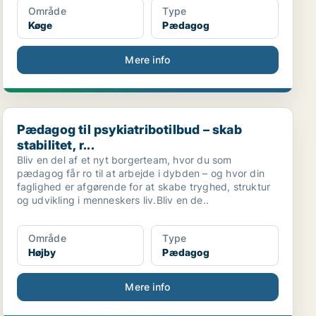
Område
Type
Køge
Pædagog
Mere info
Pædagog til psykiatribotilbud – skab stabilitet, r...
Pædagog til psykiatribotilbud – skab
stabilitet, r...
Bliv en del af et nyt borgerteam, hvor du som
pædagog får ro til at arbejde i dybden – og hvor din
faglighed er afgørende for at skabe tryghed, struktur
og udvikling i menneskers liv.Bliv en de..
Område
Type
Højby
Pædagog
Mere info