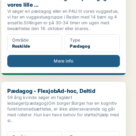
vores lille ...
Vi søger en pædagog eller en PAU til vores vuggestue,
vi har en vuggestuegruppe i Reden med 14 børn og 4
ansatte.Stillingen er på 30-34 timer om ugen med
besættelse den 16. oktober eller snares..
Område
Type
Roskilde
Pædagog
Mere info
Pædagog - FlexjobAd-hoc, Deltid
Pædagog - FlexjobAd-hoc, Deltid
59 årig kvinde søger en faglært
ledsager(pædagog)Om borger:Borger har en kognitiv
funktionsnedsættelse, er ikke alderssvarende og går
med rollator. Hun kan have behov for støtte/hjælp med
si..