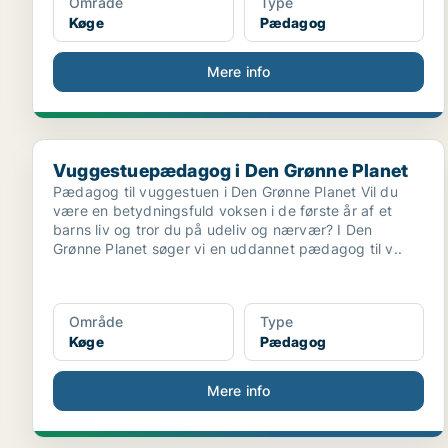
Område
Type
Køge
Pædagog
Mere info
Vuggestuepædagog i Den Grønne Planet
Vuggestuepædagog i Den Grønne Planet
Pædagog til vuggestuen i Den Grønne Planet Vil du
være en betydningsfuld voksen i de første år af et
barns liv og tror du på udeliv og nærvær? I Den
Grønne Planet søger vi en uddannet pædagog til v..
Område
Type
Køge
Pædagog
Mere info