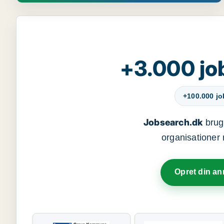
+3.000 jo
+100.000 j
Jobsearch.dk
bruge
organisationer 
Opret din a