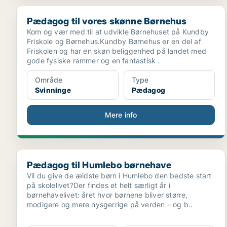
Pædagog til vores skønne Børnehus
Pædagog til vores skønne Børnehus
Kom og vær med til at udvikle Børnehuset på Kundby
Friskole og Børnehus.Kundby Børnehus er en del af
Friskolen og har en skøn beliggenhed på landet med
gode fysiske rammer og en fantastisk .
Område
Type
Svinninge
Pædagog
Mere info
Pædagog til Humlebo børnehave
Pædagog til Humlebo børnehave
Vil du give de ældste børn i Humlebo den bedste start
på skolelivet?Der findes et helt særligt år i
børnehavelivet: året hvor børnene bliver større,
modigere og mere nysgerrige på verden – og b..