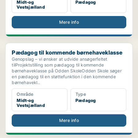
Midt-og
Pædagog
Vestsjælland
Mere info
Pædagog til kommende børnehaveklasse
Pædagog til kommende børnehaveklasse
Genopslag – vi ønsker at udvide ansøgerfeltet
tilProjektstilling som pædagog til kommende
børnehaveklasse på Odden SkoleOdden Skole søger
en pædagog til en støttefunktion i den kommende
børnehavekl..
Område
Type
Midt-og
Pædagog
Vestsjælland
Mere info