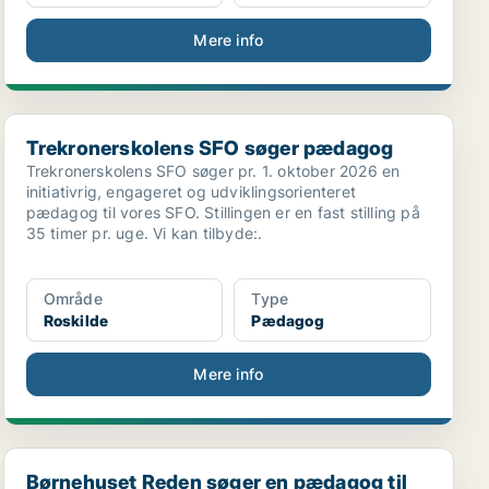
Mere info
Trekronerskolens SFO søger pædagog
Trekronerskolens SFO søger pædagog
Trekronerskolens SFO søger pr. 1. oktober 2026 en
initiativrig, engageret og udviklingsorienteret
pædagog til vores SFO. Stillingen er en fast stilling på
35 timer pr. uge. Vi kan tilbyde:.
Område
Type
Roskilde
Pædagog
Mere info
Børnehuset Reden søger en pædagog til vores lille ...
Børnehuset Reden søger en pædagog til