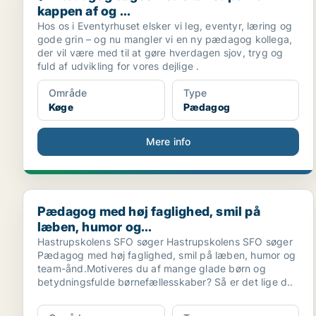
kappen af og ...
Hos os i Eventyrhuset elsker vi leg, eventyr, læring og
gode grin – og nu mangler vi en ny pædagog kollega,
der vil være med til at gøre hverdagen sjov, tryg og
fuld af udvikling for vores dejlige .
Område
Type
Køge
Pædagog
Mere info
Pædagog med høj faglighed, smil på læben, humor og
Pædagog med høj faglighed, smil på
læben, humor og...
Hastrupskolens SFO søger Hastrupskolens SFO søger
Pædagog med høj faglighed, smil på læben, humor og
team-ånd.Motiveres du af mange glade børn og
betydningsfulde børnefællesskaber? Så er det lige d..