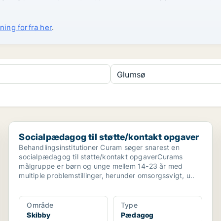
ning forfra her
.
Glumsø
e...
Socialpædagog til støtte/kontakt opgaver
Socialpædagog til støtte/kontakt opgaver
Behandlingsinstitutioner Curam søger snarest en
socialpædagog til støtte/kontakt opgaverCurams
målgruppe er børn og unge mellem 14-23 år med
multiple problemstillinger, herunder omsorgssvigt, u..
Område
Type
Skibby
Pædagog