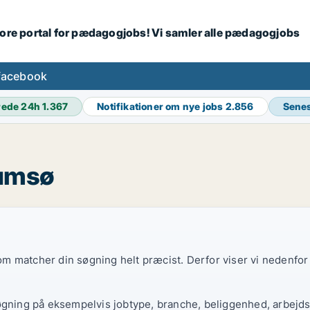
tore portal for pædagogjobs! Vi samler alle pædagogjobs
facebook
rede 24h
1.367
Notifikationer om nye jobs
2.856
Senes
lumsø
 som matcher din søgning helt præcist. Derfor viser vi nedenfo
øgning på eksempelvis jobtype, branche, beliggenhed, arbejdst