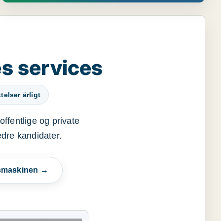
s services
elser årligt
offentlige og private
edre kandidater.
esmaskinen →