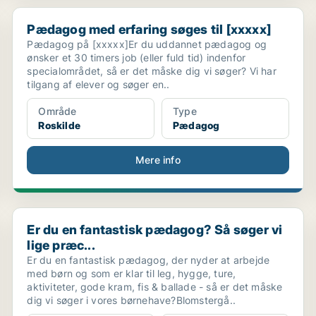
Pædagog med erfaring søges til [xxxxx]
Pædagog med erfaring søges til [xxxxx]
Pædagog på [xxxxx]Er du uddannet pædagog og
ønsker et 30 timers job (eller fuld tid) indenfor
specialområdet, så er det måske dig vi søger? Vi har
tilgang af elever og søger en..
Område
Type
Roskilde
Pædagog
Mere info
Er du en fantastisk pædagog? Så søger vi lige præc...
Er du en fantastisk pædagog? Så søger vi
lige præc...
Er du en fantastisk pædagog, der nyder at arbejde
med børn og som er klar til leg, hygge, ture,
aktiviteter, gode kram, fis & ballade - så er det måske
dig vi søger i vores børnehave?Blomstergå..