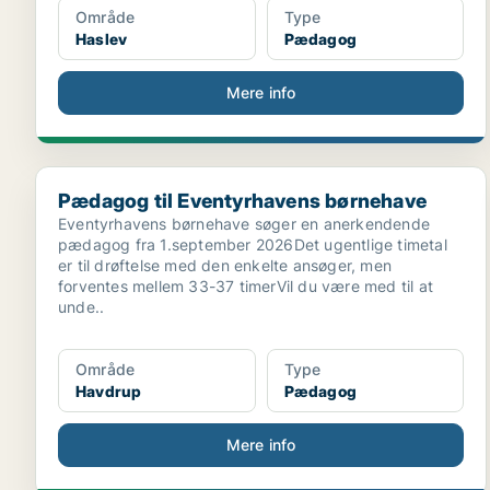
Område
Type
Haslev
Pædagog
Mere info
Pædagog til Eventyrhavens børnehave
Pædagog til Eventyrhavens børnehave
Eventyrhavens børnehave søger en anerkendende
pædagog fra 1.september 2026Det ugentlige timetal
er til drøftelse med den enkelte ansøger, men
forventes mellem 33-37 timerVil du være med til at
unde..
Område
Type
Havdrup
Pædagog
Mere info