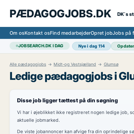
PÆDAGOGJOBS.DK
DK´s s
Om os
Kontakt os
Find medarbejder
Opret job
Jobs på 
JOBSEARCH.DK I DAG
Nye i dag
114
Opdate
Alle pædagogjobs
Midt-og Vestsjælland
Glumsø
Ledige pædagogjobs i G
Disse job ligger tættest på din søgning
Vi har i øjeblikket ikke registreret nogen ledige job,
aktuelle jobmarked.
De viste jobannoncer kan afvige fra din oprindelige s