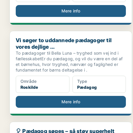
Mere info
Vi søger to uddannede pædagoger til vores dejlige ..
Vi søger to uddannede pædagoger til
vores dejlige ...
To pædagoger til Bella Luna – tryghed som vej ind i
fællesskabetEr du pædagog, og vil du være en del af
et børnehus, hvor tryghed, nærvær og faglighed er
fundamentet for børns deltagelse i .
Område
Type
Roskilde
Pædagog
Mere info
🎈 Pædagog søges – så støv superhelt kappen af og .
🎈 Pædagog søges – så støv superhelt