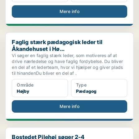
Mere info
.
Faglig stærk pædagogisk leder til Åkandehuset i Hø...
Faglig stærk pædagogisk leder til
Åkandehuset i Hø...
Vi søger en faglig stærk leder, som motiveres af at
drive nærledelse og have faglig fordybelse. Du bliver
en del af et lederteam, hvor vi hjælper og giver plads
til hinandenDu bliver en del af .
Område
Type
Højby
Pædagog
Mere info
..
Bostedet Pilehøj søger 2-4 socialpædagoger
Bostedet Pilehøj søger 2-4