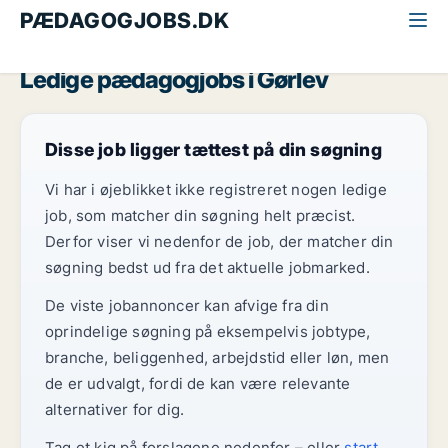
PÆDAGOGJOBS.DK
Alle pædagogjobs
Midt-og Vestsjælland
Gørlev
Ledige pædagogjobs i Gørlev
Disse job ligger tættest på din søgning
Vi har i øjeblikket ikke registreret nogen ledige
job, som matcher din søgning helt præcist.
Derfor viser vi nedenfor de job, der matcher din
søgning bedst ud fra det aktuelle jobmarked.
De viste jobannoncer kan afvige fra din
oprindelige søgning på eksempelvis jobtype,
branche, beliggenhed, arbejdstid eller løn, men
de er udvalgt, fordi de kan være relevante
alternativer for dig.
Tag et kig på forslagene nedenfor – eller
start