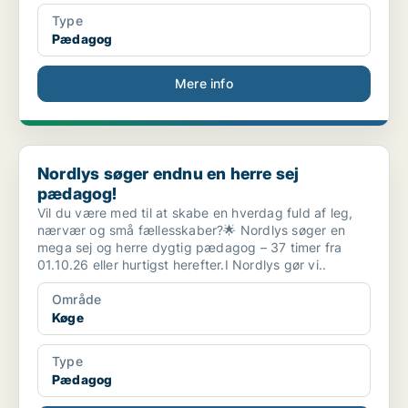
Type
Pædagog
Mere info
Nordlys søger endnu en herre sej pædagog!
Nordlys søger endnu en herre sej
pædagog!
Vil du være med til at skabe en hverdag fuld af leg,
nærvær og små fællesskaber?🌟 Nordlys søger en
mega sej og herre dygtig pædagog – 37 timer fra
01.10.26 eller hurtigst herefter.I Nordlys gør vi..
Område
Køge
Type
Pædagog