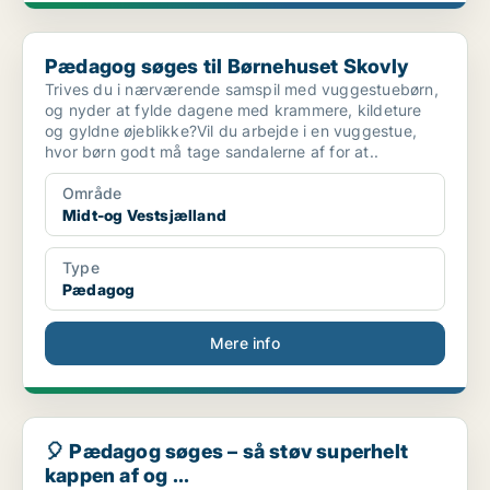
Pædagog søges til Børnehuset Skovly
Pædagog søges til Børnehuset Skovly
Trives du i nærværende samspil med vuggestuebørn,
og nyder at fylde dagene med krammere, kildeture
og gyldne øjeblikke?Vil du arbejde i en vuggestue,
hvor børn godt må tage sandalerne af for at..
Område
Midt-og Vestsjælland
Type
Pædagog
Mere info
🎈 Pædagog søges – så støv superhelt kappen af og ...
🎈 Pædagog søges – så støv superhelt
kappen af og ...