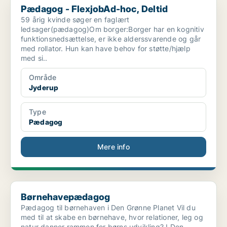
Pædagog - FlexjobAd-hoc, Deltid
59 årig kvinde søger en faglært
ledsager(pædagog)Om borger:Borger har en kognitiv
funktionsnedsættelse, er ikke alderssvarende og går
med rollator. Hun kan have behov for støtte/hjælp
med si..
Område
Jyderup
Type
Pædagog
Mere info
Børnehavepædagog
Børnehavepædagog
Pædagog til børnehaven i Den Grønne Planet Vil du
med til at skabe en børnehave, hvor relationer, leg og
natur danner rammen for børns udvikling? I Den