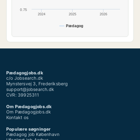
0.75
2024
2025
2026
Pædagog
Pædagogjobs.dk
c/o Jobsearch.dk
Mynstersvej 3, Frederiksberg
support@jobsearch.dk
CVR: 39925311
Om Pædagogjobs.dk
Om Pædagogjobs.dk
Kontakt os
Populære søgninger
Pædagog job København
Ufaglært job Aarhus