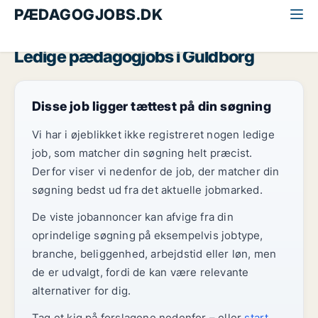
PÆDAGOGJOBS.DK
Alle pædagogjobs
Lolland og Falster
Guldborg
Ledige pædagogjobs i Guldborg
Disse job ligger tættest på din søgning
Vi har i øjeblikket ikke registreret nogen ledige
job, som matcher din søgning helt præcist.
Derfor viser vi nedenfor de job, der matcher din
søgning bedst ud fra det aktuelle jobmarked.
De viste jobannoncer kan afvige fra din
oprindelige søgning på eksempelvis jobtype,
branche, beliggenhed, arbejdstid eller løn, men
de er udvalgt, fordi de kan være relevante
alternativer for dig.
Tag et kig på forslagene nedenfor – eller
start