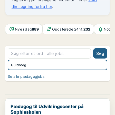
din søgning forfra her
.
Nye i dag
889
Opdaterede 24h
1.232
Notifi
Søg
Guldborg
Se alle pædagogjobs
Pædagog til Udviklingscenter på Sophieskolen
Pædagog til Udviklingscenter på
Sophieskolen