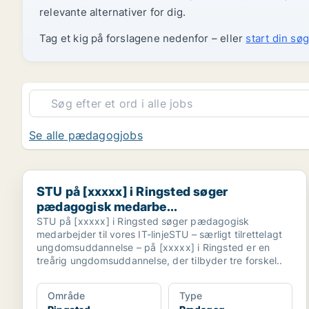
relevante alternativer for dig.
Tag et kig på forslagene nedenfor – eller
start din søg
Se alle pædagogjobs
STU på [xxxxx] i Ringsted søger pædagogisk medarb
STU på [xxxxx] i Ringsted søger
pædagogisk medarbe...
STU på [xxxxx] i Ringsted søger pædagogisk
medarbejder til vores IT-linjeSTU – særligt tilrettelagt
ungdomsuddannelse – på [xxxxx] i Ringsted er en
treårig ungdomsuddannelse, der tilbyder tre forskel..
Område
Type