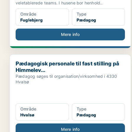
veletablerede teams. I husene bor henhold..
Område
Type
Fuglebjerg
Pædagog
Mere info
Pædagogisk personale til fast stilling på Himmelev...
Pædagogisk personale til fast stilling på
Himmelev...
Pædagog søges til organisation/virksomhed i 4330
Hvalsø
Område
Type
Hvalsø
Pædagog
Mere info