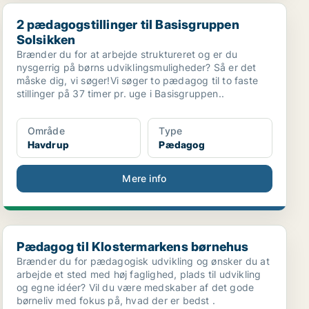
2 pædagogstillinger til Basisgruppen Solsikken
2 pædagogstillinger til Basisgruppen
Solsikken
Brænder du for at arbejde struktureret og er du
nysgerrig på børns udviklingsmuligheder? Så er det
måske dig, vi søger!Vi søger to pædagog til to faste
stillinger på 37 timer pr. uge i Basisgruppen..
Område
Type
Havdrup
Pædagog
Mere info
Pædagog til Klostermarkens børnehus
Pædagog til Klostermarkens børnehus
Brænder du for pædagogisk udvikling og ønsker du at
arbejde et sted med høj faglighed, plads til udvikling
og egne idéer? Vil du være medskaber af det gode
børneliv med fokus på, hvad der er bedst .