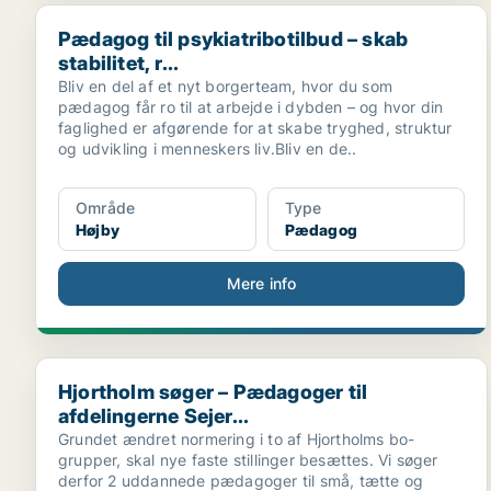
Pædagog til psykiatribotilbud – skab stabilitet, r...
Pædagog til psykiatribotilbud – skab
stabilitet, r...
Bliv en del af et nyt borgerteam, hvor du som
pædagog får ro til at arbejde i dybden – og hvor din
faglighed er afgørende for at skabe tryghed, struktur
og udvikling i menneskers liv.Bliv en de..
Område
Type
Højby
Pædagog
Mere info
Hjortholm søger – Pædagoger til afdelingerne Sejer...
Hjortholm søger – Pædagoger til
afdelingerne Sejer...
Grundet ændret normering i to af Hjortholms bo-
grupper, skal nye faste stillinger besættes. Vi søger
derfor 2 uddannede pædagoger til små, tætte og