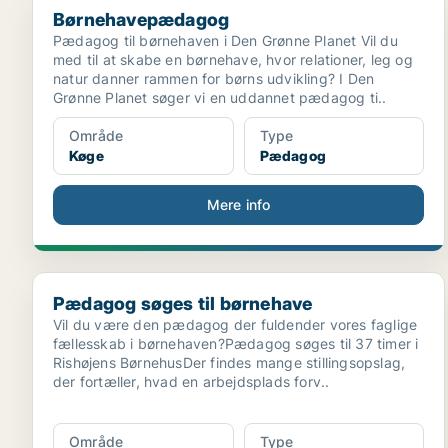
Børnehavepædagog
Pædagog til børnehaven i Den Grønne Planet Vil du
med til at skabe en børnehave, hvor relationer, leg og
natur danner rammen for børns udvikling? I Den
Grønne Planet søger vi en uddannet pædagog ti..
Område
Type
Køge
Pædagog
Mere info
Pædagog søges til børnehave
Pædagog søges til børnehave
Vil du være den pædagog der fuldender vores faglige
fællesskab i børnehaven?Pædagog søges til 37 timer i
Rishøjens BørnehusDer findes mange stillingsopslag,
der fortæller, hvad en arbejdsplads forv..
Område
Type