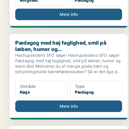
Ringsted
Pædagog
Mere info
Pædagog med høj faglighed, smil på læben, humor og
Pædagog med høj faglighed, smil på
læben, humor og...
Hastrupskolens SFO søger Hastrupskolens SFO søger
Pædagog med høj faglighed, smil på læben, humor og
team-ånd.Motiveres du af mange glade børn og
betydningsfulde børnefællesskaber? Så er det lige d..
Område
Type
Køge
Pædagog
Mere info
Børnehavepædagog