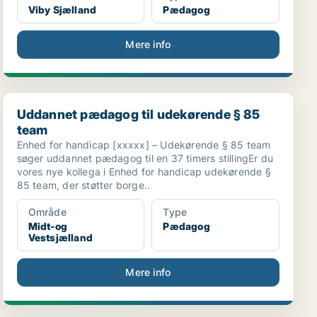
Viby Sjælland
Pædagog
Mere info
Uddannet pædagog til udekørende § 85 team
Uddannet pædagog til udekørende § 85
team
Enhed for handicap [xxxxx] – Udekørende § 85 team
søger uddannet pædagog til en 37 timers stillingEr du
vores nye kollega i Enhed for handicap udekørende §
85 team, der støtter borge..
Område
Type
Midt-og
Pædagog
Vestsjælland
Mere info