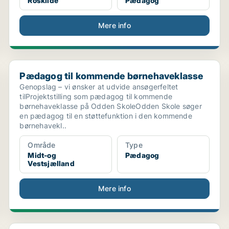
Roskilde
Pædagog
Mere info
...
Pædagog til kommende børnehaveklasse
Pædagog til kommende børnehaveklasse
Genopslag – vi ønsker at udvide ansøgerfeltet
tilProjektstilling som pædagog til kommende
børnehaveklasse på Odden SkoleOdden Skole søger
en pædagog til en støttefunktion i den kommende
børnehavekl..
Område
Type
Midt-og
Pædagog
Vestsjælland
Mere info
Pædagog til vores skønne Børnehus