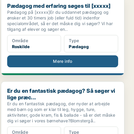
Pædagog med erfaring søges til [xxxxx]
Pædagog på [xxxxx]Er du uddannet pædagog og
ønsker et 30 timers job (eller fuld tid) indenfor
specialområdet, så er det måske dig vi søger? Vi har
tilgang af elever og søger en..
Område
Type
Roskilde
Pædagog
Mere info
Er du en fantastisk pædagog? Så søger vi lige præc...
Er du en fantastisk pædagog? Så søger vi
lige præc...
Er du en fantastisk pædagog, der nyder at arbejde
med børn og som er klar til leg, hygge, ture,
aktiviteter, gode kram, fis & ballade - så er det måske
dig vi søger i vores børnehave?Blomstergå..
Område
Type