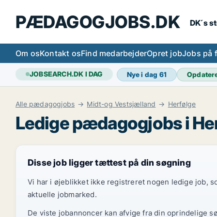
PÆDAGOGJOBS.DK
DK´s s
Om os
Kontakt os
Find medarbejder
Opret job
Jobs på 
JOBSEARCH.DK I DAG
Nye i dag
61
Opdater
Alle pædagogjobs
Midt-og Vestsjælland
Herfølge
Ledige pædagogjobs i He
Disse job ligger tættest på din søgning
Vi har i øjeblikket ikke registreret nogen ledige job,
aktuelle jobmarked.
De viste jobannoncer kan afvige fra din oprindelige s