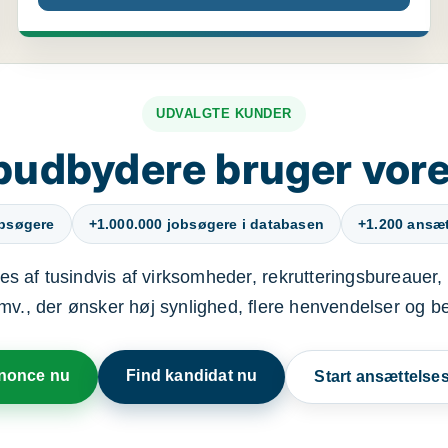
UDVALGTE KUNDER
budbydere bruger vore
obsøgere
+1.000.000 jobsøgere i databasen
+1.200 ansætt
s af tusindvis af virksomheder, rekrutteringsbureauer, 
mv., der ønsker høj synlighed, flere henvendelser og b
nnonce nu
Find kandidat nu
Start ansættels