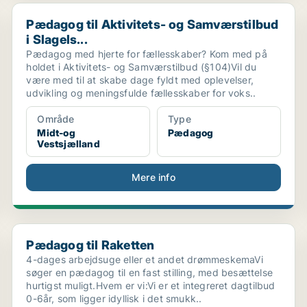
Pædagog til Aktivitets- og Samværstilbud i Slagels...
Pædagog til Aktivitets- og Samværstilbud
i Slagels...
Pædagog med hjerte for fællesskaber? Kom med på
holdet i Aktivitets- og Samværstilbud (§104)Vil du
være med til at skabe dage fyldt med oplevelser,
udvikling og meningsfulde fællesskaber for voks..
Område
Type
Midt-og
Pædagog
Vestsjælland
Mere info
Pædagog til Raketten
Pædagog til Raketten
4-dages arbejdsuge eller et andet drømmeskemaVi
søger en pædagog til en fast stilling, med besættelse
hurtigst muligt.Hvem er vi:Vi er et integreret dagtilbud
0-6år, som ligger idyllisk i det smukk..