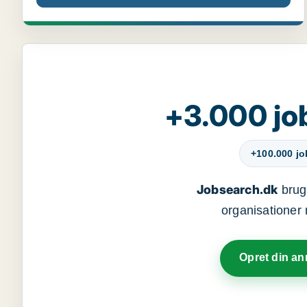
+3.000 jo
+100.000 j
Jobsearch.dk
bruge
organisationer 
Opret din a