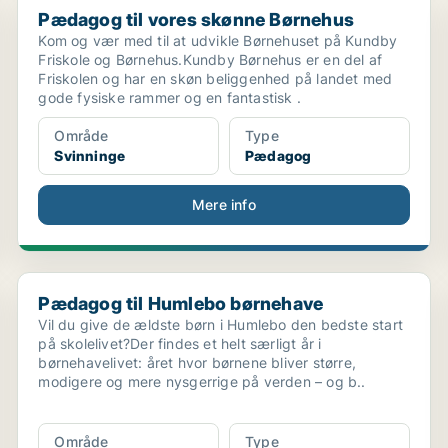
Pædagog til vores skønne Børnehus
Kom og vær med til at udvikle Børnehuset på Kundby
Friskole og Børnehus.Kundby Børnehus er en del af
Friskolen og har en skøn beliggenhed på landet med
gode fysiske rammer og en fantastisk .
Område
Type
Svinninge
Pædagog
Mere info
Pædagog til Humlebo børnehave
Pædagog til Humlebo børnehave
Vil du give de ældste børn i Humlebo den bedste start
på skolelivet?Der findes et helt særligt år i
børnehavelivet: året hvor børnene bliver større,
modigere og mere nysgerrige på verden – og b..
Område
Type