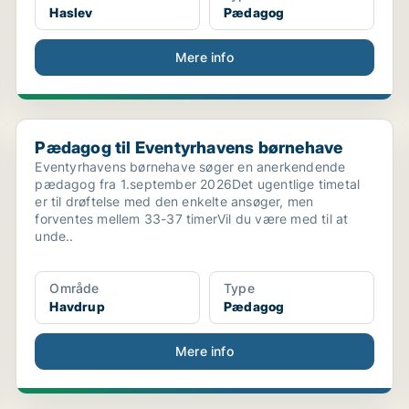
Haslev
Pædagog
Mere info
.
Pædagog til Eventyrhavens børnehave
Pædagog til Eventyrhavens børnehave
Eventyrhavens børnehave søger en anerkendende
pædagog fra 1.september 2026Det ugentlige timetal
er til drøftelse med den enkelte ansøger, men
forventes mellem 33-37 timerVil du være med til at
unde..
Område
Type
Havdrup
Pædagog
Mere info