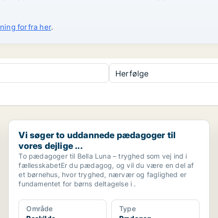
ning forfra her
.
Herfølge
e...
Vi søger to uddannede pædagoger til vores dejlige ...
Vi søger to uddannede pædagoger til
vores dejlige ...
To pædagoger til Bella Luna – tryghed som vej ind i
fællesskabetEr du pædagog, og vil du være en del af
et børnehus, hvor tryghed, nærvær og faglighed er
fundamentet for børns deltagelse i .
Område
Type