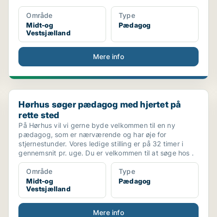
Område
Type
Midt-og
Pædagog
Vestsjælland
Mere info
Hørhus søger pædagog med hjertet på rette sted
Hørhus søger pædagog med hjertet på
rette sted
På Hørhus vil vi gerne byde velkommen til en ny
pædagog, som er nærværende og har øje for
stjernestunder. Vores ledige stilling er på 32 timer i
gennemsnit pr. uge. Du er velkommen til at søge hos .
Område
Type
Midt-og
Pædagog
Vestsjælland
Mere info