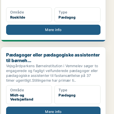
Område
Type
Roskilde
Pædagog
Mere info
Pædagoger eller pædagogiske assistenter til børneh...
Pædagoger eller pædagogiske assistenter
til børneh...
Vejsgårdparkens Børneinstitution i Vemmelev søger to
engagerede og fagligt velfunderede pædagoger eller
pædagogiske assistenter til fastansættelse på 37
timer ugentligt.Stillingerne har primær ti..
Område
Type
Midt-og
Pædagog
Vestsjælland
Mere info