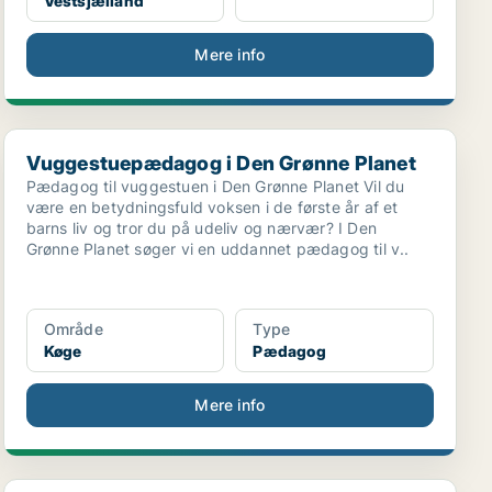
Vestsjælland
Mere info
Vuggestuepædagog i Den Grønne Planet
Vuggestuepædagog i Den Grønne Planet
Pædagog til vuggestuen i Den Grønne Planet Vil du
være en betydningsfuld voksen i de første år af et
barns liv og tror du på udeliv og nærvær? I Den
Grønne Planet søger vi en uddannet pædagog til v..
Område
Type
Køge
Pædagog
Mere info
Pædagog med erfaring søges til [xxxxx]