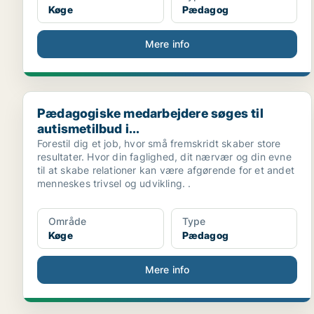
Køge
Pædagog
Mere info
Pædagogiske medarbejdere søges til autismetilbud i..
Pædagogiske medarbejdere søges til
autismetilbud i...
Forestil dig et job, hvor små fremskridt skaber store
resultater. Hvor din faglighed, dit nærvær og din evne
til at skabe relationer kan være afgørende for et andet
menneskes trivsel og udvikling. .
Område
Type
Køge
Pædagog
Mere info