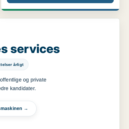
s services
elser årligt
offentlige og private
edre kandidater.
esmaskinen →