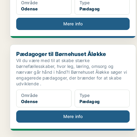
Område
Type
Odense
Pædagog
Mere info
Pædagoger til Børnehuset Åløkke
Pædagoger til Børnehuset Åløkke
Vil du være med til at skabe stærke
børnefællesskaber, hvor leg, læring, omsorg og
nærvær går hånd i hånd?I Børnehuset Åløkke søger vi
engagerede pædagoger, der brænder for at skabe
udviklende .
Område
Type
Odense
Pædagog
Mere info