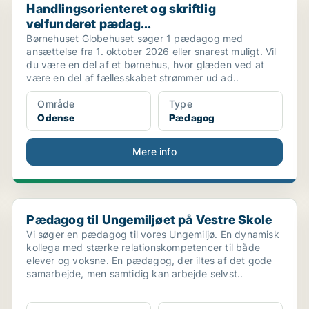
Handlingsorienteret og skriftlig
velfunderet pædag...
Børnehuset Globehuset søger 1 pædagog med
ansættelse fra 1. oktober 2026 eller snarest muligt. Vil
du være en del af et børnehus, hvor glæden ved at
være en del af fællesskabet strømmer ud ad..
Område
Type
Odense
Pædagog
Mere info
ør...
Pædagog til Ungemiljøet på Vestre Skole
Pædagog til Ungemiljøet på Vestre Skole
Vi søger en pædagog til vores Ungemiljø. En dynamisk
kollega med stærke relationskompetencer til både
elever og voksne. En pædagog, der iltes af det gode
samarbejde, men samtidig kan arbejde selvst..