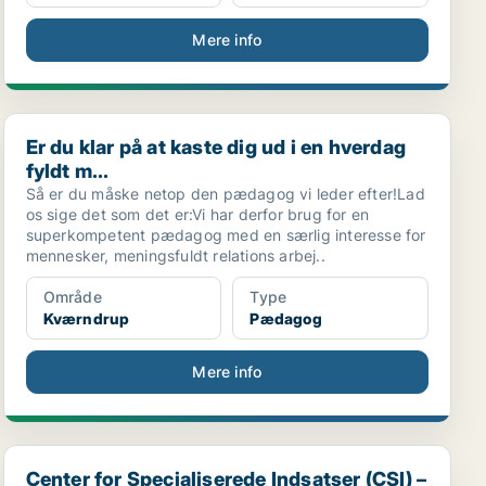
Mere info
Er du klar på at kaste dig ud i en hverdag fyldt m...
Er du klar på at kaste dig ud i en hverdag
fyldt m...
Så er du måske netop den pædagog vi leder efter!Lad
os sige det som det er:Vi har derfor brug for en
superkompetent pædagog med en særlig interesse for
mennesker, meningsfuldt relations arbej..
Område
Type
Kværndrup
Pædagog
Mere info
..
Center for Specialiserede Indsatser (CSI) – Skovba...
Center for Specialiserede Indsatser (CSI) –