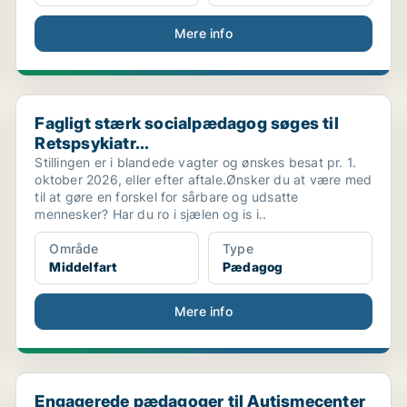
Mere info
Fagligt stærk socialpædagog søges til Retspsykiatr...
Fagligt stærk socialpædagog søges til
Retspsykiatr...
Stillingen er i blandede vagter og ønskes besat pr. 1.
oktober 2026, eller efter aftale.Ønsker du at være med
til at gøre en forskel for sårbare og udsatte
mennesker? Har du ro i sjælen og is i..
Område
Type
Middelfart
Pædagog
Mere info
.
Engagerede pædagoger til Autismecenter Syddanmark .
Engagerede pædagoger til Autismecenter