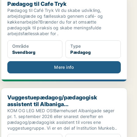
Pædagog til Cafe Tryk
Pædagog til Café Tryk Vil du skabe udvikling,
arbejdsglæde og fællesskab gennem café- og
køkkenarbejde?Brænder du for at omsætte
pædagogik til praksis og skabe meningsfulde
arbejdsfællesskaber for .
Område
Type
Svendborg
Pædagog
Mere info
Vuggestuepædagog/pædagogisk assistent til Albaniga...
Vuggestuepædagog/pædagogisk
assistent til Albaniga...
KOM OG LEG MED OS!Børnehuset Albanigade søger
pr. 1. september 2026 eller snarest derefter en
pædagog/pædagogisk assistent til vores ene
vuggestuegruppe. Vi er en del af Institution Munkeb..