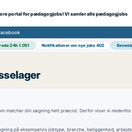
tore portal for pædagogjobs! Vi samler alle pædagogjobs
facebook
rede 24h
1.051
Notifikationer om nye jobs
402
Senest
sselager
 som matcher din søgning helt præcist. Derfor viser vi nedenfo
øgning på eksempelvis jobtype, branche, beliggenhed, arbejdst