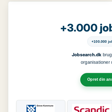
+3.000 jo
+100.000 j
Jobsearch.dk
bruge
organisationer 
Opret din a