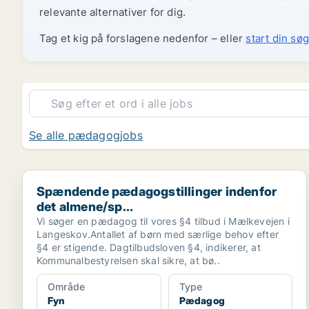
relevante alternativer for dig.
Tag et kig på forslagene nedenfor – eller
start din søg
Se alle pædagogjobs
Spændende pædagogstillinger indenfor det almene/sp
Spændende pædagogstillinger indenfor
det almene/sp...
Vi søger en pædagog til vores §4 tilbud i Mælkevejen i
Langeskov.Antallet af børn med særlige behov efter
§4 er stigende. Dagtilbudsloven §4, indikerer, at
Kommunalbestyrelsen skal sikre, at bø..
Område
Type
Fyn
Pædagog