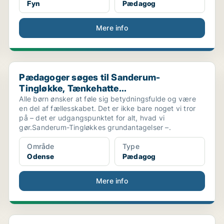
Fyn
Pædagog
Mere info
.
Pædagoger søges til Sanderum-Tingløkke, Tænkehatte.
Pædagoger søges til Sanderum-
Tingløkke, Tænkehatte...
Alle børn ønsker at føle sig betydningsfulde og være
en del af fællesskabet. Det er ikke bare noget vi tror
på – det er udgangspunktet for alt, hvad vi
gør.Sanderum-Tingløkkes grundantagelser –.
Område
Type
Odense
Pædagog
Mere info
Handlingsorienteret og skriftlig velfunderet pædag...