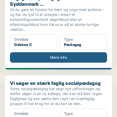
Syddanmark ...
Vil du gøre en forskel for børn og unge med autisme –
og har du lyst til at arbejde i enten et
behandlingsorienteret døgntilbud eller et
aflastningstilbud hvor fokus er på at skabe hurtige
relation..
Område
Type
Odense C
Pædagog
Mere info
Vi søger en stærk faglig socialpædagog
Vi søger en stærk faglig socialpædagog
Vores socialpædagog har søgt nye udfordringer og
derfor søger vi en ny kollega, der kan stå fast i egen
faglighed og kan sætte den i spil i en tværfaglig
gruppe.Vi har brug for at du kan se den..
Område
Type