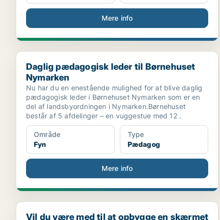
Mere info
Daglig pædagogisk leder til Børnehuset Nymarken
Daglig pædagogisk leder til Børnehuset
Nymarken
Nu har du en enestående mulighed for at blive daglig
pædagogisk leder i Børnehuset Nymarken som er en
del af landsbyordningen i Nymarken.Børnehuset
består af 5 afdelinger – en vuggestue med 12 .
Område
Type
Fyn
Pædagog
Mere info
Vil du være med til at opbygge en skærmet indsats ..
Vil du være med til at opbygge en skærmet