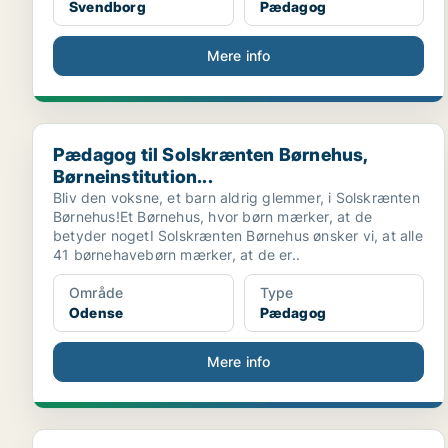
Svendborg
Pædagog
Mere info
Pædagog til Solskrænten Børnehus, Børneinstitution..
Pædagog til Solskrænten Børnehus,
Børneinstitution...
Bliv den voksne, et barn aldrig glemmer, i Solskrænten
Børnehus!Et Børnehus, hvor børn mærker, at de
betyder nogetI Solskrænten Børnehus ønsker vi, at alle
41 børnehavebørn mærker, at de er..
Område
Type
Odense
Pædagog
Mere info
Bliv en del af et stærkt fællesskab – vi søger en ...