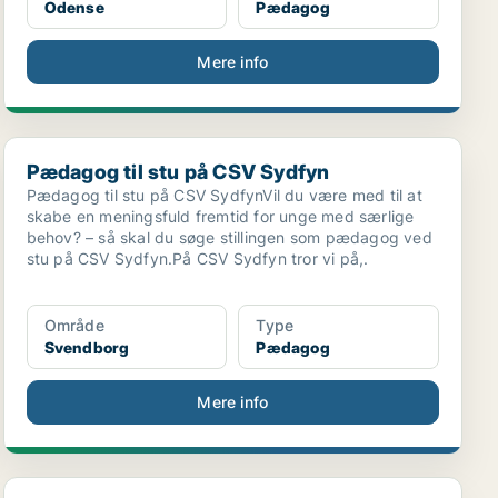
Odense
Pædagog
Mere info
..
Pædagog til stu på CSV Sydfyn
Pædagog til stu på CSV Sydfyn
Pædagog til stu på CSV SydfynVil du være med til at
skabe en meningsfuld fremtid for unge med særlige
behov? – så skal du søge stillingen som pædagog ved
stu på CSV Sydfyn.På CSV Sydfyn tror vi på,.
Område
Type
Svendborg
Pædagog
Mere info
Pædagog til Cafe Tryk