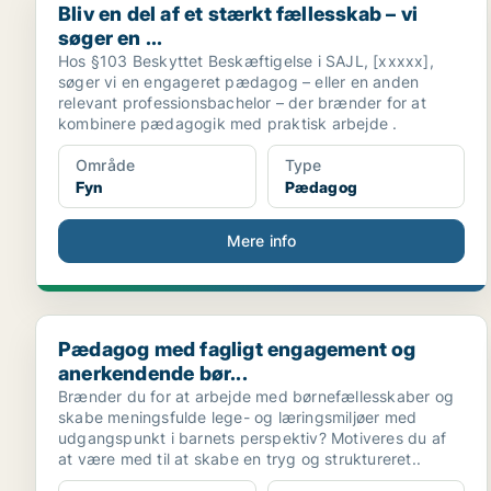
Bliv en del af et stærkt fællesskab – vi
søger en ...
Hos §103 Beskyttet Beskæftigelse i SAJL, [xxxxx],
søger vi en engageret pædagog – eller en anden
relevant professionsbachelor – der brænder for at
kombinere pædagogik med praktisk arbejde .
Område
Type
Fyn
Pædagog
Mere info
Pædagog med fagligt engagement og anerkendende b
Pædagog med fagligt engagement og
anerkendende bør...
Brænder du for at arbejde med børnefællesskaber og
skabe meningsfulde lege- og læringsmiljøer med
udgangspunkt i barnets perspektiv? Motiveres du af
at være med til at skabe en tryg og struktureret..