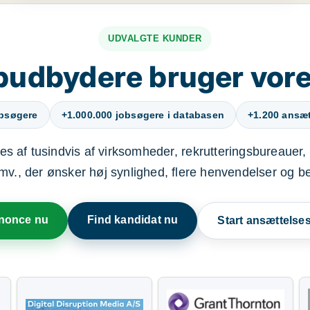
UDVALGTE KUNDER
budbydere bruger vore
obsøgere
+1.000.000 jobsøgere i databasen
+1.200 ansætt
s af tusindvis af virksomheder, rekrutteringsbureauer, 
mv., der ønsker høj synlighed, flere henvendelser og b
nnonce nu
Find kandidat nu
Start ansættels