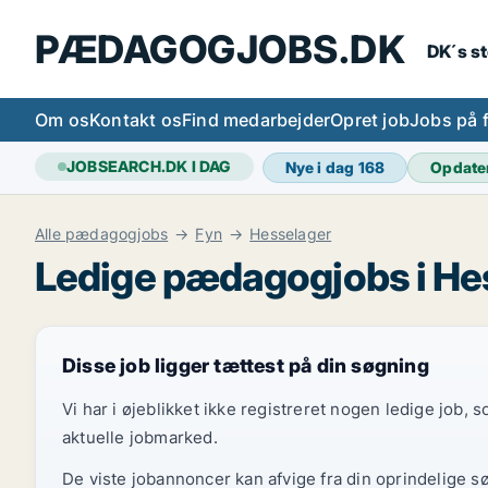
PÆDAGOGJOBS.DK
DK´s s
Om os
Kontakt os
Find medarbejder
Opret job
Jobs på 
JOBSEARCH.DK I DAG
Nye i dag
168
Opdate
Alle pædagogjobs
Fyn
Hesselager
Ledige pædagogjobs i He
Disse job ligger tættest på din søgning
Vi har i øjeblikket ikke registreret nogen ledige job,
aktuelle jobmarked.
De viste jobannoncer kan afvige fra din oprindelige s