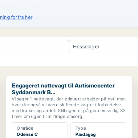
ning forfra her
.
Hesselager
...
Engageret nattevagt til Autismecenter Syddanmark B...
Engageret nattevagt til Autismecenter
Syddanmark B...
Vi søger 1 nattevagt, der primært arbejder på nat, men
hvor der også vil være skiftende vagter i forbindelse
med kurser og andet. Stillingen er på gennemsnitlig 32
timer om ugen til at drage omsorg..
Område
Type
Odense C
Pædagog