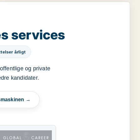
s services
elser årligt
offentlige og private
edre kandidater.
esmaskinen →