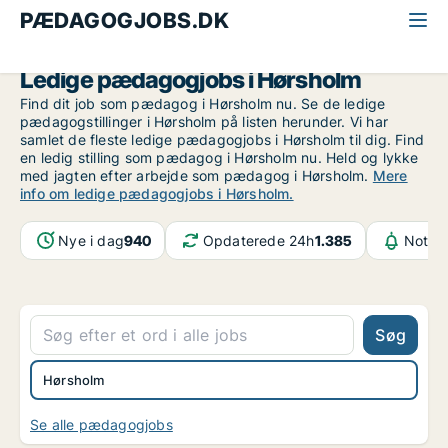
PÆDAGOGJOBS.DK
Alle pædagogjobs
Nordsjælland
Hørsholm
Ledige pædagogjobs i Hørsholm
Find dit job som pædagog i Hørsholm nu. Se de ledige
pædagogstillinger i Hørsholm på listen herunder. Vi har
samlet de fleste ledige pædagogjobs i Hørsholm til dig. Find
en ledig stilling som pædagog i Hørsholm nu. Held og lykke
med jagten efter arbejde som pædagog i Hørsholm.
Mere
info om ledige pædagogjobs i Hørsholm.
Nye i dag
940
Opdaterede 24h
1.385
Notifi
Søg
Hørsholm
Se alle pædagogjobs