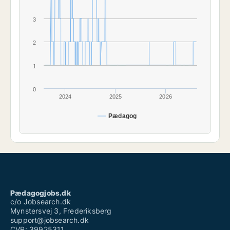
3
2
1
0
2024
2025
2026
Pædagog
Pædagogjobs.dk
c/o Jobsearch.dk
Mynstersvej 3, Frederiksberg
support@jobsearch.dk
CVR: 39925311