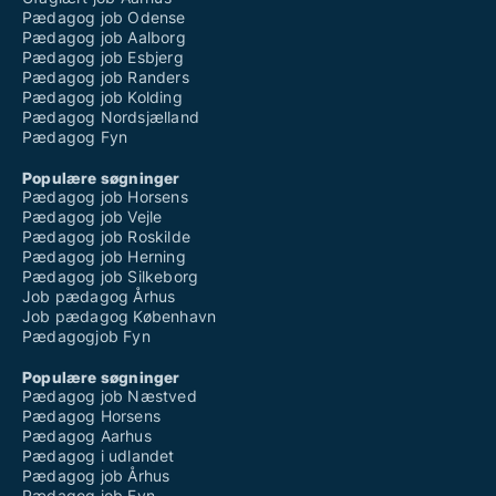
Pædagog job Odense
Pædagog job Aalborg
Pædagog job Esbjerg
Pædagog job Randers
Pædagog job Kolding
Pædagog Nordsjælland
Pædagog Fyn
Populære søgninger
Pædagog job Horsens
Pædagog job Vejle
Pædagog job Roskilde
Pædagog job Herning
Pædagog job Silkeborg
Job pædagog Århus
Job pædagog København
Pædagogjob Fyn
Populære søgninger
Pædagog job Næstved
Pædagog Horsens
Pædagog Aarhus
Pædagog i udlandet
Pædagog job Århus
Pædagog job Fyn