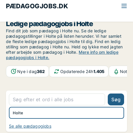
PÆDAGOGJOBS.DK
Alle pædagogjobs
Nordsjælland
Holte
Ledige pædagogjobs i Holte
Find dit job som pædagog i Holte nu. Se de ledige
pædagogstillinger i Holte på listen herunder. Vi har samlet
de fleste ledige pædagogjobs i Holte til dig. Find en ledig
stilling som pædagog i Holte nu. Held og lykke med jagten
efter arbejde som pædagog i Holte.
Mere info om ledige
pædagogjobs i Holte.
Nye i dag
362
Opdaterede 24h
1.405
Notifi
Søg
Holte
Se alle pædagogjobs