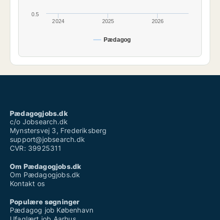
0.5
2024
2025
2026
Pædagog
Pædagogjobs.dk
c/o Jobsearch.dk
Mynstersvej 3, Frederiksberg
support@jobsearch.dk
CVR: 39925311
Om Pædagogjobs.dk
Om Pædagogjobs.dk
Kontakt os
Populære søgninger
Pædagog job København
Ufaglært job Aarhus