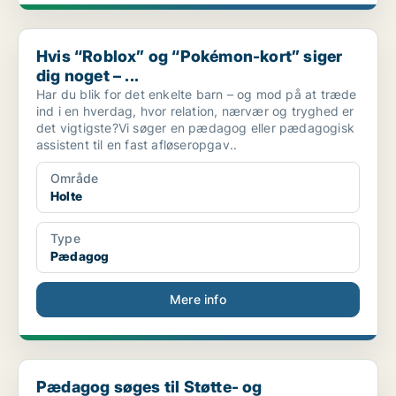
Hvis “Roblox” og “Pokémon-kort” siger dig noget – ...
Hvis “Roblox” og “Pokémon-kort” siger
dig noget – ...
Har du blik for det enkelte barn – og mod på at træde
ind i en hverdag, hvor relation, nærvær og tryghed er
det vigtigste?Vi søger en pædagog eller pædagogisk
assistent til en fast afløseropgav..
Område
Holte
Type
Pædagog
Mere info
Pædagog søges til Støtte- og Specialordning for en...
Pædagog søges til Støtte- og