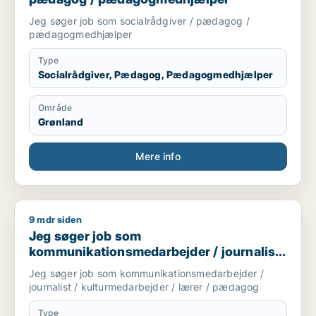
Jeg søger job som socialrådgiver / pædagog /
pædagogmedhjælper
Type
Socialrådgiver, Pædagog, Pædagogmedhjælper
Område
Grønland
Mere info
9 mdr siden
Jeg søger job som kommunikationsmedarbejder / journalist 
Jeg søger job som
kommunikationsmedarbejder / journalist
/ kulturmedarbejder / lærer / pædagog
Jeg søger job som kommunikationsmedarbejder /
journalist / kulturmedarbejder / lærer / pædagog
Type