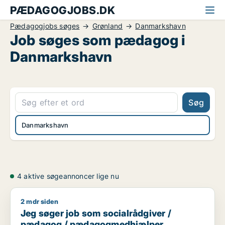
PÆDAGOGJOBS.DK
Pædagogjobs søges
Grønland
Danmarkshavn
Job søges som pædagog i
Danmarkshavn
Søg
Danmarkshavn
4 aktive søgeannoncer lige nu
2 mdr siden
Jeg søger job som socialrådgiver / pædagog / pædagogme
Jeg søger job som socialrådgiver /
pædagog / pædagogmedhjælper