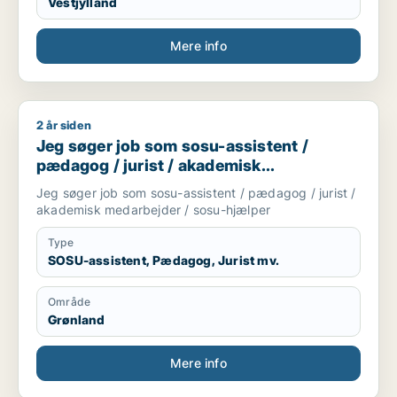
Vestjylland
Mere info
2 år siden
Jeg søger job som sosu-assistent / pædagog / jurist / akad
Jeg søger job som sosu-assistent /
pædagog / jurist / akademisk
medarbejder / sosu-hjælper
Jeg søger job som sosu-assistent / pædagog / jurist /
akademisk medarbejder / sosu-hjælper
Type
SOSU-assistent, Pædagog, Jurist mv.
Område
Grønland
Mere info