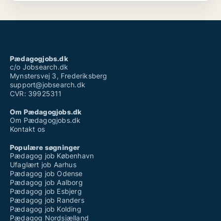
Pædagogjobs.dk
c/o Jobsearch.dk
Mynstersvej 3, Frederiksberg
support@jobsearch.dk
CVR: 39925311
Om Pædagogjobs.dk
Om Pædagogjobs.dk
Kontakt os
Populære søgninger
Pædagog job København
Ufaglært job Aarhus
Pædagog job Odense
Pædagog job Aalborg
Pædagog job Esbjerg
Pædagog job Randers
Pædagog job Kolding
Pædagog Nordsjælland