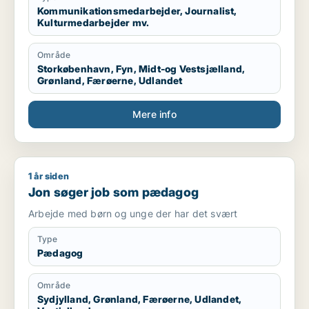
Kommunikationsmedarbejder, Journalist,
Kulturmedarbejder mv.
Område
Storkøbenhavn, Fyn, Midt-og Vestsjælland,
Grønland, Færøerne, Udlandet
Mere info
1 år siden
Jon søger job som pædagog
Jon søger job som pædagog
Arbejde med børn og unge der har det svært
Type
Pædagog
Område
Sydjylland, Grønland, Færøerne, Udlandet,