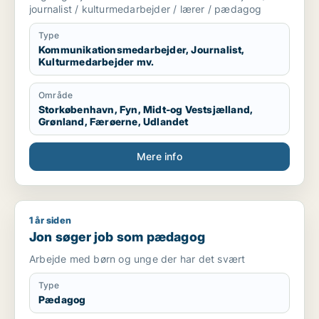
journalist / kulturmedarbejder / lærer / pædagog
Type
Kommunikationsmedarbejder, Journalist,
Kulturmedarbejder mv.
Område
Storkøbenhavn, Fyn, Midt-og Vestsjælland,
Grønland, Færøerne, Udlandet
Mere info
1 år siden
Jon søger job som pædagog
Jon søger job som pædagog
Arbejde med børn og unge der har det svært
Type
Pædagog