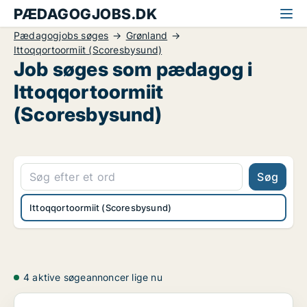
PÆDAGOGJOBS.DK
Pædagogjobs søges
Grønland
Ittoqqortoormiit (Scoresbysund)
Job søges som pædagog i
Ittoqqortoormiit
(Scoresbysund)
Søg
Ittoqqortoormiit (Scoresbysund)
4 aktive søgeannoncer lige nu