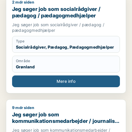
2 mdr siden
Jeg søger job som socialrådgiver / pædagog / pædagogme
Jeg søger job som socialrådgiver /
pædagog / pædagogmedhjælper
Jeg søger job som socialrådgiver / pædagog /
pædagogmedhjælper
Type
Socialrådgiver, Pædagog, Pædagogmedhjælper
Område
Grønland
Mere info
9 mdr siden
Jeg søger job som kommunikationsmedarbejder / journalist 
Jeg søger job som
kommunikationsmedarbejder / journalist
/ kulturmedarbejder / lærer / pædagog
Jeg søger job som kommunikationsmedarbejder /