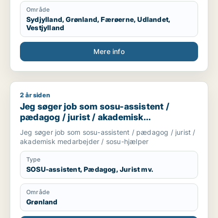
Område
Sydjylland, Grønland, Færøerne, Udlandet,
Vestjylland
Mere info
2 år siden
Jeg søger job som sosu-assistent / pædagog / jurist / akad
Jeg søger job som sosu-assistent /
pædagog / jurist / akademisk
medarbejder / sosu-hjælper
Jeg søger job som sosu-assistent / pædagog / jurist /
akademisk medarbejder / sosu-hjælper
Type
SOSU-assistent, Pædagog, Jurist mv.
Område
Grønland