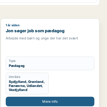
1 år siden
rnalist / kulturmedarbejder / lærer / pædagog
Jon søger job som pædagog
Jon søger job som pædagog
Arbejde med børn og unge der har det svært
Type
Pædagog
Område
Sydjylland, Grønland,
Færøerne, Udlandet,
Vestjylland
Mere info