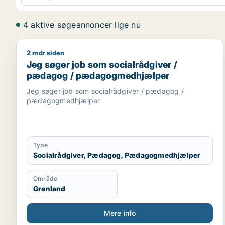
4 aktive søgeannoncer lige nu
2 mdr siden
Jeg søger job som socialrådgiver / pædagog / 
Jeg søger job som socialrådgiver /
pædagog / pædagogmedhjælper
Jeg søger job som socialrådgiver / pædagog /
pædagogmedhjælper
Type
Socialrådgiver, Pædagog, Pædagogmedhjælper
Område
Grønland
Mere info