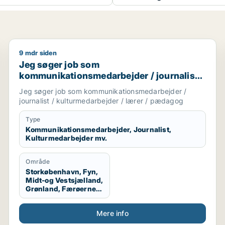
9 mdr siden
pædagogmedhjælper
Jeg søger job som kommunikationsmedarbejder / jou
Jeg søger job som
kommunikationsmedarbejder / journalist /
kulturmedarbejder / lærer / pædagog
Jeg søger job som kommunikationsmedarbejder /
journalist / kulturmedarbejder / lærer / pædagog
Type
Kommunikationsmedarbejder, Journalist,
Kulturmedarbejder mv.
Område
Storkøbenhavn, Fyn,
Midt-og Vestsjælland,
Grønland, Færøerne,
Udlandet
Mere info