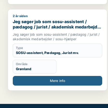
2 år siden
Jeg søger job som sosu-assistent / pædagog / jur
Jeg søger job som sosu-assistent /
pædagog / jurist / akademisk medarbejder
/ sosu-hjælper
Jeg søger job som sosu-assistent / pædagog / jurist /
akademisk medarbejder / sosu-hjælper
Type
SOSU-assistent, Pædagog, Jurist mv.
Område
Grønland
Mere info