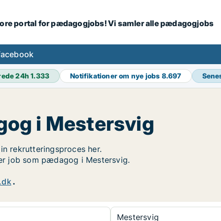
tore portal for pædagogjobs! Vi samler alle pædagogjobs
facebook
rede 24h
1.333
Notifikationer om nye jobs
8.697
Sene
og i Mestersvig
in rekrutteringsproces her.
øger job som pædagog i Mestersvig.
.dk
.
Mestersvig