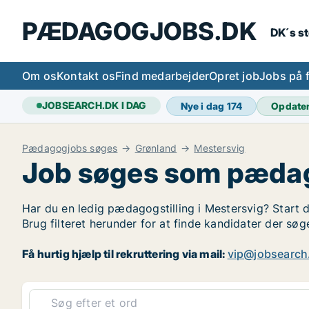
PÆDAGOGJOBS.DK
DK´s s
Om os
Kontakt os
Find medarbejder
Opret job
Jobs på 
JOBSEARCH.DK I DAG
Nye i dag
174
Opdate
Pædagogjobs søges
Grønland
Mestersvig
Job søges som pædag
Har du en ledig pædagogstilling i Mestersvig? Start d
Brug filteret herunder for at finde kandidater der s
Få hurtig hjælp til rekruttering via mail:
vip@jobsearch