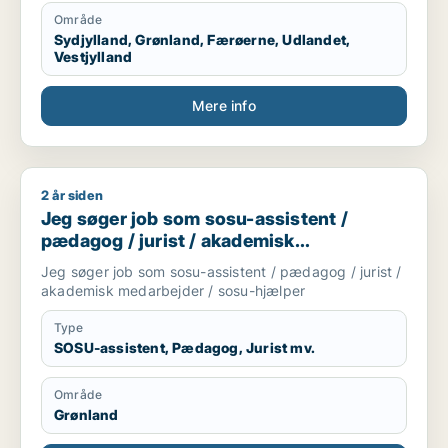
Område
Sydjylland, Grønland, Færøerne, Udlandet,
Vestjylland
Mere info
2 år siden
Jeg søger job som sosu-assistent / pædagog / jurist / akad
Jeg søger job som sosu-assistent /
pædagog / jurist / akademisk
medarbejder / sosu-hjælper
Jeg søger job som sosu-assistent / pædagog / jurist /
akademisk medarbejder / sosu-hjælper
Type
SOSU-assistent, Pædagog, Jurist mv.
Område
Grønland