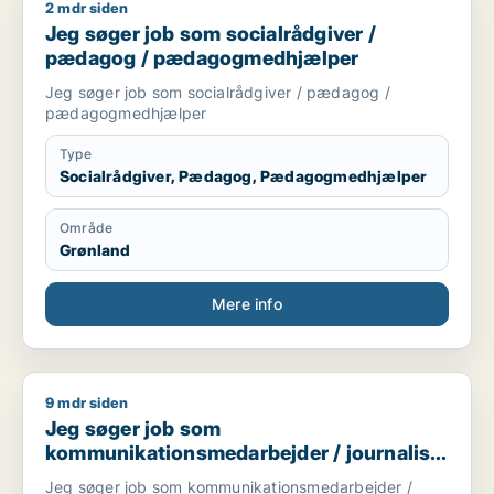
2 mdr siden
Jeg søger job som socialrådgiver / pædagog / pædagogme
Jeg søger job som socialrådgiver /
pædagog / pædagogmedhjælper
Jeg søger job som socialrådgiver / pædagog /
pædagogmedhjælper
Type
Socialrådgiver, Pædagog, Pædagogmedhjælper
Område
Grønland
Mere info
9 mdr siden
Jeg søger job som kommunikationsmedarbejder / journalist 
Jeg søger job som
kommunikationsmedarbejder / journalist
/ kulturmedarbejder / lærer / pædagog
Jeg søger job som kommunikationsmedarbejder /