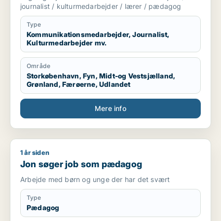
journalist / kulturmedarbejder / lærer / pædagog
Type
Kommunikationsmedarbejder, Journalist,
Kulturmedarbejder mv.
Område
Storkøbenhavn, Fyn, Midt-og Vestsjælland,
Grønland, Færøerne, Udlandet
Mere info
1 år siden
Jon søger job som pædagog
Jon søger job som pædagog
Arbejde med børn og unge der har det svært
Type
Pædagog