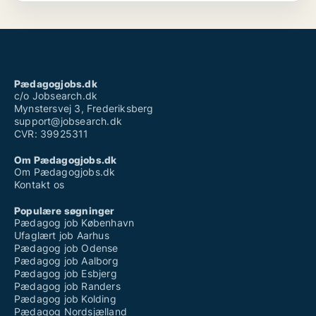
Pædagogjobs.dk
c/o Jobsearch.dk
Mynstersvej 3, Frederiksberg
support@jobsearch.dk
CVR: 39925311
Om Pædagogjobs.dk
Om Pædagogjobs.dk
Kontakt os
Populære søgninger
Pædagog job København
Ufaglært job Aarhus
Pædagog job Odense
Pædagog job Aalborg
Pædagog job Esbjerg
Pædagog job Randers
Pædagog job Kolding
Pædagog Nordsjælland