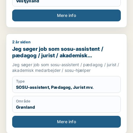
Vestjylland
Mere info
2 år siden
Jeg søger job som sosu-assistent / pædagog / jurist / akad
Jeg søger job som sosu-assistent /
pædagog / jurist / akademisk
medarbejder / sosu-hjælper
Jeg søger job som sosu-assistent / pædagog / jurist /
akademisk medarbejder / sosu-hjælper
Type
SOSU-assistent, Pædagog, Jurist mv.
Område
Grønland
Mere info