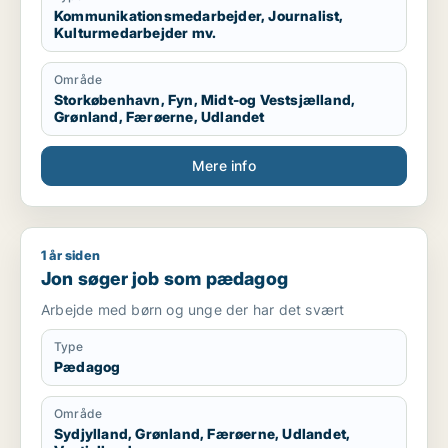
Kommunikationsmedarbejder, Journalist,
Kulturmedarbejder mv.
Område
Storkøbenhavn, Fyn, Midt-og Vestsjælland,
Grønland, Færøerne, Udlandet
Mere info
1 år siden
Jon søger job som pædagog
Jon søger job som pædagog
Arbejde med børn og unge der har det svært
Type
Pædagog
Område
Sydjylland, Grønland, Færøerne, Udlandet,