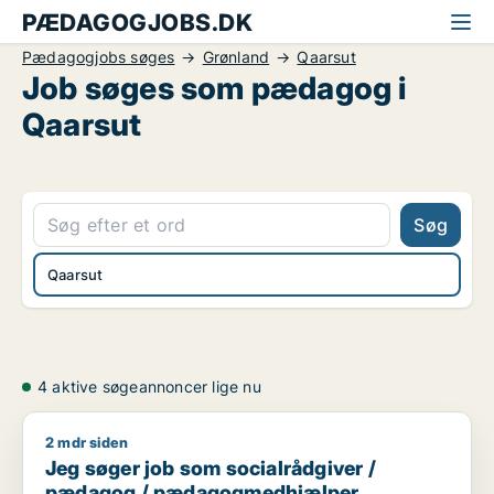
PÆDAGOGJOBS.DK
Pædagogjobs søges
Grønland
Qaarsut
Job søges som pædagog i
Qaarsut
Søg
Qaarsut
4 aktive søgeannoncer lige nu
2 mdr siden
Jeg søger job som socialrådgiver / pædagog / pædagogme
Jeg søger job som socialrådgiver /
pædagog / pædagogmedhjælper