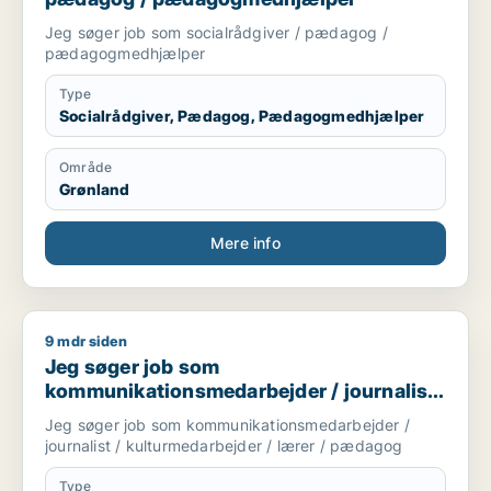
Jeg søger job som socialrådgiver / pædagog /
pædagogmedhjælper
Type
Socialrådgiver, Pædagog, Pædagogmedhjælper
Område
Grønland
Mere info
9 mdr siden
Jeg søger job som kommunikationsmedarbejder / journalist 
Jeg søger job som
kommunikationsmedarbejder / journalist
/ kulturmedarbejder / lærer / pædagog
Jeg søger job som kommunikationsmedarbejder /
journalist / kulturmedarbejder / lærer / pædagog
Type