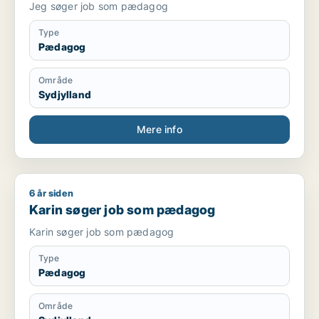
Jeg søger job som pædagog
Type
Pædagog
Område
Sydjylland
Mere info
6 år siden
Karin søger job som pædagog
Karin søger job som pædagog
Karin søger job som pædagog
Type
Pædagog
Område