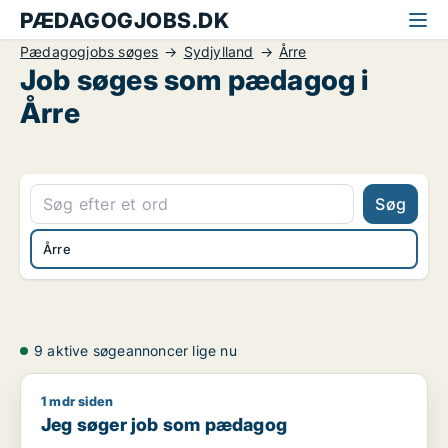
PÆDAGOGJOBS.DK
Pædagogjobs søges
Sydjylland
Årre
Job søges som pædagog i
Årre
Søg
Årre
9 aktive søgeannoncer lige nu
1 mdr siden
Jeg søger job som pædagog
Jeg søger job som pædagog