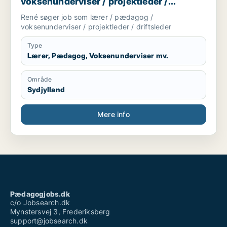
voksenunderviser / projektleder /
driftsleder
René søger job som lærer / pædagog /
voksenunderviser / projektleder / driftsleder
Type
Lærer, Pædagog, Voksenunderviser mv.
Område
Sydjylland
Mere info
Pædagogjobs.dk
c/o Jobsearch.dk
Mynstersvej 3, Frederiksberg
support@jobsearch.dk