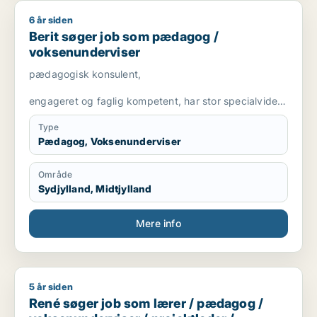
6 år siden
Berit søger job som pædagog / voksenunderviser
Berit søger job som pædagog /
voksenunderviser
pædagogisk konsulent,
engageret og faglig kompetent, har stor specialviden
og er fleksibel
Type
Pædagog, Voksenunderviser
Område
Sydjylland, Midtjylland
Mere info
5 år siden
René søger job som lærer / pædagog / voksenunderviser / pro
René søger job som lærer / pædagog /