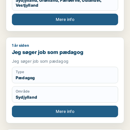
Sydjylland, Grønland, Færøerne, Udlandet,
Vestjylland
Mere info
1 år siden
Jeg søger job som pædagog
Jeg søger job som pædagog
Jeg søger job som pædagog
Type
Pædagog
Område
Sydjylland
Mere info