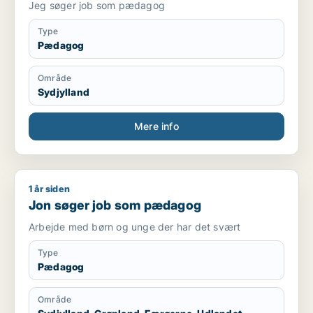
Jeg søger job som pædagog
Type
Pædagog
Område
Sydjylland
Mere info
1 år siden
Jon søger job som pædagog
Jon søger job som pædagog
Arbejde med børn og unge der har det svært
Type
Pædagog
Område