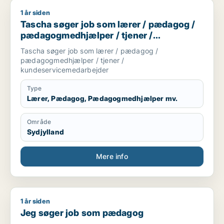
1 år siden
Tascha søger job som lærer / pædagog / pædagogmedhjælpe
Tascha søger job som lærer / pædagog /
pædagogmedhjælper / tjener /
kundeservicemedarbejder
Tascha søger job som lærer / pædagog /
pædagogmedhjælper / tjener /
kundeservicemedarbejder
Type
Lærer, Pædagog, Pædagogmedhjælper mv.
Område
Sydjylland
Mere info
1 år siden
Jeg søger job som pædagog
Jeg søger job som pædagog