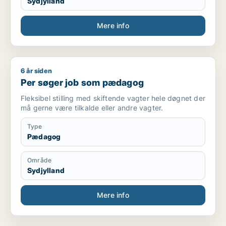
Sydjylland
Mere info
6 år siden
Per søger job som pædagog
Per søger job som pædagog
Fleksibel stilling med skiftende vagter hele døgnet der
må gerne være tilkalde eller andre vagter.
Type
Pædagog
Område
Sydjylland
Mere info