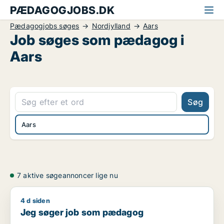
PÆDAGOGJOBS.DK
Pædagogjobs søges
Nordjylland
Aars
Job søges som pædagog i
Aars
Søg
Aars
7 aktive søgeannoncer lige nu
4 d siden
Jeg søger job som pædagog
Jeg søger job som pædagog