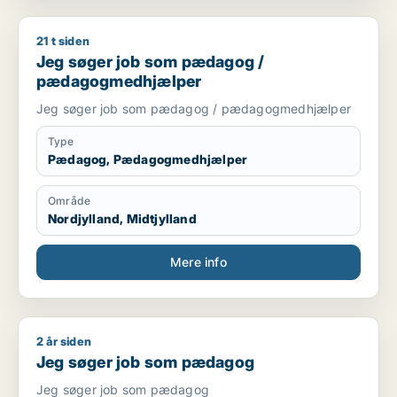
21 t siden
Jeg søger job som pædagog / pædagogmedhjælper
Jeg søger job som pædagog /
pædagogmedhjælper
Jeg søger job som pædagog / pædagogmedhjælper
Type
Pædagog, Pædagogmedhjælper
Område
Nordjylland, Midtjylland
Mere info
2 år siden
Jeg søger job som pædagog
Jeg søger job som pædagog
Jeg søger job som pædagog