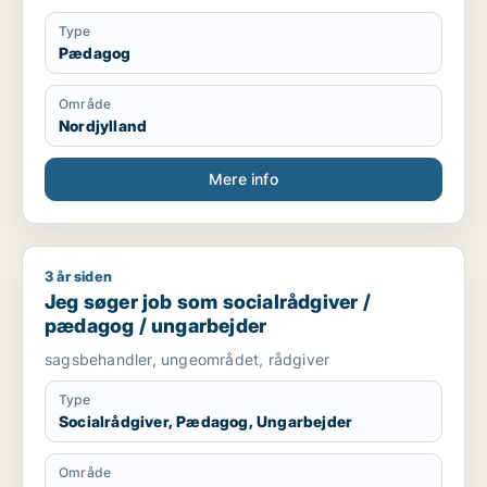
Type
Pædagog
Område
Nordjylland
Mere info
3 år siden
Jeg søger job som socialrådgiver / pædagog / ungarbejder
Jeg søger job som socialrådgiver /
pædagog / ungarbejder
sagsbehandler, ungeområdet, rådgiver
Type
Socialrådgiver, Pædagog, Ungarbejder
Område