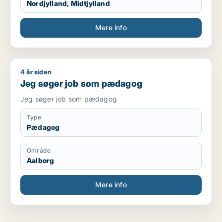
Nordjylland, Midtjylland
Mere info
4 år siden
Jeg søger job som pædagog
Jeg søger job som pædagog
Jeg søger job som pædagog
Type
Pædagog
Område
Aalborg
Mere info