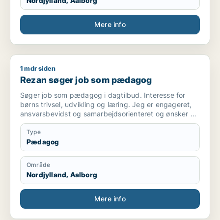
Nordjylland, Aalborg
Mere info
1 mdr siden
Rezan søger job som pædagog
Rezan søger job som pædagog
Søger job som pædagog i dagtilbud. Interesse for
børns trivsel, udvikling og læring. Jeg er engageret,
ansvarsbevidst og samarbejdsorienteret og ønsker at
bidrage til et trygt og udviklende miljø for børnene.
Type
Pædagog
Område
Nordjylland, Aalborg
Mere info