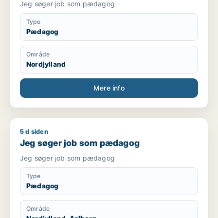
Jeg søger job som pædagog
Type
Pædagog
Område
Nordjylland
Mere info
5 d siden
Jeg søger job som pædagog
Jeg søger job som pædagog
Jeg søger job som pædagog
Type
Pædagog
Område