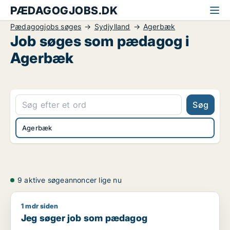
PÆDAGOGJOBS.DK
Pædagogjobs søges
Sydjylland
Agerbæk
Job søges som pædagog i
Agerbæk
Søg
Agerbæk
9 aktive søgeannoncer lige nu
1 mdr siden
Jeg søger job som pædagog
Jeg søger job som pædagog