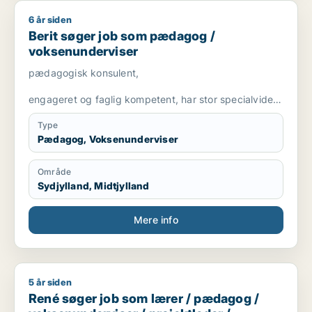
6 år siden
Berit søger job som pædagog / voksenunderviser
Berit søger job som pædagog /
voksenunderviser
pædagogisk konsulent,
engageret og faglig kompetent, har stor specialviden
og er fleksibel
Type
Pædagog, Voksenunderviser
Område
Sydjylland, Midtjylland
Mere info
5 år siden
René søger job som lærer / pædagog / voksenunderviser / pro
René søger job som lærer / pædagog /