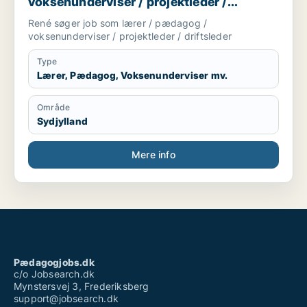
voksenunderviser / projektleder /
driftsleder
René søger job som lærer / pædagog /
voksenunderviser / projektleder / driftsleder
Type
Lærer, Pædagog, Voksenunderviser mv.
Område
Sydjylland
Mere info
Pædagogjobs.dk
c/o Jobsearch.dk
Mynstersvej 3, Frederiksberg
support@jobsearch.dk