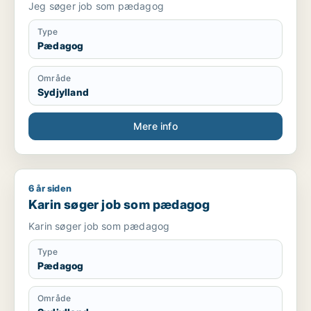
Jeg søger job som pædagog
Type
Pædagog
Område
Sydjylland
Mere info
6 år siden
Karin søger job som pædagog
Karin søger job som pædagog
Karin søger job som pædagog
Type
Pædagog
Område