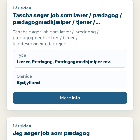
1 år siden
Tascha søger job som lærer / pædagog / pædagogmedhjælpe
Tascha søger job som lærer / pædagog /
pædagogmedhjælper / tjener /
kundeservicemedarbejder
Tascha søger job som lærer / pædagog /
pædagogmedhjælper / tjener /
kundeservicemedarbejder
Type
Lærer, Pædagog, Pædagogmedhjælper mv.
Område
Sydjylland
Mere info
1 år siden
Jeg søger job som pædagog
Jeg søger job som pædagog