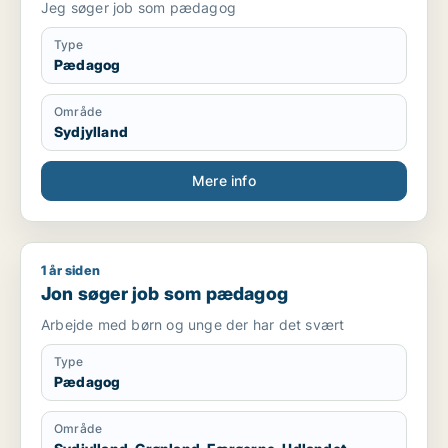
Jeg søger job som pædagog
Type
Pædagog
Område
Sydjylland
Mere info
1 år siden
Jon søger job som pædagog
Jon søger job som pædagog
Arbejde med børn og unge der har det svært
Type
Pædagog
Område