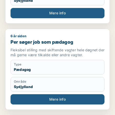
Sydjylland
Mere info
6 år siden
Per søger job som pædagog
Per søger job som pædagog
Fleksibel stilling med skiftende vagter hele døgnet der
må gerne være tilkalde eller andre vagter.
Type
Pædagog
Område
Sydjylland
Mere info