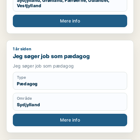
Sydjylland, Grønland, Færøerne, Udlandet,
Vestjylland
Mere info
1 år siden
Jeg søger job som pædagog
Jeg søger job som pædagog
Jeg søger job som pædagog
Type
Pædagog
Område
Sydjylland
Mere info