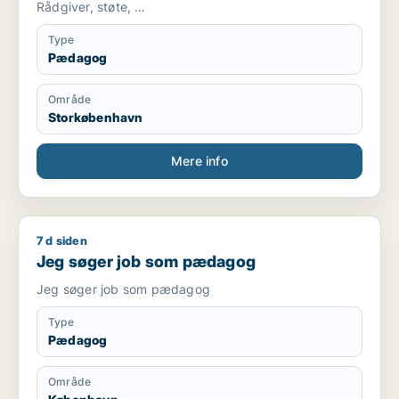
Rådgiver, støte, …
Type
Pædagog
Område
Storkøbenhavn
Mere info
7 d siden
Jeg søger job som pædagog
Jeg søger job som pædagog
Jeg søger job som pædagog
Type
Pædagog
Område