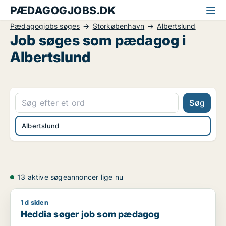
PÆDAGOGJOBS.DK
Pædagogjobs søges
Storkøbenhavn
Albertslund
Job søges som pædagog i
Albertslund
Søg
Albertslund
13 aktive søgeannoncer lige nu
1 d siden
Heddia søger job som pædagog
Heddia søger job som pædagog