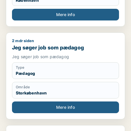
København
Mere info
2 mdr siden
Jeg søger job som pædagog
Jeg søger job som pædagog
Jeg søger job som pædagog
Type
Pædagog
Område
Storkøbenhavn
Mere info