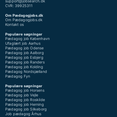
support@jobsearch.dk
CVR: 39925311
Om Pædagogjobs.dk
Om Pædagogjobs.dk
Kontakt os
Populære søgninger
Pædagog job København
Ufaglært job Aarhus
Pædagog job Odense
Pædagog job Aalborg
Pædagog job Esbjerg
Pædagog job Randers
Pædagog job Kolding
Pædagog Nordsjælland
Pædagog Fyn
Populære søgninger
Pædagog job Horsens
Pædagog job Vejle
Pædagog job Roskilde
Pædagog job Herning
Pædagog job Silkeborg
Job pædagog Århus