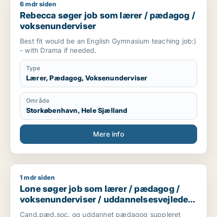
6 mdr siden
Rebecca søger job som lærer / pædagog / voksenundervise
Rebecca søger job som lærer / pædagog /
voksenunderviser
Best fit would be an English Gymnasium teaching job:)
- with Drama if needed.
Type
Lærer, Pædagog, Voksenunderviser
Område
Storkøbenhavn, Hele Sjælland
Mere info
1 mdr siden
Lone søger job som lærer / pædagog / voksenunderviser / ud
Lone søger job som lærer / pædagog /
voksenunderviser / uddannelsesvejleder /
karriererådgiver
Cand.pæd.soc. og uddannet pædagog suppleret