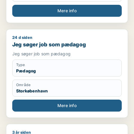
Mere info
24 d siden
Jeg søger job som pædagog
Jeg søger job som pædagog
Jeg søger job som pædagog
Type
Pædagog
Område
Storkøbenhavn
Mere info
3 år siden
Jeg søger job som pædagog