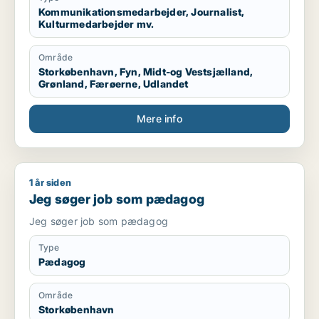
Kommunikationsmedarbejder, Journalist,
Kulturmedarbejder mv.
Område
Storkøbenhavn, Fyn, Midt-og Vestsjælland,
Grønland, Færøerne, Udlandet
Mere info
1 år siden
Jeg søger job som pædagog
Jeg søger job som pædagog
Jeg søger job som pædagog
Type
Pædagog
Område
Storkøbenhavn