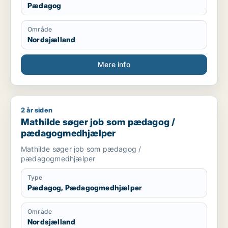
Pædagog
Område
Nordsjælland
Mere info
2 år siden
Mathilde søger job som pædagog / pædagogmedhjælper
Mathilde søger job som pædagog /
pædagogmedhjælper
Mathilde søger job som pædagog /
pædagogmedhjælper
Type
Pædagog, Pædagogmedhjælper
Område
Nordsjælland