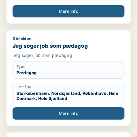
Mere info
3 år siden
Jeg søger job som pædagog
Jeg søger job som pædagog
Jeg søger job som pædagog
Type
Pædagog
Område
Storkøbenhavn, Nordsjælland, København, Hele
Danmark, Hele Sjælland
Mere info