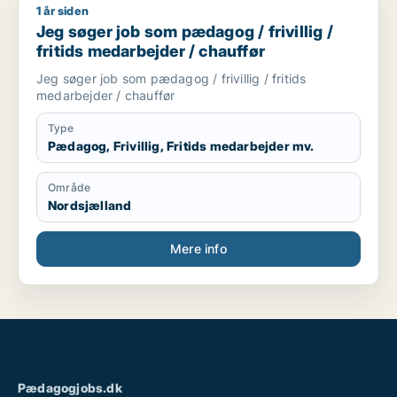
1 år siden
Jeg søger job som pædagog / frivillig / fritids medarbejder /
Jeg søger job som pædagog / frivillig /
fritids medarbejder / chauffør
Jeg søger job som pædagog / frivillig / fritids
medarbejder / chauffør
Type
Pædagog, Frivillig, Fritids medarbejder mv.
Område
Nordsjælland
Mere info
Pædagogjobs.dk