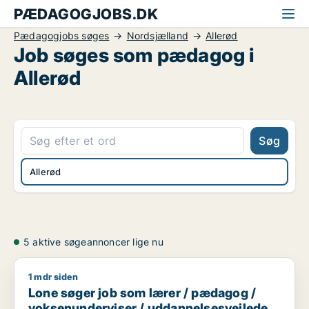
PÆDAGOGJOBS.DK
Pædagogjobs søges
Nordsjælland
Allerød
Job søges som pædagog i
Allerød
Søg
Allerød
5 aktive søgeannoncer lige nu
1 mdr siden
Lone søger job som lærer / pædagog / voksenunderviser / ud
Lone søger job som lærer / pædagog /
voksenunderviser / uddannelsesvejleder /