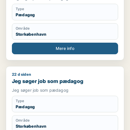
Type
Pædagog
Område
Storkøbenhavn
Mere info
22 d siden
Jeg søger job som pædagog
Jeg søger job som pædagog
Jeg søger job som pædagog
Type
Pædagog
Område
Storkøbenhavn