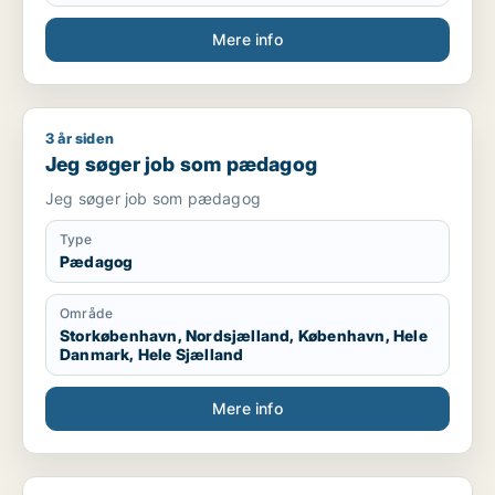
Mere info
3 år siden
Jeg søger job som pædagog
Jeg søger job som pædagog
Jeg søger job som pædagog
Type
Pædagog
Område
Storkøbenhavn, Nordsjælland, København, Hele
Danmark, Hele Sjælland
Mere info