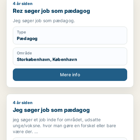
4 år siden
Rez søger job som pædagog
Rez søger job som pædagog
Jeg søger job som pædagog.
Type
Pædagog
Område
Storkøbenhavn, København
Mere info
4 år siden
Jeg søger job som pædagog
Jeg søger job som pædagog
jeg søger et job inde for området, udsatte
unge/voksne. hvor man gøre en forskel eller bare
være der.
Jeg ved godt det ikke altid kan lykkedes, men det at