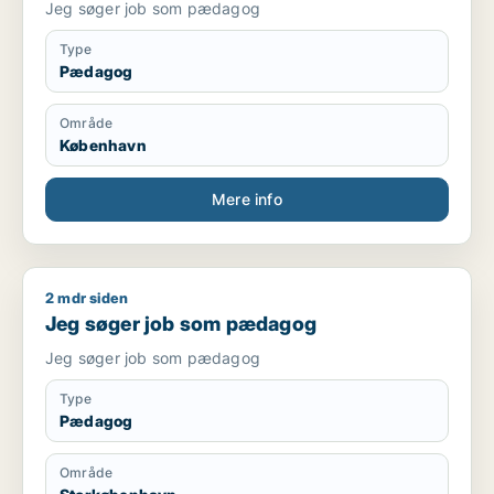
Jeg søger job som pædagog
Type
Pædagog
Område
København
Mere info
2 mdr siden
Jeg søger job som pædagog
Jeg søger job som pædagog
Jeg søger job som pædagog
Type
Pædagog
Område