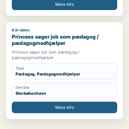
Mere info
6 år siden
Princess søger job som pædagog / pædagogmedhjælper
Princess søger job som pædagog /
pædagogmedhjælper
Princess søger job som pædagog /
pædagogmedhjælper
Type
Pædagog, Pædagogmedhjælper
Område
Storkøbenhavn
Mere info