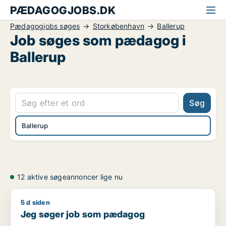
PÆDAGOGJOBS.DK
Pædagogjobs søges
Storkøbenhavn
Ballerup
Job søges som pædagog i
Ballerup
Søg
Ballerup
12 aktive søgeannoncer lige nu
5 d siden
Jeg søger job som pædagog
Jeg søger job som pædagog