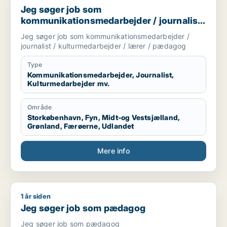
arbejde med inkluderende læringsfællesskaber og
Jeg søger job som
klasserumsledelse.
kommunikationsmedarbejder / journalist
/ kulturmedarbejder / lærer / pædagog
Jeg søger job som kommunikationsmedarbejder /
journalist / kulturmedarbejder / lærer / pædagog
Type
Kommunikationsmedarbejder, Journalist,
Kulturmedarbejder mv.
Område
Storkøbenhavn, Fyn, Midt-og Vestsjælland,
Grønland, Færøerne, Udlandet
Mere info
1 år siden
Jeg søger job som pædagog
Jeg søger job som pædagog
Jeg søger job som pædagog