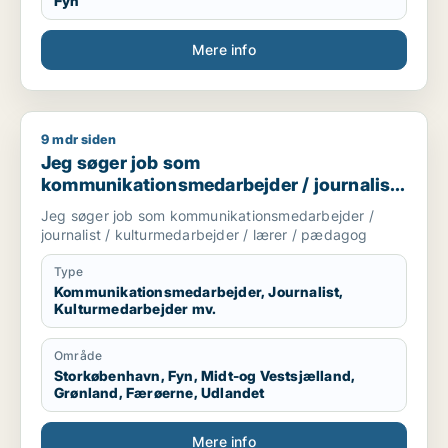
Fyn
Mere info
9 mdr siden
Jeg søger job som kommunikationsmedarbejder / journalist 
Jeg søger job som
kommunikationsmedarbejder / journalist
/ kulturmedarbejder / lærer / pædagog
Jeg søger job som kommunikationsmedarbejder /
journalist / kulturmedarbejder / lærer / pædagog
Type
Kommunikationsmedarbejder, Journalist,
Kulturmedarbejder mv.
Område
Storkøbenhavn, Fyn, Midt-og Vestsjælland,
Grønland, Færøerne, Udlandet
Mere info