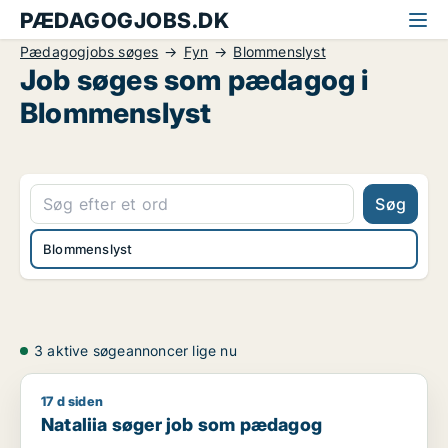
PÆDAGOGJOBS.DK
Pædagogjobs søges
Fyn
Blommenslyst
Job søges som pædagog i
Blommenslyst
Søg
Blommenslyst
3 aktive søgeannoncer lige nu
17 d siden
Nataliia søger job som pædagog
Nataliia søger job som pædagog