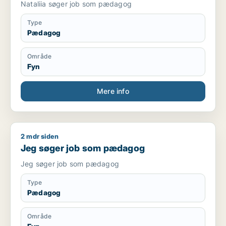
Nataliia søger job som pædagog
Type
Pædagog
Område
Fyn
Mere info
2 mdr siden
Jeg søger job som pædagog
Jeg søger job som pædagog
Jeg søger job som pædagog
Type
Pædagog
Område