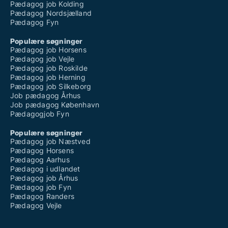
Pædagog job Kolding
Pædagog Nordsjælland
Pædagog Fyn
Populære søgninger
Pædagog job Horsens
Pædagog job Vejle
Pædagog job Roskilde
Pædagog job Herning
Pædagog job Silkeborg
Job pædagog Århus
Job pædagog København
Pædagogjob Fyn
Populære søgninger
Pædagog job Næstved
Pædagog Horsens
Pædagog Aarhus
Pædagog i udlandet
Pædagog job Århus
Pædagog job Fyn
Pædagog Randers
Pædagog Vejle