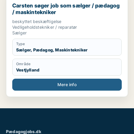
Carsten søger job som sælger / pædagog
/ maskintekniker
beskyttet beskæftigelse
Vedligeholdstekniker / reparatør
Sælger
Type
Sælger, Pædagog, Maskintekniker
Område
Vestjylland
Mere info
Pædagogjobs.dk