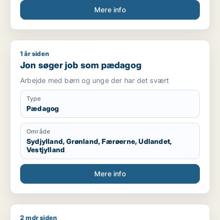
Mere info
Kompetencer
Kørekort kategori B
Mødestabil
Ansvarsbevidst
1 år siden
Jon søger job som pædagog
Hurtig til at lære nye arbejdsopgaver
Jon søger job som pædagog
Trives med fysisk arbejde
Kan arbejde selvstændigt og i teams
Arbejde med børn og unge der har det svært
Fleksibel i forhold til arbejdstider
Type
Sprog
Pædagog
Dansk – flydende
Område
Engelsk – grundlæggende/godt niveau
Sydjylland, Grønland, Færøerne, Udlandet,
Vestjylland
Mere info
2 mdr siden
Carsten søger job som sælger / pædagog / maskintekniker