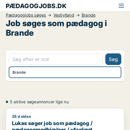
PÆDAGOGJOBS.DK
Pædagogjobs søges
Vestjylland
Brande
Job søges som pædagog i
Brande
Søg
Brande
5 aktive søgeannoncer lige nu
28 d siden
Lukas søger job som pædagog / pædagogmedhjælper / ufa
Lukas søger job som pædagog /
pædagogmedhjælper / ufaglært