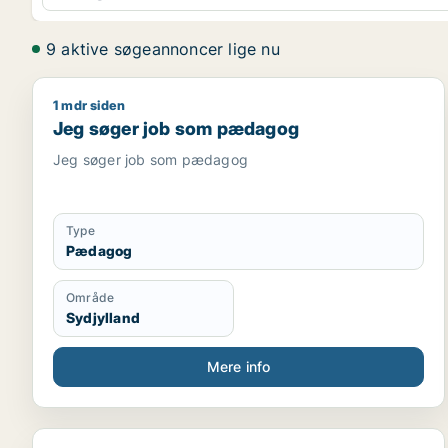
9 aktive søgeannoncer lige nu
1 mdr siden
Jeg søger job som pædagog
Jeg søger job som pædagog
Jeg søger job som pædagog
Type
Pædagog
Område
Sydjylland
Mere info