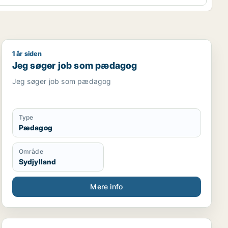
1 år siden
Jeg søger job som pædagog
Jeg søger job som pædagog
Jeg søger job som pædagog
Type
Pædagog
Område
Sydjylland
Mere info