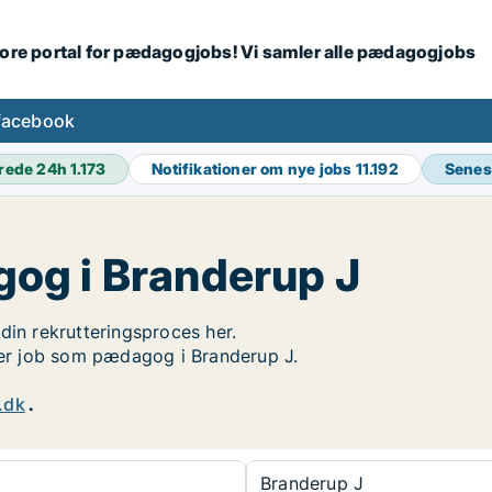
tore portal for pædagogjobs! Vi samler alle pædagogjobs
facebook
rede 24h
1.173
Notifikationer om nye jobs
11.192
Senes
og i Branderup J
din rekrutteringsproces her.
øger job som pædagog i Branderup J.
.dk
.
Branderup J