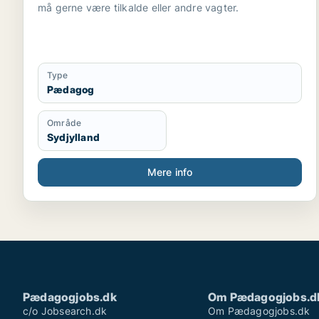
må gerne være tilkalde eller andre vagter.
Type
Pædagog
Område
Sydjylland
Mere info
Pædagogjobs.dk
Om Pædagogjobs.d
c/o Jobsearch.dk
Om Pædagogjobs.dk