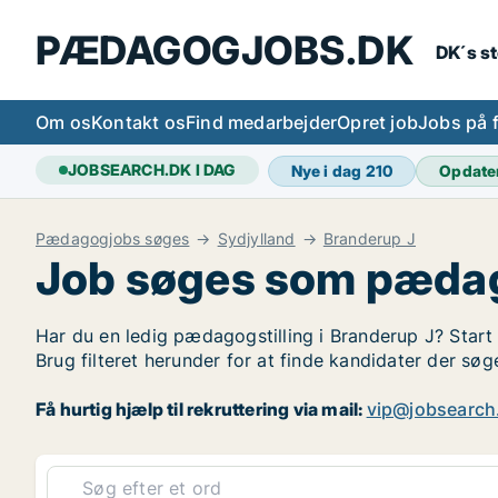
PÆDAGOGJOBS.DK
DK´s s
Om os
Kontakt os
Find medarbejder
Opret job
Jobs på 
JOBSEARCH.DK I DAG
Nye i dag
210
Opdate
Pædagogjobs søges
Sydjylland
Branderup J
Job søges som pædag
Har du en ledig pædagogstilling i Branderup J? Start 
Brug filteret herunder for at finde kandidater der s
Få hurtig hjælp til rekruttering via mail:
vip@jobsearch