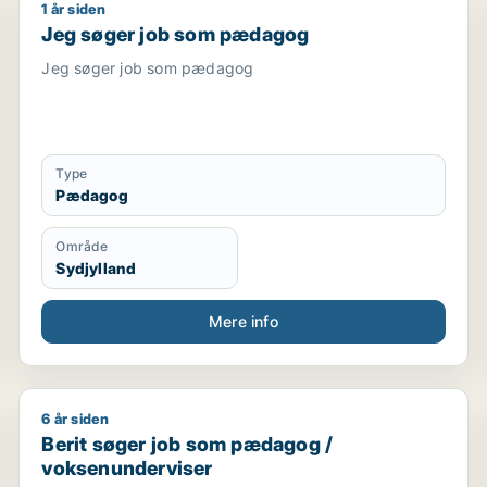
1 år siden
medhjælper / tjener / kundeservicemedarbejder
Jeg søger job som pædagog
Jeg søger job som pædagog
Jeg søger job som pædagog
Type
Pædagog
Område
Sydjylland
Mere info
6 år siden
Berit søger job som pædagog / voksenunderviser
Berit søger job som pædagog /
voksenunderviser