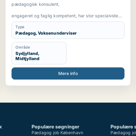
pædagogisk konsulent,
engageret og faglig kompetent, har stor specialviden
og er fleksibel
Type
Pædagog, Voksenunderviser
Område
Sydjylland,
Midtjylland
Mere info
k
Populære søgninger
Populære 
Pædagog job København
Pædagog jo