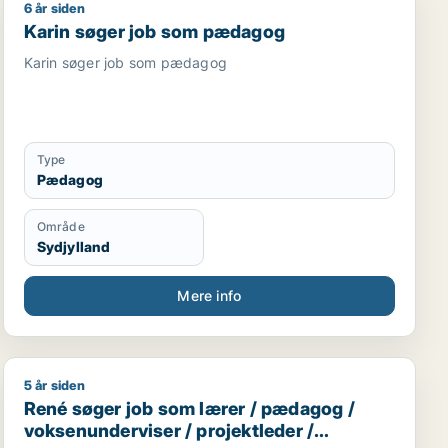
6 år siden
Karin søger job som pædagog
Karin søger job som pædagog
Karin søger job som pædagog
Type
Pædagog
Område
Sydjylland
Mere info
5 år siden
René søger job som lærer / pædagog / voksenunderviser
René søger job som lærer / pædagog /
voksenunderviser / projektleder /