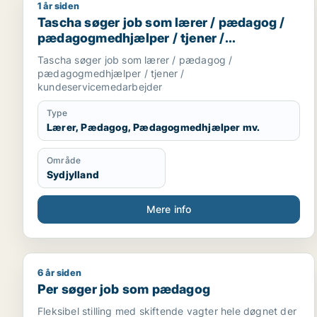
1 år siden
Tascha søger job som lærer / pædagog / pædagog
Tascha søger job som lærer / pædagog /
pædagogmedhjælper / tjener /
kundeservicemedarbejder
Tascha søger job som lærer / pædagog /
pædagogmedhjælper / tjener /
kundeservicemedarbejder
Type
Lærer, Pædagog, Pædagogmedhjælper mv.
Område
Sydjylland
Mere info
6 år siden
Per søger job som pædagog
Per søger job som pædagog
Fleksibel stilling med skiftende vagter hele døgnet der