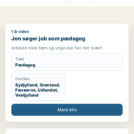
1 år siden
Jon søger job som pædagog
Jon søger job som pædagog
Arbejde med børn og unge der har det svært
Type
Pædagog
Område
Sydjylland, Grønland,
Færøerne, Udlandet,
Vestjylland
Mere info