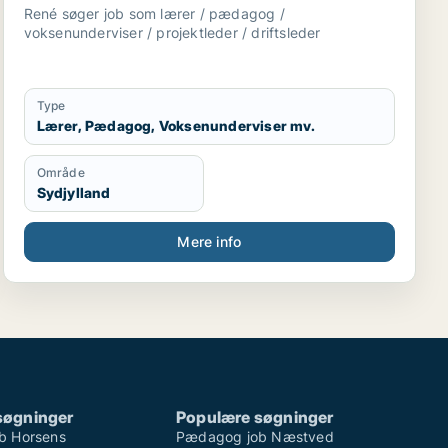
driftsleder
René søger job som lærer / pædagog /
voksenunderviser / projektleder / driftsleder
Type
Lærer, Pædagog, Voksenunderviser mv.
Område
Sydjylland
Mere info
søgninger
Populære søgninger
b Horsens
Pædagog job Næstved