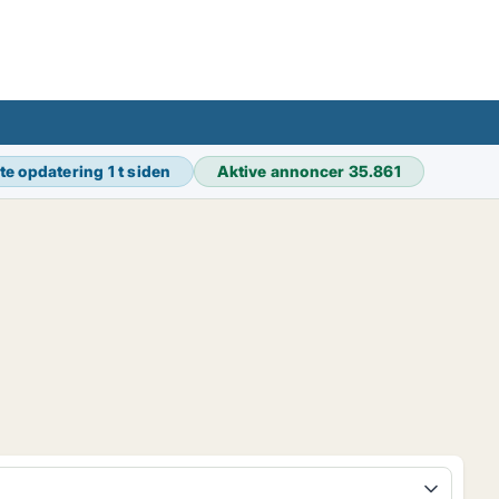
te opdatering
1 t siden
Aktive annoncer
35.861