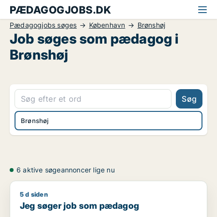
PÆDAGOGJOBS.DK
Pædagogjobs søges
København
Brønshøj
Job søges som pædagog i
Brønshøj
Søg
Brønshøj
6 aktive søgeannoncer lige nu
5 d siden
Jeg søger job som pædagog
Jeg søger job som pædagog