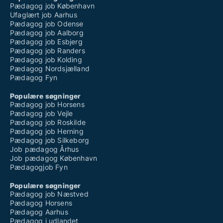
Pædagog job København
Ufaglært job Aarhus
Pædagog job Odense
Pædagog job Aalborg
Pædagog job Esbjerg
Pædagog job Randers
Pædagog job Kolding
Pædagog Nordsjælland
Pædagog Fyn
Populære søgninger
Pædagog job Horsens
Pædagog job Vejle
Pædagog job Roskilde
Pædagog job Herning
Pædagog job Silkeborg
Job pædagog Århus
Job pædagog København
Pædagogjob Fyn
Populære søgninger
Pædagog job Næstved
Pædagog Horsens
Pædagog Aarhus
Pædagog i udlandet