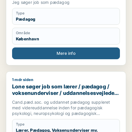
Jeg søger job som pædagog
Type
Pædagog
Område
København
Mere info
1 mdr siden
Lone søger job som lærer / pædagog / voksenunderviser / ud
Lone søger job som lærer / pædagog /
voksenunderviser / uddannelsesvejleder /
karriererådgiver
Cand.pæd.soc. og uddannet pædagog suppleret
med videreuddannelse inden for pædagogisk
psykologi, neuropsykologi og pædagogisk
intervention. Har mange års erfaring med
undervisning, vejledning og facilitering af lærings- og
Type
udviklingsprocesser for både børn, unge og
Lærer, Pædagog, Voksenunderviser mv.