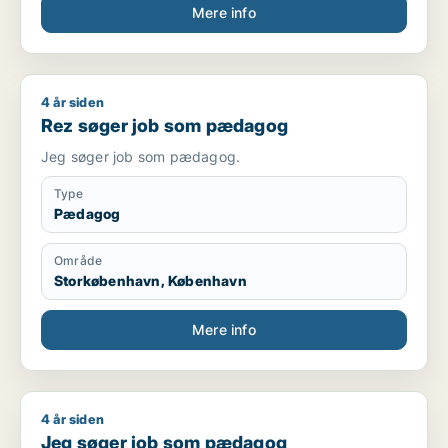
Mere info
4 år siden
Rez søger job som pædagog
Rez søger job som pædagog
Jeg søger job som pædagog.
Type
Pædagog
Område
Storkøbenhavn, København
Mere info
4 år siden
Jeg søger job som pædagog
Jeg søger job som pædagog