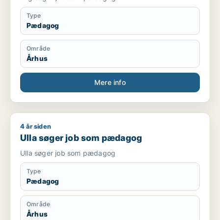
Type
Pædagog
Område
Århus
Mere info
4 år siden
Ulla søger job som pædagog
Ulla søger job som pædagog
Ulla søger job som pædagog
Type
Pædagog
Område
Århus