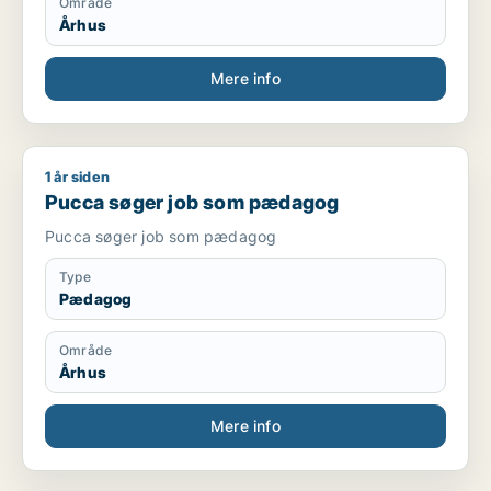
Område
Århus
Mere info
1 år siden
Pucca søger job som pædagog
Pucca søger job som pædagog
Pucca søger job som pædagog
Type
Pædagog
Område
Århus
Mere info