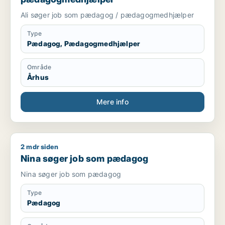
Ali søger job som pædagog / pædagogmedhjælper
Type
Pædagog, Pædagogmedhjælper
Område
Århus
Mere info
2 mdr siden
Nina søger job som pædagog
Nina søger job som pædagog
Nina søger job som pædagog
Type
Pædagog