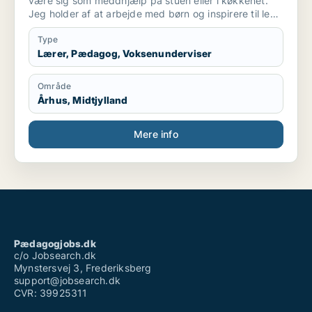
være sig som meddhjælp på stuen eller i køkkenet.
Jeg holder af at arbejde med børn og inspirere til leg
og social interaktion. Og at indgå i samarbejde
omkring at skabe optimalt miljø for børnene ..og
Type
personale. Også praktiske præcise opgaver har jeg
Lærer, Pædagog, Voksenunderviser
det godt med.
Område
Århus, Midtjylland
Mere info
Pædagogjobs.dk
c/o Jobsearch.dk
Mynstersvej 3, Frederiksberg
support@jobsearch.dk
CVR: 39925311