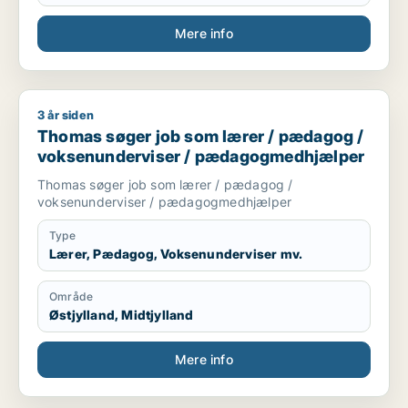
Mere info
3 år siden
Thomas søger job som lærer / pædagog / voksenundervise
Thomas søger job som lærer / pædagog /
voksenunderviser / pædagogmedhjælper
Thomas søger job som lærer / pædagog /
voksenunderviser / pædagogmedhjælper
Type
Lærer, Pædagog, Voksenunderviser mv.
Område
Østjylland, Midtjylland
Mere info