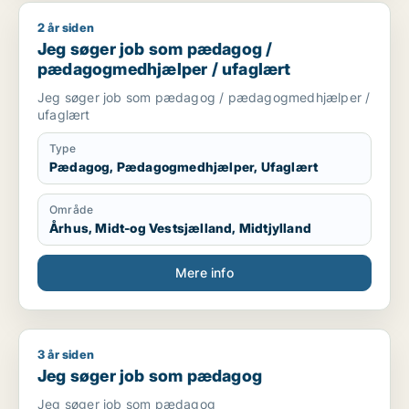
2 år siden
Jeg søger job som pædagog / pædagogmedhjælper / ufagl
Jeg søger job som pædagog /
pædagogmedhjælper / ufaglært
Jeg søger job som pædagog / pædagogmedhjælper /
ufaglært
Type
Pædagog, Pædagogmedhjælper, Ufaglært
Område
Århus, Midt-og Vestsjælland, Midtjylland
Mere info
3 år siden
Jeg søger job som pædagog
Jeg søger job som pædagog
Jeg søger job som pædagog