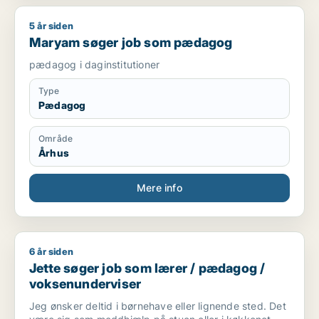
5 år siden
Maryam søger job som pædagog
Maryam søger job som pædagog
pædagog i daginstitutioner
Type
Pædagog
Område
Århus
Mere info
6 år siden
Jette søger job som lærer / pædagog / voksenunderviser
Jette søger job som lærer / pædagog /
voksenunderviser
Jeg ønsker deltid i børnehave eller lignende sted. Det