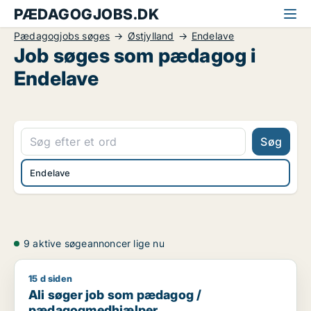
PÆDAGOGJOBS.DK
Pædagogjobs søges
Østjylland
Endelave
Job søges som pædagog i
Endelave
Søg
Endelave
9 aktive søgeannoncer lige nu
15 d siden
Ali søger job som pædagog / pædagogmedhjælper
Ali søger job som pædagog /
pædagogmedhjælper