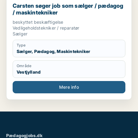
Carsten søger job som sælger / pædagog
/ maskintekniker
beskyttet beskæftigelse
Vedligeholdstekniker / reparatør
Sælger
Type
Sælger, Pædagog, Maskintekniker
Område
Vestjylland
Mere info
Pædagogjobs.dk