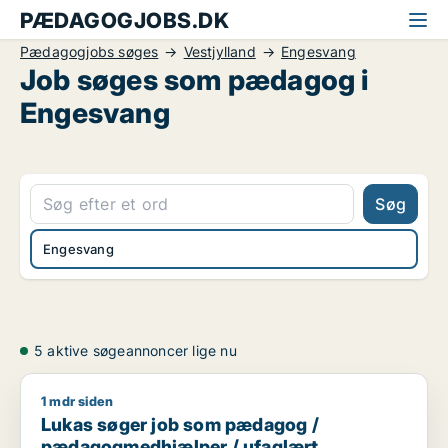
PÆDAGOGJOBS.DK
Pædagogjobs søges
Vestjylland
Engesvang
Job søges som pædagog i
Engesvang
Søg
Engesvang
5 aktive søgeannoncer lige nu
1 mdr siden
Lukas søger job som pædagog / pædagogmedhjælper / ufa
Lukas søger job som pædagog /
pædagogmedhjælper / ufaglært