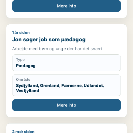
Mere info
Kompetencer
Kørekort kategori B
Mødestabil
Ansvarsbevidst
1 år siden
Jon søger job som pædagog
Hurtig til at lære nye arbejdsopgaver
Jon søger job som pædagog
Trives med fysisk arbejde
Kan arbejde selvstændigt og i teams
Arbejde med børn og unge der har det svært
Fleksibel i forhold til arbejdstider
Type
Sprog
Pædagog
Dansk – flydende
Område
Engelsk – grundlæggende/godt niveau
Sydjylland, Grønland, Færøerne, Udlandet,
Vestjylland
Mere info
2 mdr siden
Carsten søger job som sælger / pædagog / maskintekniker