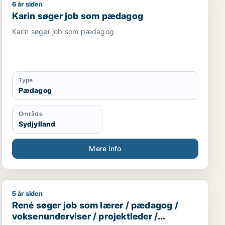
6 år siden
Karin søger job som pædagog
Karin søger job som pædagog
Karin søger job som pædagog
Type
Pædagog
Område
Sydjylland
Mere info
5 år siden
René søger job som lærer / pædagog / voksenunderviser
René søger job som lærer / pædagog /
voksenunderviser / projektleder /