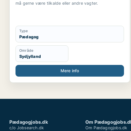
må gerne være tilkalde eller andre vagter.
Type
Pædagog
Område
Sydjylland
Mere info
Pædagogjobs.dk
Om Pædagogjobs.d
c/o Jobsearch.dk
Om Pædagogjobs.dk