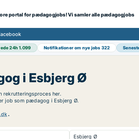
tore portal for pædagogjobs! Vi samler alle pædagogjobs
facebook
rede 24h
1.099
Notifikationer om nye jobs
322
Senest
og i Esbjerg Ø
n rekrutteringsproces her.
øger job som pædagog i Esbjerg Ø.
.dk
.
Esbjerg Ø