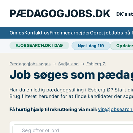
PÆDAGOGJOBS.DK
DK´s s
Om os
Kontakt os
Find medarbejder
Opret job
Jobs på 
JOBSEARCH.DK I DAG
Nye i dag
119
Opdate
Pædagogjobs søges
Sydjylland
Esbjerg Ø
Job søges som pædag
Har du en ledig pædagogstilling i Esbjerg Ø? Start di
Brug filteret herunder for at finde kandidater der s
Få hurtig hjælp til rekruttering via mail:
vip@jobsearch