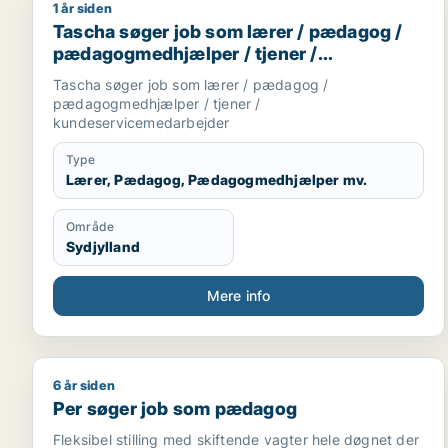
1 år siden
Tascha søger job som lærer / pædagog / pædagog
Tascha søger job som lærer / pædagog /
pædagogmedhjælper / tjener /
kundeservicemedarbejder
Tascha søger job som lærer / pædagog /
pædagogmedhjælper / tjener /
kundeservicemedarbejder
Type
Lærer, Pædagog, Pædagogmedhjælper mv.
Område
Sydjylland
Mere info
6 år siden
Per søger job som pædagog
Per søger job som pædagog
Fleksibel stilling med skiftende vagter hele døgnet der