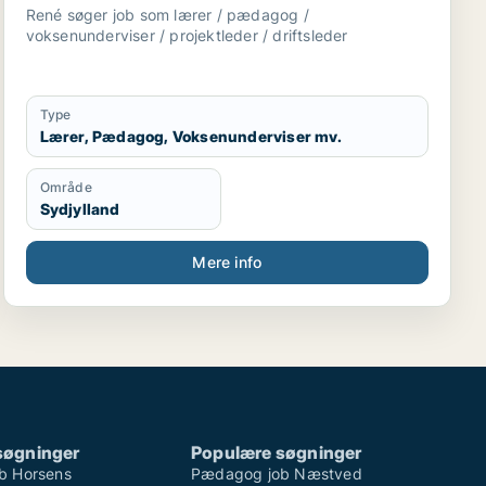
driftsleder
René søger job som lærer / pædagog /
voksenunderviser / projektleder / driftsleder
Type
Lærer, Pædagog, Voksenunderviser mv.
Område
Sydjylland
Mere info
søgninger
Populære søgninger
b Horsens
Pædagog job Næstved