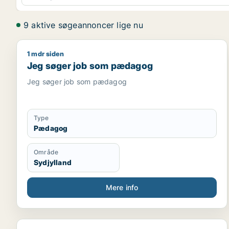
9 aktive søgeannoncer lige nu
1 mdr siden
Jeg søger job som pædagog
Jeg søger job som pædagog
Jeg søger job som pædagog
Type
Pædagog
Område
Sydjylland
Mere info