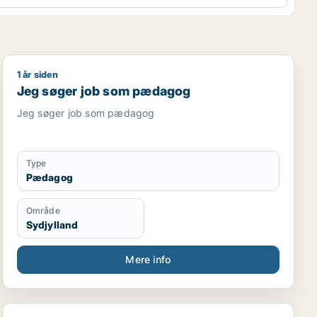
1 år siden
Jeg søger job som pædagog
Jeg søger job som pædagog
Jeg søger job som pædagog
Type
Pædagog
Område
Sydjylland
Mere info