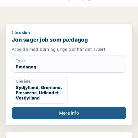
1 år siden
Jon søger job som pædagog
Jon søger job som pædagog
Arbejde med børn og unge der har det svært
Type
Pædagog
Område
Sydjylland, Grønland,
Færøerne, Udlandet,
Vestjylland
Mere info