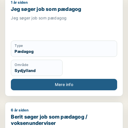
1 år siden
medhjælper / tjener / kundeservicemedarbejder
Jeg søger job som pædagog
Jeg søger job som pædagog
Jeg søger job som pædagog
Type
Pædagog
Område
Sydjylland
Mere info
6 år siden
Berit søger job som pædagog / voksenunderviser
Berit søger job som pædagog /
voksenunderviser