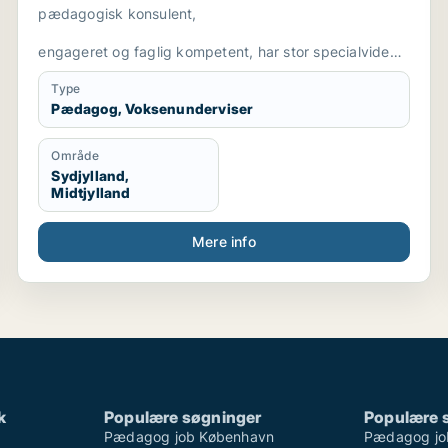
pædagogisk konsulent,
engageret og faglig kompetent, har stor specialviden
og er fleksibel
Type
Pædagog, Voksenunderviser
Område
Sydjylland,
Midtjylland
Mere info
k
Populære søgninger
Populære 
Pædagog job København
Pædagog jo