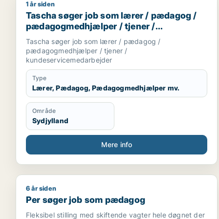
1 år siden
Tascha søger job som lærer / pædagog / pædagog
Tascha søger job som lærer / pædagog /
pædagogmedhjælper / tjener /
kundeservicemedarbejder
Tascha søger job som lærer / pædagog /
pædagogmedhjælper / tjener /
kundeservicemedarbejder
Type
Lærer, Pædagog, Pædagogmedhjælper mv.
Område
Sydjylland
Mere info
6 år siden
Per søger job som pædagog
Per søger job som pædagog
Fleksibel stilling med skiftende vagter hele døgnet der