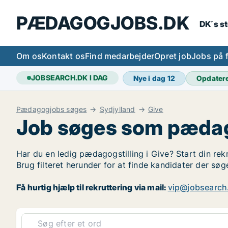
PÆDAGOGJOBS.DK
DK´s s
Om os
Kontakt os
Find medarbejder
Opret job
Jobs på 
JOBSEARCH.DK I DAG
Nye i dag
12
Opdater
Pædagogjobs søges
Sydjylland
Give
Job søges som pædag
Har du en ledig pædagogstilling i Give? Start din rek
Brug filteret herunder for at finde kandidater der s
Få hurtig hjælp til rekruttering via mail:
vip@jobsearch