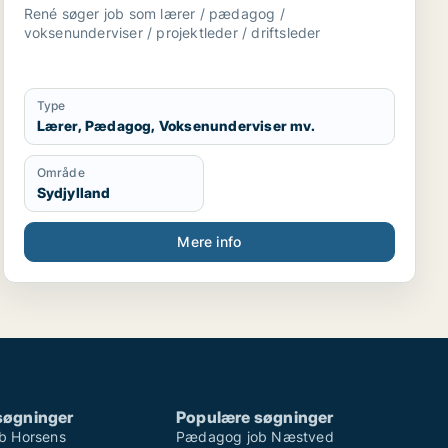
driftsleder
René søger job som lærer / pædagog /
voksenunderviser / projektleder / driftsleder
Type
Lærer, Pædagog, Voksenunderviser mv.
Område
Sydjylland
Mere info
søgninger
Populære søgninger
b Horsens
Pædagog job Næstved