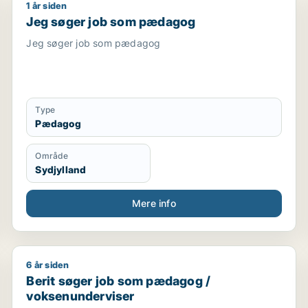
1 år siden
medhjælper / tjener / kundeservicemedarbejder
Jeg søger job som pædagog
Jeg søger job som pædagog
Jeg søger job som pædagog
Type
Pædagog
Område
Sydjylland
Mere info
6 år siden
Berit søger job som pædagog / voksenunderviser
Berit søger job som pædagog /
voksenunderviser