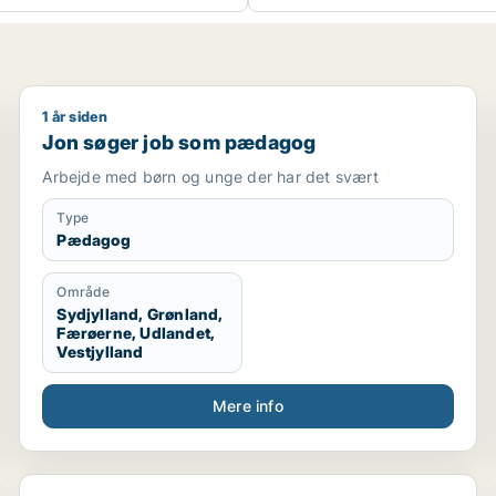
1 år siden
Jon søger job som pædagog
Jon søger job som pædagog
Arbejde med børn og unge der har det svært
Type
Pædagog
Område
Sydjylland, Grønland,
Færøerne, Udlandet,
Vestjylland
Mere info