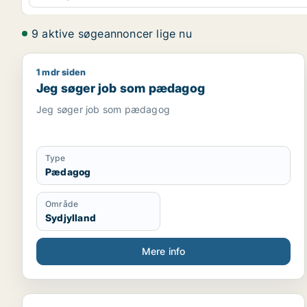
9 aktive søgeannoncer lige nu
1 mdr siden
Jeg søger job som pædagog
Jeg søger job som pædagog
Jeg søger job som pædagog
Type
Pædagog
Område
Sydjylland
Mere info