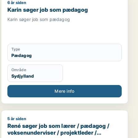
6 år siden
Karin søger job som pædagog
Karin søger job som pædagog
Karin søger job som pædagog
Type
Pædagog
Område
Sydjylland
Mere info
5 år siden
René søger job som lærer / pædagog / voksenunderviser
René søger job som lærer / pædagog /
voksenunderviser / projektleder /