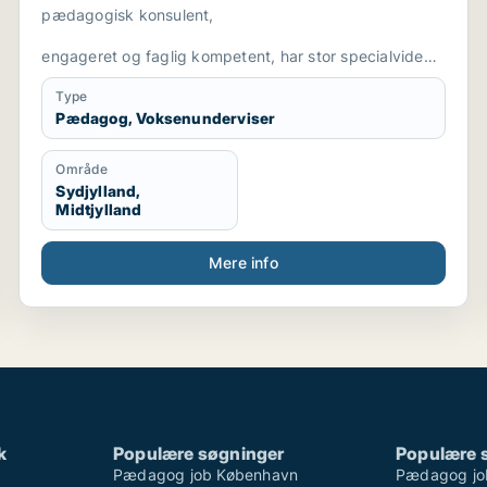
pædagogisk konsulent,
engageret og faglig kompetent, har stor specialviden
og er fleksibel
Type
Pædagog, Voksenunderviser
Område
Sydjylland,
Midtjylland
Mere info
k
Populære søgninger
Populære 
Pædagog job København
Pædagog jo