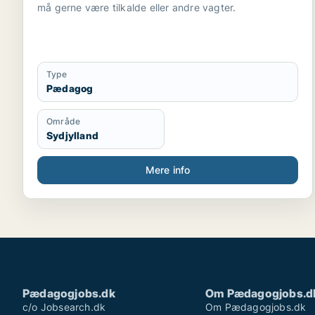
må gerne være tilkalde eller andre vagter.
Type
Pædagog
Område
Sydjylland
Mere info
Pædagogjobs.dk
Om Pædagogjobs.d
c/o Jobsearch.dk
Om Pædagogjobs.dk