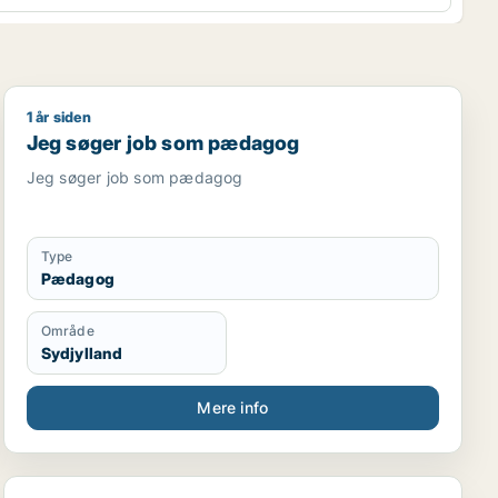
1 år siden
Jeg søger job som pædagog
Jeg søger job som pædagog
Jeg søger job som pædagog
Type
Pædagog
Område
Sydjylland
Mere info