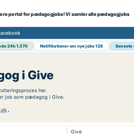
tore portal for pædagogjobs! Vi samler alle pædagogjobs
facebook
ede 24h
1.370
Notifikationer om nye jobs
128
Seneste
og i Give
rutteringsproces her.
øger job som pædagog i Give.
.dk
.
Give