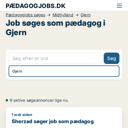
PÆDAGOGJOBS.DK
Pædagogjobs søges
Midtjylland
Gjern
Job søges som pædagog i
Gjern
Søg
Gjern
9 aktive søgeannoncer lige nu
1 mdr siden
Sherzad søger job som pædagog
Sherzad søger job som pædagog