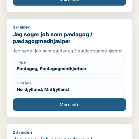
3 d siden
Jeg søger job som pædagog / pædagogmedhjælper
Jeg søger job som pædagog /
pædagogmedhjælper
Jeg søger job som pædagog / pædagogmedhjælper
Type
Pædagog, Pædagogmedhjælper
Område
Nordjylland, Midtjylland
Mere info
2 år siden
Jeg søger job som pædagog / pædagogmedhjælper / ufagl