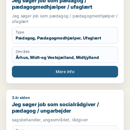
Jeg søger job som pædagog /
pædagogmedhjælper / ufaglært
Jeg søger job som pædagog / pædagogmedhjælper /
ufaglært
Type
Pædagog, Pædagogmedhjælper, Ufaglært
Område
Århus, Midt-og Vestsjælland, Midtjylland
Mere info
3 år siden
Jeg søger job som socialrådgiver / pædagog / ungarbejder
Jeg søger job som socialrådgiver /
pædagog / ungarbejder
sagsbehandler, ungeområdet, rådgiver