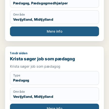
Pædagog, Pædagogmedhjælper
Område
Vestjylland, Midtjylland
Mere info
1 mdr siden
Krista søger job som pædagog
Krista søger job som pædagog
Krista søger job som pædagog
Type
Pædagog
Område
Vestjylland, Midtjylland
Mere info