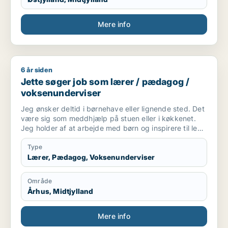
Mere info
6 år siden
Jette søger job som lærer / pædagog / voksenunderviser
Jette søger job som lærer / pædagog /
voksenunderviser
Jeg ønsker deltid i børnehave eller lignende sted. Det
være sig som meddhjælp på stuen eller i køkkenet.
Jeg holder af at arbejde med børn og inspirere til leg
og social interaktion. Og at indgå i samarbejde
omkring at skabe optimalt miljø for børnene ..og
Type
personale. Også praktiske præcise opgaver har jeg
Lærer, Pædagog, Voksenunderviser
det godt med.
Område
Århus, Midtjylland
Mere info