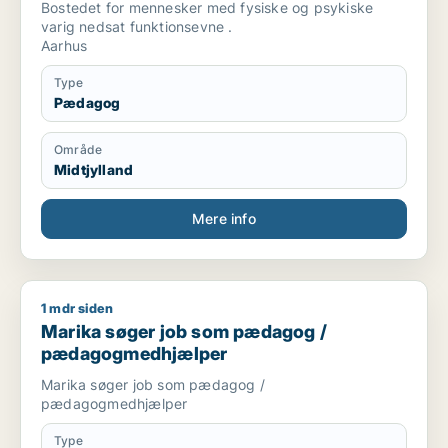
Bostedet for mennesker med fysiske og psykiske
varig nedsat funktionsevne .
Aarhus
Type
Pædagog
Område
Midtjylland
Mere info
1 mdr siden
Marika søger job som pædagog / pædagogmedhjælper
Marika søger job som pædagog /
pædagogmedhjælper
Marika søger job som pædagog /
pædagogmedhjælper
Type