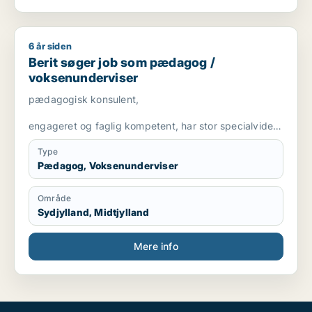
6 år siden
Berit søger job som pædagog / voksenunderviser
Berit søger job som pædagog /
voksenunderviser
pædagogisk konsulent,
engageret og faglig kompetent, har stor specialviden
og er fleksibel
Type
Pædagog, Voksenunderviser
Område
Sydjylland, Midtjylland
Mere info