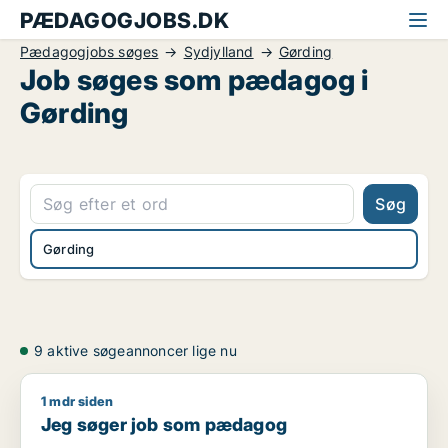
PÆDAGOGJOBS.DK
Pædagogjobs søges
Sydjylland
Gørding
Job søges som pædagog i
Gørding
Søg
Gørding
9 aktive søgeannoncer lige nu
1 mdr siden
Jeg søger job som pædagog
Jeg søger job som pædagog