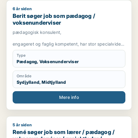
6 år siden
Berit søger job som pædagog / voksenunderviser
Berit søger job som pædagog /
voksenunderviser
pædagogisk konsulent,
engageret og faglig kompetent, har stor specialviden
og er fleksibel
Type
Pædagog, Voksenunderviser
Område
Sydjylland, Midtjylland
Mere info
5 år siden
René søger job som lærer / pædagog / voksenunderviser / pro
René søger job som lærer / pædagog /