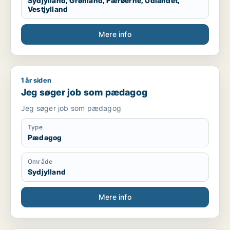
Sydjylland, Grønland, Færøerne, Udlandet,
Vestjylland
Mere info
1 år siden
Jeg søger job som pædagog
Jeg søger job som pædagog
Jeg søger job som pædagog
Type
Pædagog
Område
Sydjylland
Mere info