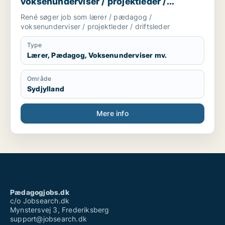
voksenunderviser / projektleder /
driftsleder
René søger job som lærer / pædagog /
voksenunderviser / projektleder / driftsleder
Type
Lærer, Pædagog, Voksenunderviser mv.
Område
Sydjylland
Mere info
Pædagogjobs.dk
c/o Jobsearch.dk
Mynstersvej 3, Frederiksberg
support@jobsearch.dk