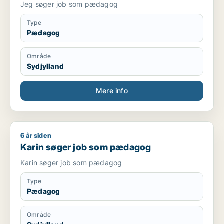
Jeg søger job som pædagog
Type
Pædagog
Område
Sydjylland
Mere info
6 år siden
Karin søger job som pædagog
Karin søger job som pædagog
Karin søger job som pædagog
Type
Pædagog
Område