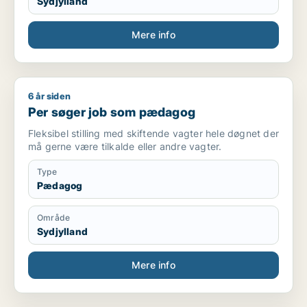
Sydjylland
Mere info
6 år siden
Per søger job som pædagog
Per søger job som pædagog
Fleksibel stilling med skiftende vagter hele døgnet der
må gerne være tilkalde eller andre vagter.
Type
Pædagog
Område
Sydjylland
Mere info