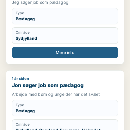
Jeg søger job som pædagog
Type
Pædagog
Område
Sydjylland
Mere info
1 år siden
Jon søger job som pædagog
Jon søger job som pædagog
Arbejde med børn og unge der har det svært
Type
Pædagog
Område