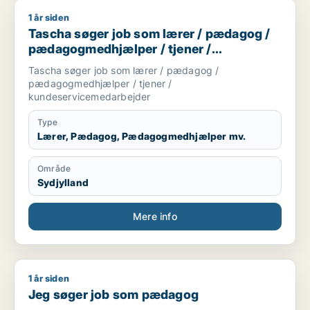
1 år siden
Tascha søger job som lærer / pædagog / pædagogmedhjælpe
Tascha søger job som lærer / pædagog /
pædagogmedhjælper / tjener /
kundeservicemedarbejder
Tascha søger job som lærer / pædagog /
pædagogmedhjælper / tjener /
kundeservicemedarbejder
Type
Lærer, Pædagog, Pædagogmedhjælper mv.
Område
Sydjylland
Mere info
1 år siden
Jeg søger job som pædagog
Jeg søger job som pædagog