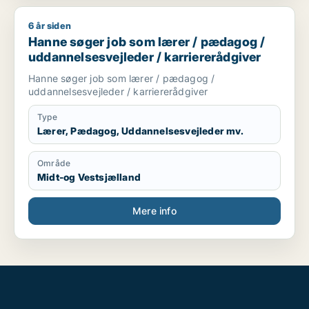
6 år siden
Hanne søger job som lærer / pædagog / uddannelsesvejleder
Hanne søger job som lærer / pædagog /
uddannelsesvejleder / karriererådgiver
Hanne søger job som lærer / pædagog /
uddannelsesvejleder / karriererådgiver
Type
Lærer, Pædagog, Uddannelsesvejleder mv.
Område
Midt-og Vestsjælland
Mere info