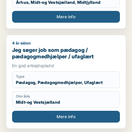
Århus, Midt-og Vestsjælland, Midtjylland
Mere info
4 år siden
Jeg søger job som pædagog / pædagogmedhjælper / ufagl
Jeg søger job som pædagog /
pædagogmedhjælper / ufaglært
En god arbejdsplads!
Type
Pædagog, Pædagogmedhjælper, Ufaglært
Område
Midt-og Vestsjælland
Mere info