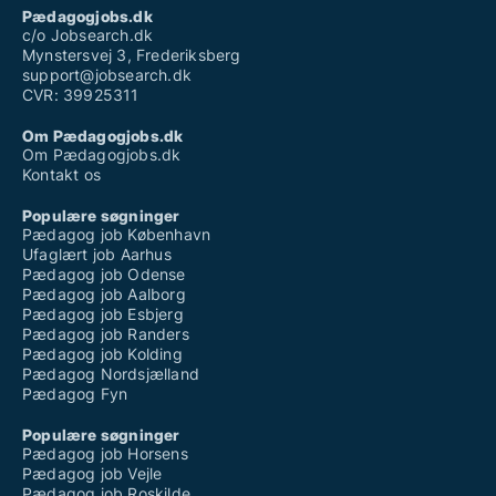
Pædagogjobs.dk
c/o Jobsearch.dk
Mynstersvej 3, Frederiksberg
support@jobsearch.dk
CVR: 39925311
Om Pædagogjobs.dk
Om Pædagogjobs.dk
Kontakt os
Populære søgninger
Pædagog job København
Ufaglært job Aarhus
Pædagog job Odense
Pædagog job Aalborg
Pædagog job Esbjerg
Pædagog job Randers
Pædagog job Kolding
Pædagog Nordsjælland
Pædagog Fyn
Populære søgninger
Pædagog job Horsens
Pædagog job Vejle
Pædagog job Roskilde