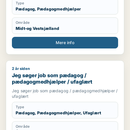
Type
Pædagog, Pædagogmedhjælper
Område
Midt-og Vestsjælland
Mere info
2 år siden
Jeg søger job som pædagog / pædagogmedhjælper / ufagl
Jeg søger job som pædagog /
pædagogmedhjælper / ufaglært
Jeg søger job som pædagog / pædagogmedhjælper /
ufaglært
Type
Pædagog, Pædagogmedhjælper, Ufaglært
Område