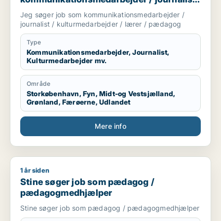
/ kulturmedarbejder / lærer / pædagog
Jeg søger job som kommunikationsmedarbejder /
journalist / kulturmedarbejder / lærer / pædagog
Type
Kommunikationsmedarbejder, Journalist,
Kulturmedarbejder mv.
Område
Storkøbenhavn, Fyn, Midt-og Vestsjælland,
Grønland, Færøerne, Udlandet
Mere info
1 år siden
Stine søger job som pædagog / pædagogmedhjælper
Stine søger job som pædagog /
pædagogmedhjælper
Stine søger job som pædagog / pædagogmedhjælper