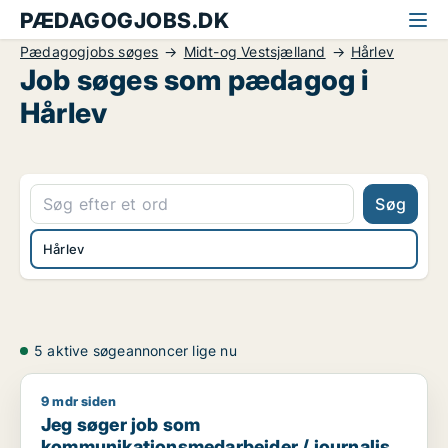
PÆDAGOGJOBS.DK
Pædagogjobs søges
Midt-og Vestsjælland
Hårlev
Job søges som pædagog i
Hårlev
Søg
Hårlev
5 aktive søgeannoncer lige nu
9 mdr siden
Jeg søger job som kommunikationsmedarbejder / journalist 
Jeg søger job som
kommunikationsmedarbejder / journalist