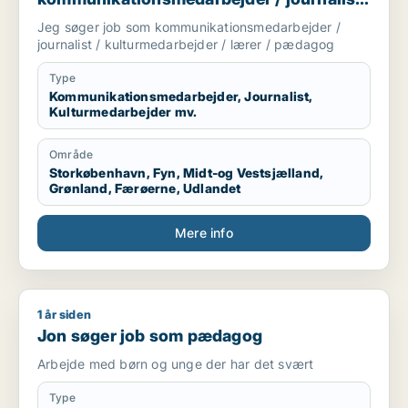
/ kulturmedarbejder / lærer / pædagog
Jeg søger job som kommunikationsmedarbejder /
journalist / kulturmedarbejder / lærer / pædagog
Type
Kommunikationsmedarbejder, Journalist,
Kulturmedarbejder mv.
Område
Storkøbenhavn, Fyn, Midt-og Vestsjælland,
Grønland, Færøerne, Udlandet
Mere info
1 år siden
Jon søger job som pædagog
Jon søger job som pædagog
Arbejde med børn og unge der har det svært
Type