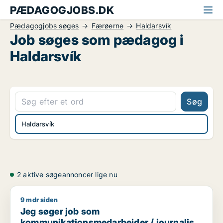
PÆDAGOGJOBS.DK
Pædagogjobs søges
Færøerne
Haldarsvík
Job søges som pædagog i
Haldarsvík
Søg
Haldarsvík
2 aktive søgeannoncer lige nu
9 mdr siden
Jeg søger job som kommunikationsmedarbejder / journalist 
Jeg søger job som
kommunikationsmedarbejder / journalist