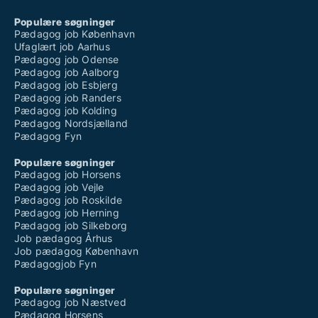
Populære søgninger
Pædagog job København
Ufaglært job Aarhus
Pædagog job Odense
Pædagog job Aalborg
Pædagog job Esbjerg
Pædagog job Randers
Pædagog job Kolding
Pædagog Nordsjælland
Pædagog Fyn
Populære søgninger
Pædagog job Horsens
Pædagog job Vejle
Pædagog job Roskilde
Pædagog job Herning
Pædagog job Silkeborg
Job pædagog Århus
Job pædagog København
Pædagogjob Fyn
Populære søgninger
Pædagog job Næstved
Pædagog Horsens