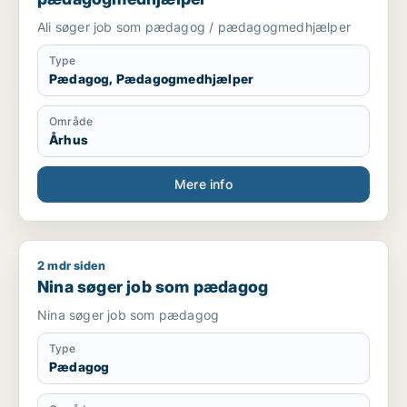
Ali søger job som pædagog / pædagogmedhjælper
Type
Pædagog, Pædagogmedhjælper
Område
Århus
Mere info
2 mdr siden
Nina søger job som pædagog
Nina søger job som pædagog
Nina søger job som pædagog
Type
Pædagog