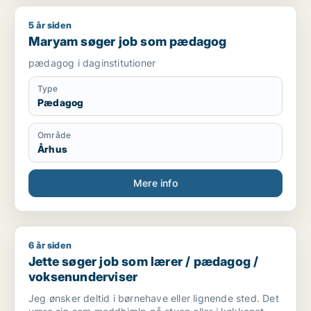
5 år siden
Maryam søger job som pædagog
Maryam søger job som pædagog
pædagog i daginstitutioner
Type
Pædagog
Område
Århus
Mere info
6 år siden
Jette søger job som lærer / pædagog / voksenunderviser
Jette søger job som lærer / pædagog /
voksenunderviser
Jeg ønsker deltid i børnehave eller lignende sted. Det