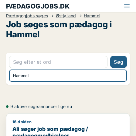
PÆDAGOGJOBS.DK
Pædagogjobs søges
Østjylland
Hammel
Job søges som pædagog i
Hammel
Søg
Hammel
9 aktive søgeannoncer lige nu
16 d siden
Ali søger job som pædagog / pædagogmedhjælper
Ali søger job som pædagog /
pædagogmedhjælper