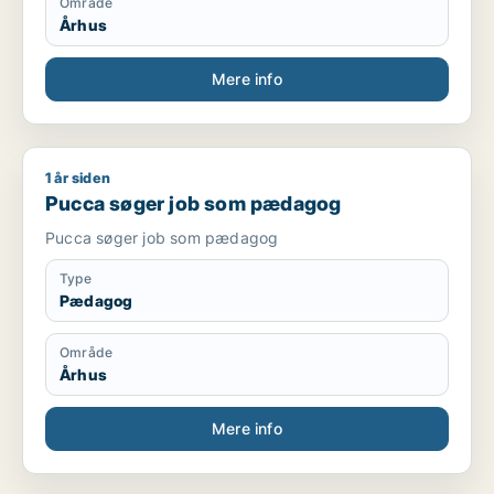
Område
Århus
Mere info
1 år siden
Pucca søger job som pædagog
Pucca søger job som pædagog
Pucca søger job som pædagog
Type
Pædagog
Område
Århus
Mere info