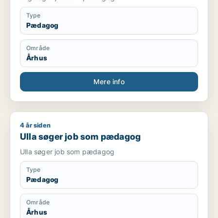
Type
Pædagog
Område
Århus
Mere info
4 år siden
Ulla søger job som pædagog
Ulla søger job som pædagog
Ulla søger job som pædagog
Type
Pædagog
Område
Århus