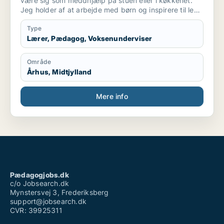
være sig som meddhjælp på stuen eller i køkkenet.
Jeg holder af at arbejde med børn og inspirere til leg
og social interaktion. Og at indgå i samarbejde
omkring at skabe optimalt miljø for børnene ..og
Type
personale. Også praktiske præcise opgaver har jeg
Lærer, Pædagog, Voksenunderviser
det godt med.
Område
Århus, Midtjylland
Mere info
Pædagogjobs.dk
c/o Jobsearch.dk
Mynstersvej 3, Frederiksberg
support@jobsearch.dk
CVR: 39925311