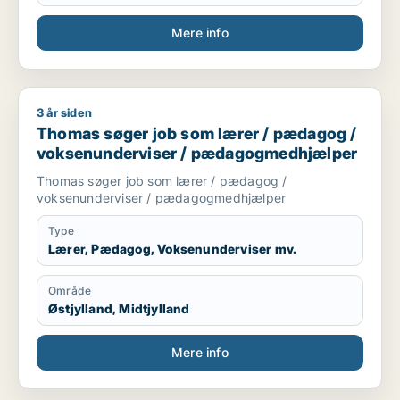
Mere info
3 år siden
Thomas søger job som lærer / pædagog / voksenundervise
Thomas søger job som lærer / pædagog /
voksenunderviser / pædagogmedhjælper
Thomas søger job som lærer / pædagog /
voksenunderviser / pædagogmedhjælper
Type
Lærer, Pædagog, Voksenunderviser mv.
Område
Østjylland, Midtjylland
Mere info