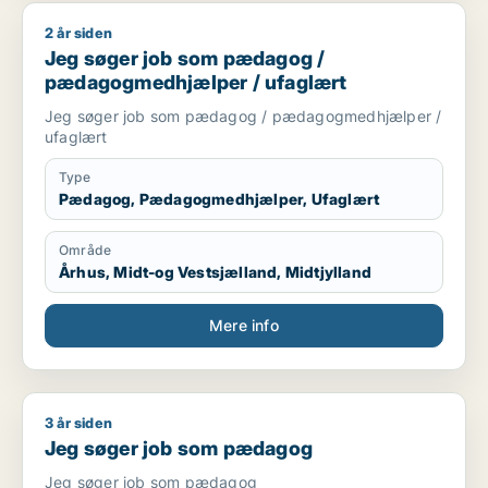
2 år siden
Jeg søger job som pædagog / pædagogmedhjælper / ufagl
Jeg søger job som pædagog /
pædagogmedhjælper / ufaglært
Jeg søger job som pædagog / pædagogmedhjælper /
ufaglært
Type
Pædagog, Pædagogmedhjælper, Ufaglært
Område
Århus, Midt-og Vestsjælland, Midtjylland
Mere info
3 år siden
Jeg søger job som pædagog
Jeg søger job som pædagog
Jeg søger job som pædagog