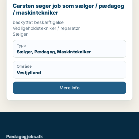
Carsten søger job som sælger / pædagog
/ maskintekniker
beskyttet beskæftigelse
Vedligeholdstekniker / reparatør
Sælger
Type
Sælger, Pædagog, Maskintekniker
Område
Vestjylland
Mere info
Pædagogjobs.dk