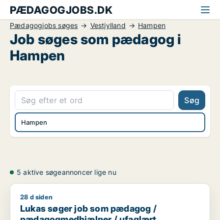
PÆDAGOGJOBS.DK
Pædagogjobs søges
Vestjylland
Hampen
Job søges som pædagog i
Hampen
Søg
Hampen
5 aktive søgeannoncer lige nu
28 d siden
Lukas søger job som pædagog / pædagogmedhjælper / ufa
Lukas søger job som pædagog /
pædagogmedhjælper / ufaglært