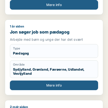
Mere info
Kompetencer
Kørekort kategori B
Mødestabil
Ansvarsbevidst
1 år siden
Jon søger job som pædagog
Hurtig til at lære nye arbejdsopgaver
Jon søger job som pædagog
Trives med fysisk arbejde
Kan arbejde selvstændigt og i teams
Arbejde med børn og unge der har det svært
Fleksibel i forhold til arbejdstider
Type
Sprog
Pædagog
Dansk – flydende
Område
Engelsk – grundlæggende/godt niveau
Sydjylland, Grønland, Færøerne, Udlandet,
Vestjylland
Mere info
2 mdr siden
Carsten søger job som sælger / pædagog / maskintekniker