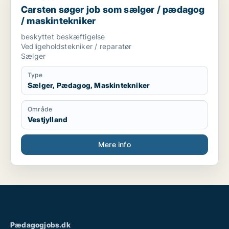
Carsten søger job som sælger / pædagog
/ maskintekniker
beskyttet beskæftigelse
Vedligeholdstekniker / reparatør
Sælger
Type
Sælger, Pædagog, Maskintekniker
Område
Vestjylland
Mere info
Pædagogjobs.dk