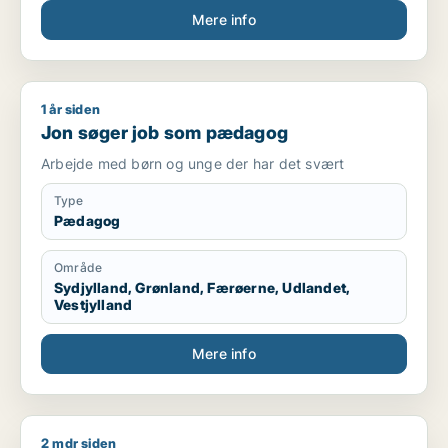
Mere info
Kompetencer
Kørekort kategori B
Mødestabil
Ansvarsbevidst
1 år siden
Jon søger job som pædagog
Hurtig til at lære nye arbejdsopgaver
Jon søger job som pædagog
Trives med fysisk arbejde
Kan arbejde selvstændigt og i teams
Arbejde med børn og unge der har det svært
Fleksibel i forhold til arbejdstider
Type
Sprog
Pædagog
Dansk – flydende
Område
Engelsk – grundlæggende/godt niveau
Sydjylland, Grønland, Færøerne, Udlandet,
Vestjylland
Mere info
2 mdr siden
Carsten søger job som sælger / pædagog / maskintekniker