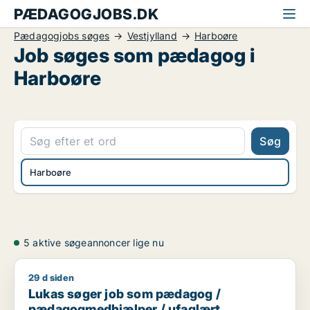
PÆDAGOGJOBS.DK
Pædagogjobs søges
Vestjylland
Harboøre
Job søges som pædagog i
Harboøre
Søg
Harboøre
5 aktive søgeannoncer lige nu
29 d siden
Lukas søger job som pædagog / pædagogmedhjælper / ufa
Lukas søger job som pædagog /
pædagogmedhjælper / ufaglært