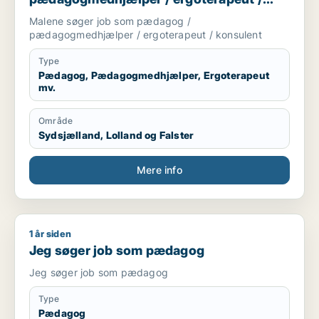
konsulent
Malene søger job som pædagog /
pædagogmedhjælper / ergoterapeut / konsulent
Type
Pædagog, Pædagogmedhjælper, Ergoterapeut
mv.
Område
Sydsjælland, Lolland og Falster
Mere info
1 år siden
Jeg søger job som pædagog
Jeg søger job som pædagog
Jeg søger job som pædagog
Type
Pædagog