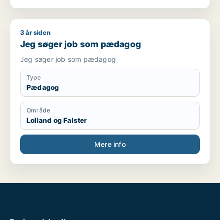
3 år siden
Jeg søger job som pædagog
Jeg søger job som pædagog
Jeg søger job som pædagog
Type
Pædagog
Område
Lolland og Falster
Mere info