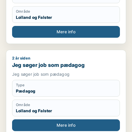
Område
Lolland og Falster
Mere info
2 år siden
Jeg søger job som pædagog
Jeg søger job som pædagog
Jeg søger job som pædagog
Type
Pædagog
Område
Lolland og Falster
Mere info