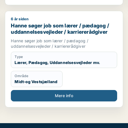
6 år siden
r / ufaglært
Hanne søger job som lærer / pædagog / uddannelsesv
Hanne søger job som lærer / pædagog /
uddannelsesvejleder / karriererådgiver
Hanne søger job som lærer / pædagog /
uddannelsesvejleder / karriererådgiver
Type
Lærer, Pædagog, Uddannelsesvejleder mv.
Område
Midt-og Vestsjælland
Mere info