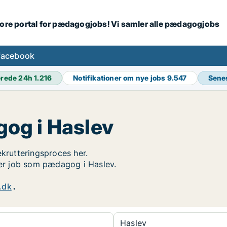
tore portal for pædagogjobs! Vi samler alle pædagogjobs
facebook
erede 24h
1.216
Notifikationer om nye jobs
9.547
Sene
og i Haslev
ekrutteringsproces her.
øger job som pædagog i Haslev.
.dk
.
Haslev