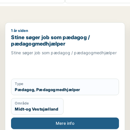
1 år siden
urnalist / kulturmedarbejder / lærer / pædagog
Stine søger job som pædagog / pædagogmedhjælp
Stine søger job som pædagog /
pædagogmedhjælper
Stine søger job som pædagog / pædagogmedhjælper
Type
Pædagog, Pædagogmedhjælper
Område
Midt-og Vestsjælland
Mere info