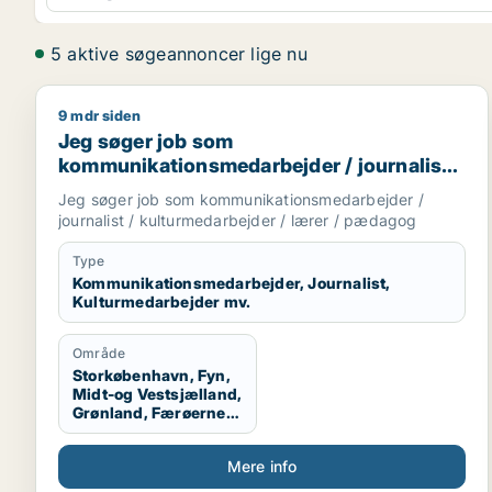
5 aktive søgeannoncer lige nu
9 mdr siden
Jeg søger job som kommunikationsmedarbejder / jo
Jeg søger job som
kommunikationsmedarbejder / journalist /
kulturmedarbejder / lærer / pædagog
Jeg søger job som kommunikationsmedarbejder /
journalist / kulturmedarbejder / lærer / pædagog
Type
Kommunikationsmedarbejder, Journalist,
Kulturmedarbejder mv.
Område
Storkøbenhavn, Fyn,
Midt-og Vestsjælland,
Grønland, Færøerne,
Udlandet
Mere info