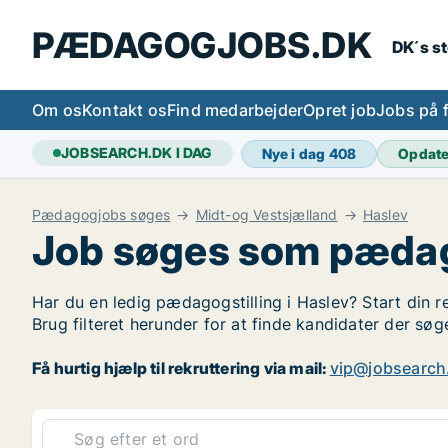
PÆDAGOGJOBS.DK
DK´s s
Om os
Kontakt os
Find medarbejder
Opret job
Jobs på 
JOBSEARCH.DK I DAG
Nye i dag
408
Opdat
Pædagogjobs søges
Midt-og Vestsjælland
Haslev
Job søges som pædag
Har du en ledig pædagogstilling i Haslev? Start din r
Brug filteret herunder for at finde kandidater der s
Få hurtig hjælp til rekruttering via mail:
vip@jobsearch