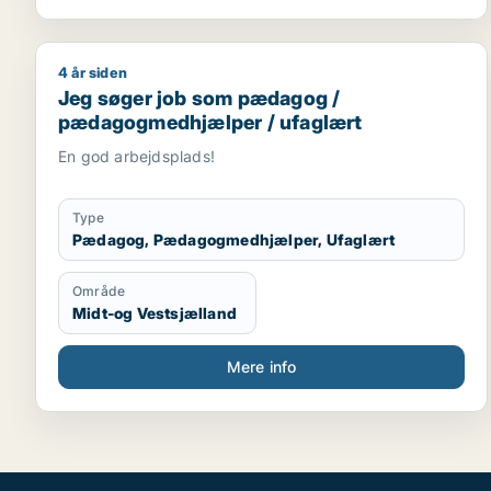
4 år siden
Jeg søger job som pædagog / pædagogmedhjælpe
Jeg søger job som pædagog /
pædagogmedhjælper / ufaglært
En god arbejdsplads!
Type
Pædagog, Pædagogmedhjælper, Ufaglært
Område
Midt-og Vestsjælland
Mere info