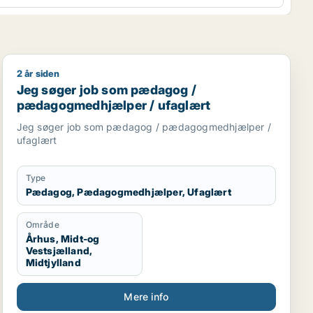
2 år siden
er
Jeg søger job som pædagog / pædagogmedhjælper / 
Jeg søger job som pædagog /
pædagogmedhjælper / ufaglært
Jeg søger job som pædagog / pædagogmedhjælper /
ufaglært
Type
Pædagog, Pædagogmedhjælper, Ufaglært
Område
Århus, Midt-og
Vestsjælland,
Midtjylland
Mere info