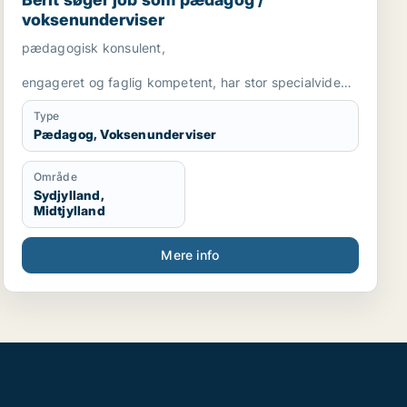
voksenunderviser
pædagogisk konsulent,
engageret og faglig kompetent, har stor specialviden
og er fleksibel
Type
Pædagog, Voksenunderviser
Område
Sydjylland,
Midtjylland
Mere info