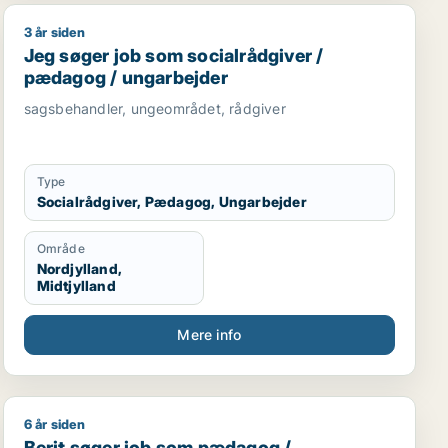
3 år siden
/ ufaglært
Jeg søger job som socialrådgiver / pædagog / ungarb
Jeg søger job som socialrådgiver /
pædagog / ungarbejder
sagsbehandler, ungeområdet, rådgiver
Type
Socialrådgiver, Pædagog, Ungarbejder
Område
Nordjylland,
Midtjylland
Mere info
6 år siden
viser
Berit søger job som pædagog / voksenunderviser
Berit søger job som pædagog /