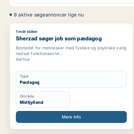
9 aktive søgeannoncer lige nu
1 mdr siden
Sherzad søger job som pædagog
Sherzad søger job som pædagog
Bostedet for mennesker med fysiske og psykiske varig
nedsat funktionsevne .
Aarhus
Type
Pædagog
Område
Midtjylland
Mere info