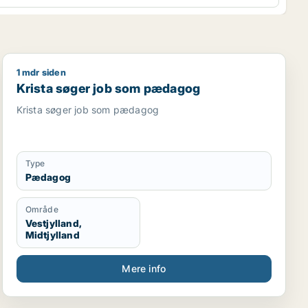
1 mdr siden
per
Krista søger job som pædagog
Krista søger job som pædagog
Krista søger job som pædagog
Type
Pædagog
Område
Vestjylland,
Midtjylland
Mere info