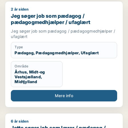
2 år siden
er
Jeg søger job som pædagog / pædagogmedhjælper 
Jeg søger job som pædagog /
pædagogmedhjælper / ufaglært
Jeg søger job som pædagog / pædagogmedhjælper /
ufaglært
Type
Pædagog, Pædagogmedhjælper, Ufaglært
Område
Århus, Midt-og
Vestsjælland,
Midtjylland
Mere info
6 år siden
underviser / pædagogmedhjælper
Jette søger job som lærer / pædagog / voksenunder
Jette søger job som lærer / pædagog /