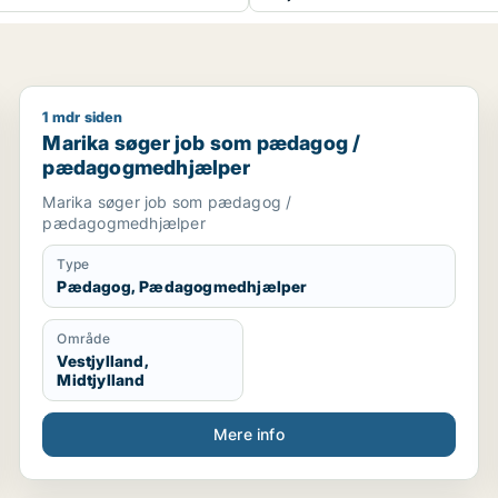
1 mdr siden
Marika søger job som pædagog / pædagogmedhjæl
Marika søger job som pædagog /
pædagogmedhjælper
Marika søger job som pædagog /
pædagogmedhjælper
Type
Pædagog, Pædagogmedhjælper
Område
Vestjylland,
Midtjylland
Mere info