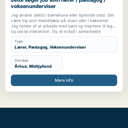
voksenunderviser
Jeg ønsker deltid i børnehave eller lignende sted. Det
være sig som meddhjælp på stuen eller i køkkenet.
Jeg holder af at arbejde med børn og inspirere til leg
og social interaktion. Og at indgå i samarbejde
omkring at skabe optimalt miljø for børnene ..og
Type
personale. Også praktiske præcise opgaver har jeg
Lærer, Pædagog, Voksenunderviser
det godt med.
Område
Århus, Midtjylland
Mere info