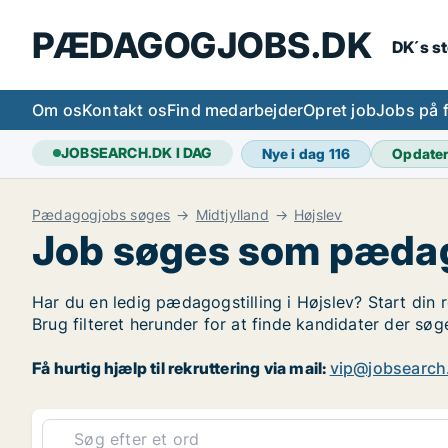
PÆDAGOGJOBS.DK
DK´s s
Om os
Kontakt os
Find medarbejder
Opret job
Jobs på 
JOBSEARCH.DK I DAG
Nye i dag
116
Opdate
Pædagogjobs søges
Midtjylland
Højslev
Job søges som pædag
Har du en ledig pædagogstilling i Højslev? Start din 
Brug filteret herunder for at finde kandidater der sø
Få hurtig hjælp til rekruttering via mail:
vip@jobsearch