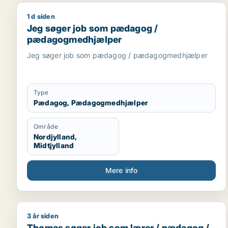
1 d siden
Jeg søger job som pædagog / pædagogmedhjælp
Jeg søger job som pædagog /
pædagogmedhjælper
Jeg søger job som pædagog / pædagogmedhjælper
Type
Pædagog, Pædagogmedhjælper
Område
Nordjylland,
Midtjylland
Mere info
3 år siden
Thomas søger job som lærer / pædagog / voksen
Thomas søger job som lærer / pædagog /