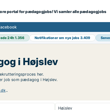
tore portal for pædagogjobs! Vi samler alle pædagogjobs
facebook
rede 24h
1.356
Notifikationer om nye jobs
3.409
Sene
og i Højslev
rekrutteringsproces her.
ger job som pædagog i Højslev.
.dk
.
Højslev